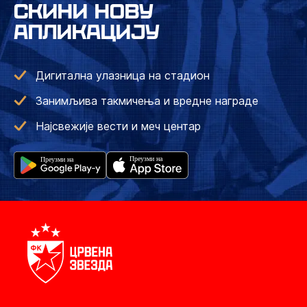
СКИНИ НОВУ
АПЛИКАЦИЈУ
Дигитална улазница на стадион
Занимљива такмичења и вредне награде
Најсвежије вести и меч центар