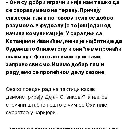
-
Они су добри играчи и није нам тешко да
се споразумемо на терену. Причају
енглески, али и по говору тела се добро
разумемо. У фудбалу је то још један од
начина комуникације. У сарадњи са
Катаијем и Иванићем, мени је најбитније да
будем што ближе голу и они ће ме пронаћи
сваки пут. Фанстастични су играчи,
заправо сви смо. Имамо добар тим и
радујемо се пролећном делу сезоне.
Овако предан рад на тактици какав
демонстрирају Дејан Станковић и његов
стручни штаб је нешто с чим се Охи није
сусретао у каријери.