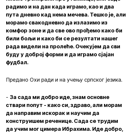
радимо и на дан када играмо, као и два
пута дневно кад нема мечева. Тешко је, али
морамо свакодневно да излазимо из
комфор зоне и да све ово прођемо како би
били бољи и како би се резултати нашег
рада видели на пролеће. Очекујем да сви
буду у доброј форми и да играмо сјајан
фудбал.
Предано Охи ради и на учењу српског језика.
-
За сада ми добро иде, знам основне
ствари попут - како си, здраво, али морам
да направим искорак и научим да
конструишем реченице. Сада се трудим
да учим мог цимера Ибрахима. Иде добро,