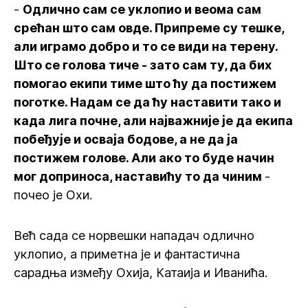
-
Одлично сам се уклопио и веома сам
срећан што сам овде. Припреме су тешке,
али играмо добро и то се види на терену.
Што се голова тиче - зато сам ту, да бих
помогао екипи тиме што ћу да постижем
поготке. Надам се да ћу наставити тако и
када лига почне, али најважније је да екипа
побеђује и осваја бодове, а не да ја
постижем голове. Али ако то буде начин
мог доприноса, наставићу то да чиним
-
почео је Охи.
Већ сада се норвешки нападач одлично
уклопио, а приметна је и фантастична
сарадња између Охија, Катаија и Иванића.