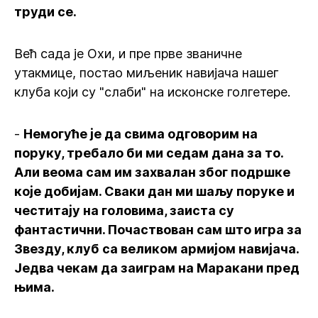
труди се.
Већ сада је Охи, и пре прве званичне
утакмице, постао миљеник навијача нашег
клуба који су "слаби" на исконске голгетере.
-
Немогуће је да свима одговорим на
поруку, требало би ми седам дана за то.
Али веома сам им захвалан због подршке
које добијам. Сваки дан ми шаљу поруке и
честитају на головима, заиста су
фантастични. Почаствован сам што игра за
Звезду, клуб са великом армијом навијача.
Једва чекам да заиграм на Маракани пред
њима.