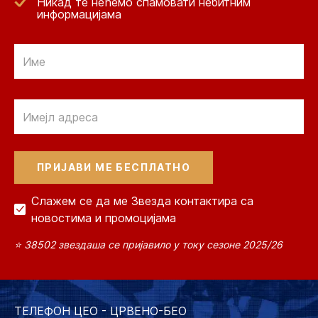
Никад те нећемо спамовати небитним
информацијама
Email
Email
Слажем се да ме Звезда контактира са
новостима и промоцијама
⭐ 38502 звездаша се пријавило у току сезоне 2025/26
ТЕЛЕФОН ЦЕО - ЦРВЕНО-БЕО