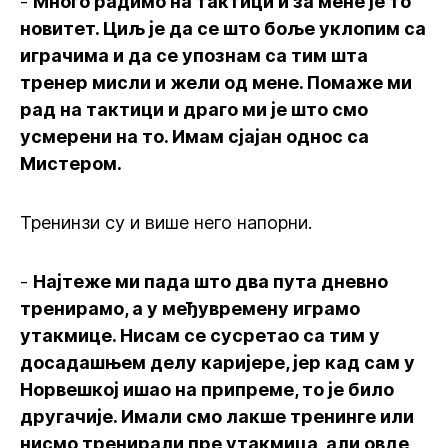
-
Много радимо на тактици и за мене је то
новитет. Циљ је да се што боље уклопим са
играчима и да се упознам са тим шта
тренер мисли и жели од мене. Помаже ми
рад на тактици и драго ми је што смо
усмерени на то. Имам сјајан однос са
Мистером.
Тренинзи су и више него напорни.
-
Најтеже ми пада што два пута дневно
тренирамо, а у међувремену играмо
утакмице. Нисам се сусретао са тим у
досадашњем делу каријере, јер кад сам у
Норвешкој ишао на припреме, то је било
другачије. Имали смо лакше тренинге или
нисмо тренирали пре утакмица, али овде