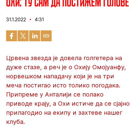
Охи: Ту сам да постижем голове
31.1.2022
4:31
Црвена звезда је довела голгетера на
дуже стазе, а реч је о Охију Омојуанфу,
норвешком нападачу који је на три
меча постигао исто толико погодака.
Припреме у Анталији се полако
приводе крају, а Охи истиче да се сјајно
прилагодио на екипу и захтеве нашег
клуба.