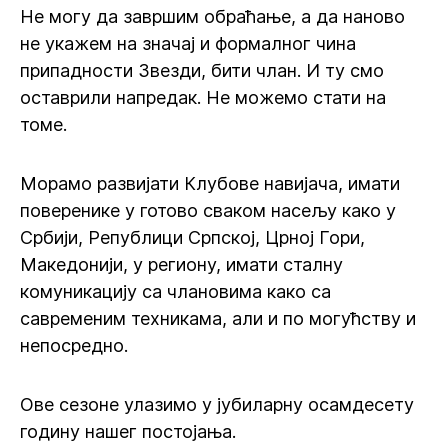
Не могу да завршим обраћање, а да наново
не укажем на значај и формалног чина
припадности Звезди, бити члан. И ту смо
оставрили напредак. Не можемо стати на
томе.
Морамо развијати Клубове навијача, имати
поверенике у готово сваком насељу како у
Србији, Републици Српској, Црној Гори,
Македонији, у региону, имати сталну
комуникацију са члановима како са
савременим техникама, али и по могућству и
непосредно.
Ове сезоне улазимо у јубиларну осамдесету
годину нашег постојања.