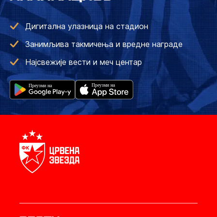
Дигитална улазница на стадион
Занимљива такмичења и вредне награде
Најсвежије вести и меч центар