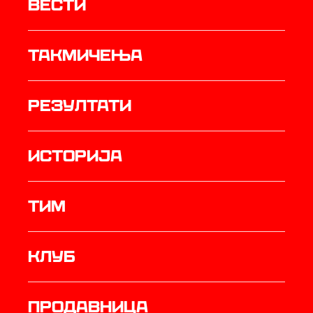
Вести
Такмичења
резултати
историја
ТИМ
Клуб
продавница