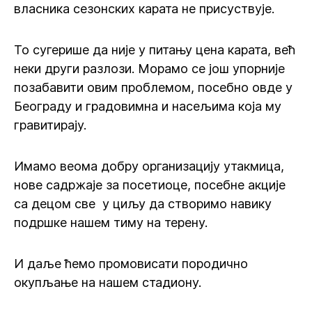
власника сезонских карата не присуствује.
То сугерише да није у питању цена карата, већ
неки други разлози. Морамо се још упорније
позабавити овим проблемом, посебно овде у
Београду и градовимна и насељима која му
гравитирају.
Имамо веома добру организацију утакмица,
нове садржаје за посетиоце, посебне акције
са децом све у циљу да створимо навику
подршке нашем тиму на терену.
И даље ћемо промовисати породично
окупљање на нашем стадиону.