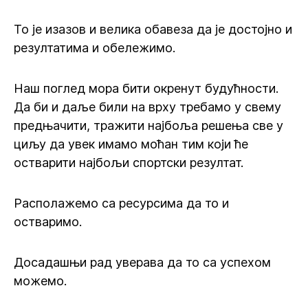
То је изазов и велика обавеза да је достојно и
резултатима и обележимо.
Наш поглед мора бити окренут будућности.
Да би и даље били на врху требамо у свему
предњачити, тражити најбоља решења све у
циљу да увек имамо моћан тим који ће
остварити најбољи спортски резултат.
Располажемо са ресурсима да то и
остваримо.
Досадашњи рад уверава да то са успехом
можемо.