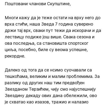
Поштовани чланови Скупштине,
Многи кажу да је теже остати на врху него до
врха стићи, наша Зведа 7 година суверено
држи тај врх, сваки пут тежи да искорачи и да
лествицу подиже још више. Свака сезона и
ова последња, са становишта спортског
циља, посебно, биле су веома успешне,
рекордне.
Далеко од тога да се нсимо суочавали са
тешкоћама, великим и малим проблемима. За
разлику од других наш тим предвођен
Звезданом Терзићем, чију смо најуспешнију
Звездину декаду ових дана обележили, ово
је схватао као изазов, тражио и налазио