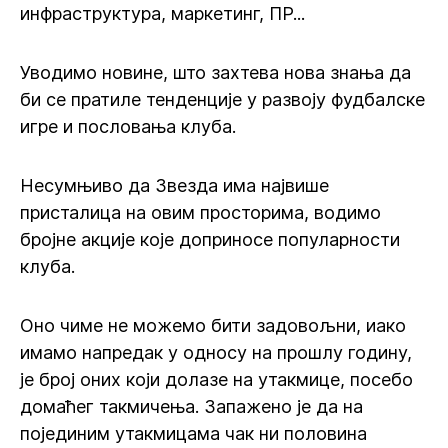
инфраструктура, маркетинг, ПР...
Уводимо новине, што захтева нова знања да
би се пратиле тенденције у развоју фудбалске
игре и пословања клуба.
Несумњиво да Звезда има највише
присталица на овим просторима, водимо
бројне акције које доприносе популарности
клуба.
Оно чиме не можемо бити задовољни, иако
имамо напредак у односу на прошлу годину,
је број оних који долазе на утакмице, посебо
домаћег такмичења. Запажено је да на
појединим утакмицама чак ни половина