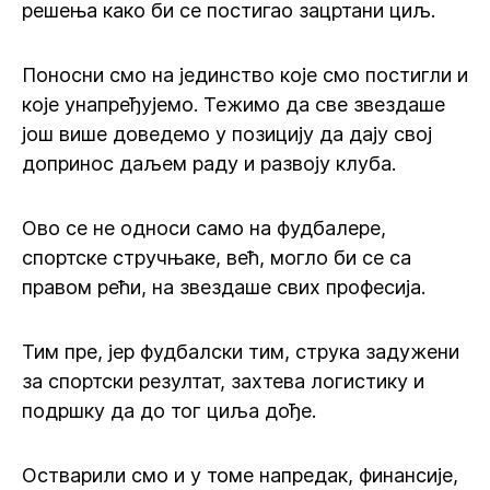
решења како би се постигао зацртани циљ.
Поносни смо на јединство које смо постигли и
које унапређујемо. Тежимо да све звездаше
још више доведемо у позицију да дају свој
допринос даљем раду и развоју клуба.
Ово се не односи само на фудбалере,
спортске стручњаке, већ, могло би се са
правом рећи, на звездаше свих професија.
Тим пре, јер фудбалски тим, струка задужени
за спортски резултат, захтева логистику и
подршку да до тог циља дође.
Остварили смо и у томе напредак, финансије,