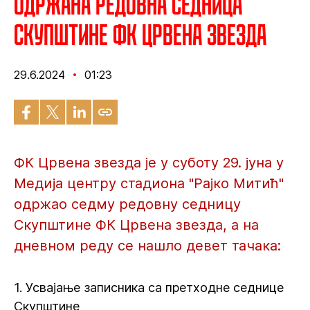
Одржана редовна седница
Скупштине ФК Црвена звезда
29.6.2024
01:23
ФК Црвена звезда је у суботу 29. јуна у
Медија центру стадиона "Рајко Митић"
одржао седму редовну седницу
Скупштине ФК Црвена звезда, а на
дневном реду се нашло девет тачака:
1. Усвајање записника са претходне седнице
Скупштине