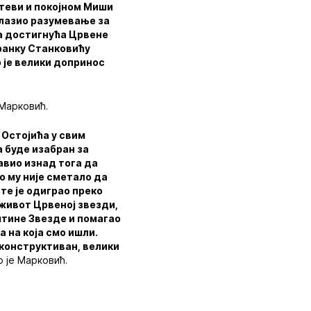
Стеви и покојном Миши
алазио разумевање за
ћа достигнућа Црвене
Бранку Станковићу
 је велики допринос
Марковић.
 Остојића у свим
а буде изабран за
авио изнад тога да
о му није сметало да
 те је одиграо преко
ј живот Црвеној звезди,
пштине Звезде и помагао
а на која смо ишли.
 конструктиван, велики
о је Марковић.