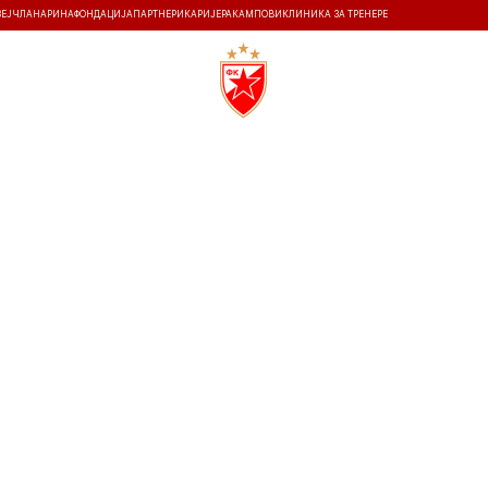
ЗЕЈ
ЧЛАНАРИНА
ФОНДАЦИЈА
ПАРТНЕРИ
КАРИЈЕРА
КАМПОВИ
КЛИНИКА ЗА ТРЕНЕРЕ
ТИ
ИСТОРИЈА
Т