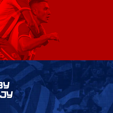
ВУ
ЈУ