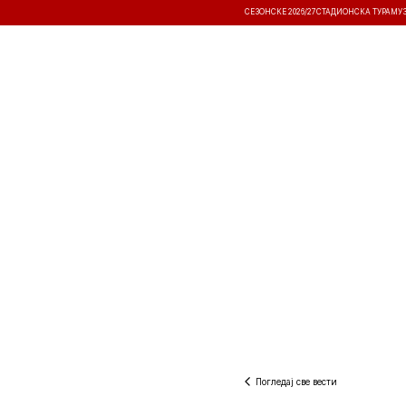
СЕЗОНСКЕ 2026/27
СТАДИОНСКА ТУРА
МУ
ВЕСТИ
ТАКМИЧЕЊА
РЕЗУЛТА
Погледај све вести