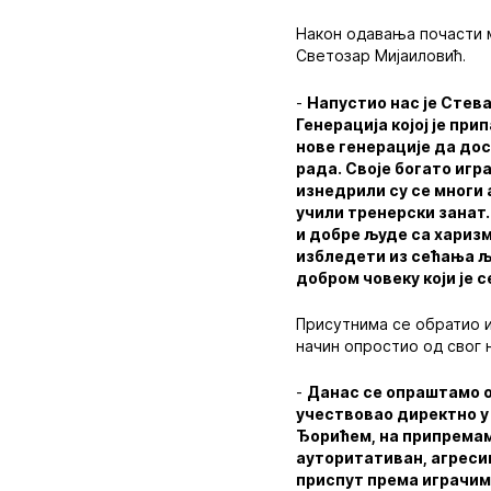
Након одавања почасти 
Светозар Мијаиловић.
-
Напустио нас је Стева
Генерација којој је при
нове генерације да дос
рада. Своје богато игр
изнедрили су се многи 
учили тренерски занат. 
и добре људе са харизм
избледети из сећања љу
добром човеку који је 
Присутнима се обратио и
начин опростио од свог 
-
Данас се опраштамо од
учествовао директно у 
Ђорићем, на припремама
ауторитативан, агресив
приспут према играчима