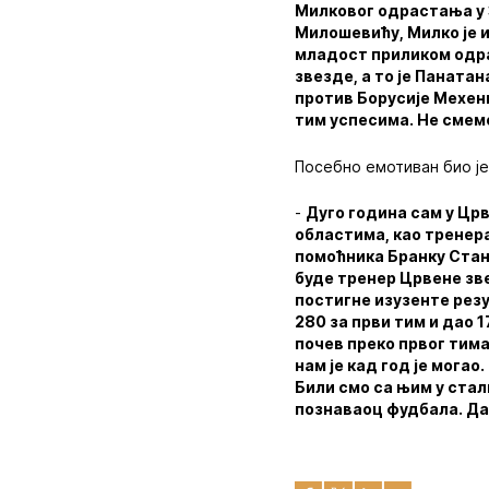
Милковог одрастања у З
Милошевићу, Милко је и
младост приликом одрас
звезде, а то је Панат
против Борусије Мехенг
тим успесима. Не смем
Посебно емотиван био ј
-
Дуго година сам у Црв
областима, као тренера
помоћника Бранку Станк
буде тренер Црвене зве
постигне изузенте резу
280 за први тим и дао 1
почев преко првог тима
нам је кад год је могао
Били смо са њим у стал
познаваоц фудбала. Дао