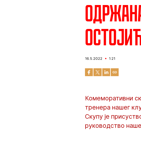
Одржана
Остоји
16.5.2022
1:21
Комеморативни ск
тренера нашег клуб
Скупу је присуств
руководство нашег