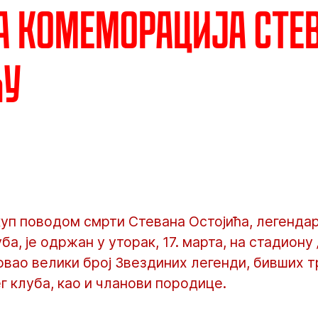
 комеморација Сте
ћу
уп поводом смрти Стевана Остојића, легендар
а, је одржан у уторак, 17. марта, на стадиону 
овао велики број Звездиних легенди, бивших т
 клуба, као и чланови породице.