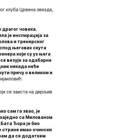
г клуба Црвена звезда,
е драгог човека.
ила је инспирација за
голова и тренерског
 испод његових скута
ренера који су уз њега
 се везује за одабарне
дник никада неће
чути причу о великом и
Мијаиловић.
оји се заиста на дирљив
о сам га звао, је
, заједно са Милованом
 Бата Ђора је био
е стране имао очински
орам да се додаткем