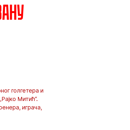
вану
ног голгетера и
„Рајко Митић“.
ренера, играча,