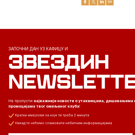
ЗАПОЧНИ ДАН УЗ КАФИЦУ И
ЗВЕЗДИН
NEWSLETT
Не пропусти
најважније новости о утакмицама, дешавањима 
промоцијама твог омиљеног клуба
!
Кратки имејлови за које ти треба 2 минута
Никад те нећемо спамовати небитним информацијама