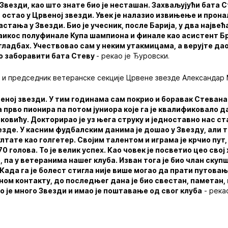
везди, као што знате био је несташан. Захваљујући бата 
 остао у Црвеној звезди. Увек је налазио извињење и прон
тања у Звезди. Био је учесник, после Барија, у два најве
анаикос полуфинале Купа шампиона и финале као асистент 
ладбах. Учествовао сам у неким утакмицама, а верујте дао
о заборавити бата Стеву
- рекао је Ђуровски.
е и председник ветеранске секције Црвене звезде Александар 
еној звезди. У тим годинама сам покрио и боравак Стевана
 прво пионира па потом јуниора које га је квалификовало д
овићу. Докторирао је уз њега струку и једноставно нас ст
зде. У касним фудбалским данима је дошао у Звезду, али т
лтате као голгетер. Својим талентом и играма је крчио пут,
70 голова. То је велик успех. Као човек је посветио цео сво
, па у ветеранима нашег клуба. Изван тога је био члан ску
. Када га је болест стигла није више могао да прати путовањ
ном контакту, до последњег дана је био свестан, паметан,
 је много Звезди и имао је поштавање од свог клуба
- река