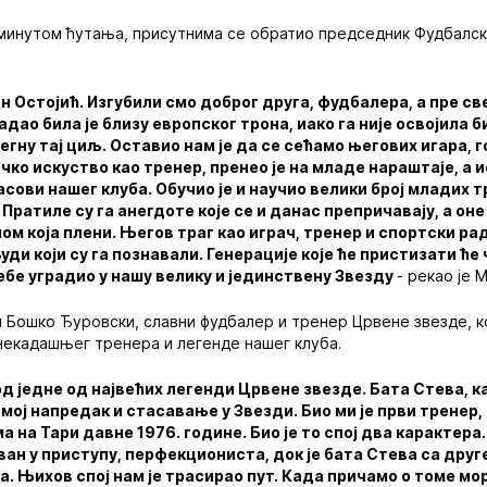
минутом ћутања, присутнима се обратио председник Фудбалско
н Остојић. Изгубили смо доброг друга, фудбалера, а пре св
падао била је близу европског трона, иако га није освојила б
егну тај циљ. Оставио нам је да се сећамо његових игара, 
ачко искуство као тренер, пренео је на младе нараштаје, а
асови нашег клуба. Обучио је и научио велики број младих т
Пратиле су га анегдоте које се и данас препричавају, а оне
ом која плени. Његов траг као играч, тренер и спортски ра
ди који су га познавали. Генерације које ће пристизати ће 
себе уградио у нашу велику и јединствену Звезду
- рекао је 
 Бошко Ђуровски, славни фудбалер и тренер Црвене звезде, к
некадашњег тренера и легенде нашег клуба.
 једне од највећих легенди Црвене звезде. Бата Стева, как
мој напредак и стасавање у Звезди. Био ми је први тренер
 на Тари давне 1976. године. Био је то спој два карактера.
ан у приступу, перфекциониста, док је бата Стева са друг
. Њихов спој нам је трасирао пут. Када причамо о томе м