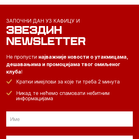
ЗАПОЧНИ ДАН УЗ КАФИЦУ И
ЗВЕЗДИН
NEWSLETTER
Не пропусти
најважније новости о утакмицама,
дешавањима и промоцијама твог омиљеног
клуба
!
Кратки имејлови за које ти треба 2 минута
Никад те нећемо спамовати небитним
информацијама
Email
Email