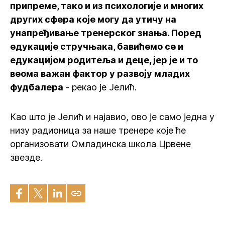
припреме, тако и из психологије и многих
других сфера које могу да утичу на
унапређивање тренерског знања. Поред
едукације стручњака, бавићемо се и
едукацијом родитеља и деце, јер је и то
веома важан фактор у развоју младих
фудбалера
- рекао је Јелић.
Као што је Јелић и најавио, ово је само једна у
низу радионица за наше тренере које ће
организовати Омладинска школа Црвене
звезде.