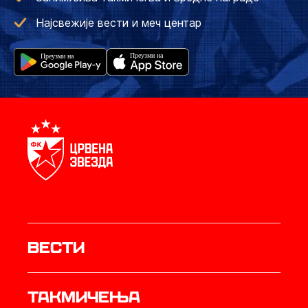
Најсвежије вести и меч центар
Вести
Такмичења