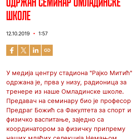
Одржан семинар Омладинске
школе
12.10.2019
1:57
У медија центру стадиона "Рајко Митић"
одржана је, прва у низу, радионица за
тренере из наше Омладинске школе.
Предавач на семинару био је професор
Предраг Божић са Факултета за спорт и
физичко васпитање, заједно са
координатором за физичку припрему
наших млађих селекција Немањом