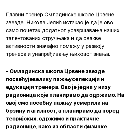
Главни тренер Омладинске школе Црвене
звезде, Никола Јелић истакао је да је ово
само почетак додатног усавршавања наших
талентованих стручњака и да овакве
активности значајно помажу у развоју
тренера и унапређивању њиховог знања.
-
Омладинска школа Црвене звезде
посвећујевелику пажњуселекцији и
едукацији тренера. Ово је једна у низу
радионица које планирамо да одржимо. На
овој смо посебну пажњу усмерили на
брзину и агилност, а планирамо да поред
теоријских, одржимо и практичне
радионице, како из области физичке