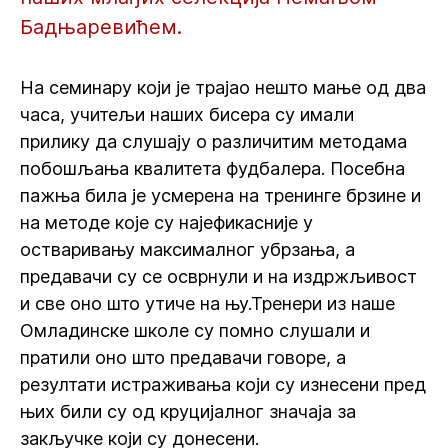
Бадњаревићем.
На семинару који је трајао нешто мање од два
часа, учитељи наших бисера су имали
прилику да слушају о различитим методама
побошљања квалитета фудбалера. Посебна
пажња била је усмерена на тренинге брзине и
на методе које су најефикасније у
остваривању максималног убрзања, а
предавачи су се осврнули и на издржљивост
и све оно што утиче на њу.Тренери из наше
Омладинске школе су помно слушали и
пратили оно што предавачи говоре, а
резултати истраживања који су изнесени пред
њих били су од круцијалног значаја за
закључке који су донесени.