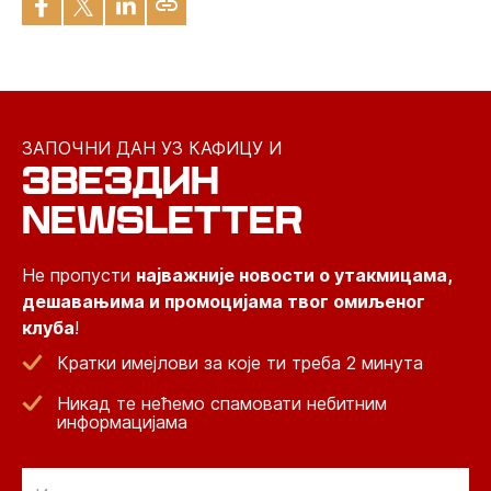
ЗАПОЧНИ ДАН УЗ КАФИЦУ И
ЗВЕЗДИН
NEWSLETTER
Не пропусти
најважније новости о утакмицама,
дешавањима и промоцијама твог омиљеног
клуба
!
Кратки имејлови за које ти треба 2 минута
Никад те нећемо спамовати небитним
информацијама
Email