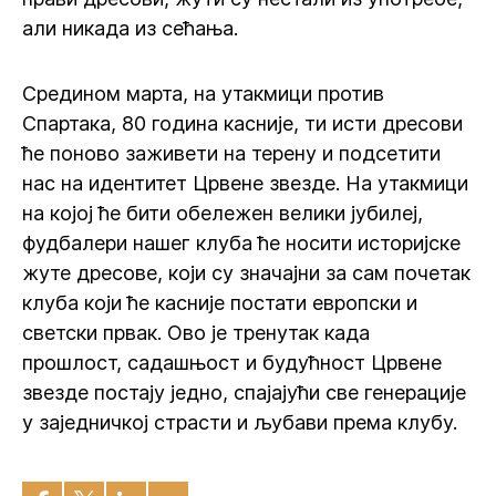
али никада из сећања.
Средином марта, на утакмици против
Спартака, 80 година касније, ти исти дресови
ће поново заживети на терену и подсетити
нас на идентитет Црвене звезде. На утакмици
на којој ће бити обележен велики јубилеј,
фудбалери нашег клуба ће носити историјске
жуте дресове, који су значајни за сам почетак
клуба који ће касније постати европски и
светски првак. Ово је тренутак када
прошлост, садашњост и будућност Црвене
звезде постају једно, спајајући све генерације
у заједничкој страсти и љубави према клубу.