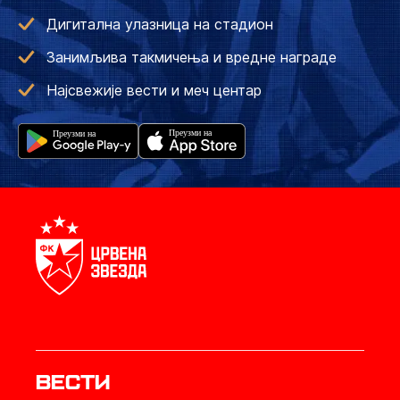
Дигитална улазница на стадион
Занимљива такмичења и вредне награде
Најсвежије вести и меч центар
Вести