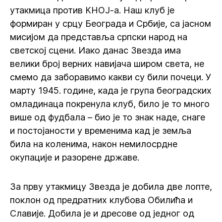
утакмица против КНОЈ-а. Наш клуб је
формиран у срцу Београда и Србије, са јасном
мисијом да представља српски народ на
светској сцени. Иако данас Звезда има
велики број верних навијача широм света, не
смемо да заборавимо какви су били почеци. У
марту 1945. године, када је група београдских
омладинаца покренула клуб, било је то много
више од фудбала – био је то знак наде, снаге
и постојаности у временима кад је земља
била на коленима, након немилосрдне
окупације и разорене државе.
За прву утакмицу Звезда је добила две лопте,
поклон од предратних клубова Обилића и
Славије. Добила је и дресове од једног од