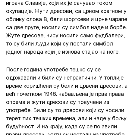
играча Славије, који их је сачувао током
окупације. Жути дресови, са црном крагном у
облику слова В, бели шортсеви и црне чарапе
са две пруге, носили су симбол наде и борбе.
Жуте дресове, нису носили само фудбалери,
то су били људи који су постали симбол
једног народа који је изнова стајао на ноге.
После година употребе тешко су се
одржавали и били су непрактични. У топлије
време коришћени су бели и црвени дресови, а
већ почетком 1946. набављена је прва права
опрема и жути дресови су повучени из
употребе. Били су то дресови који су носили
терет тих тешких времена, али и наде у бољу
будућност. И на крају, када су се појавили
прави дресови, жути су нестали из употребе,