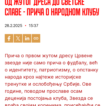
Од жутог дреса до светске
славе - прича о народном клубу
28.2.2025
15:37
Прича о првом жутом дресу Црвене
звезде није само прича о фудбалу, већ
о идентитету, патриотизму, о опстанку
народа кроз најтеже историјске
тренутке и ослобођењу Србије. Ове
године, поводом прославе осам
деценија постојања клуба, Звезда се
враћа својим коренима, присећајући се