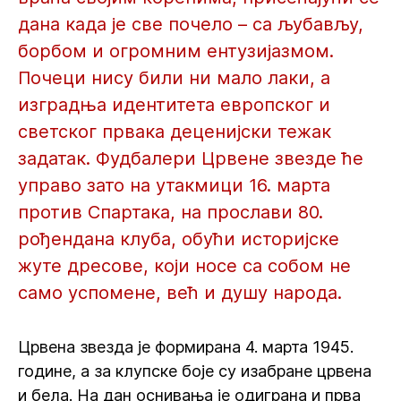
дана када је све почело – са љубављу,
борбом и огромним ентузијазмом.
Почеци нису били ни мало лаки, а
изградња идентитета европског и
светског првака деценијски тежак
задатак. Фудбалери Црвене звезде ће
управо зато на утакмици 16. марта
против Спартака, на прослави 80.
рођендана клуба, обући историјске
жуте дресове, који носе са собом не
само успомене, већ и душу народа.
Црвена звезда је формирана 4. марта 1945.
године, а за клупске боје су изабране црвена
и бела. На дан оснивања је одиграна и прва