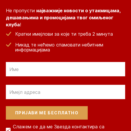
Не пропусти
најважније новости о утакмицама,
дешавањима и промоцијама твог омиљеног
клуба
!
Кратки имејлови за које ти треба 2 минута
Никад те нећемо спамовати небитним
информацијама
Email
Email
Слажем се да ме Звезда контактира са