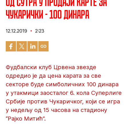
Од сутра у продаји карте за
Чукарички - 100 динара
12.12.2019
2:23
Фудбалски клуб Црвена звезде
одредио је да цена карата за све
секторе буде симболичних 100 динара
у утакмици заосталог 6. кола Суперлиге
Србије против Чукаричког, који се игра
у недељу од 15 часова на стадиону
“Рајко Митић”.