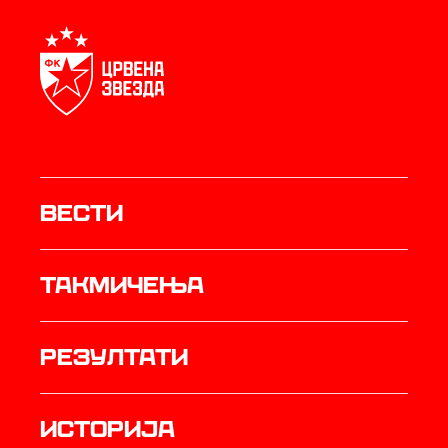
Вести
Такмичења
резултати
историја