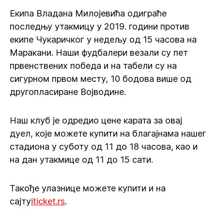
Екипа Владана Милојевића одиграће
последњу утакмицу у 2019. години против
екипе Чукаричког у недељу од 15 часова на
Маракани. Наши фудбалери везали су пет
првенствених победа и на табели су на
сигурном првом месту, 10 бодова више од
другопласиране Војводине.
Наш клуб је одредио цене карата за овај
дуел, које можете купити на благајнама нашег
стадиона у суботу од 11 до 18 часова, као и
на дан утакмице од 11 до 15 сати.
Такође улазнице можете купити и на
сајту
iticket.rs
.