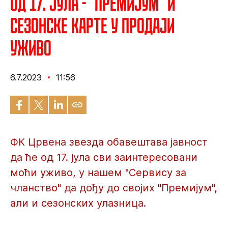
Од 17. јула - "Премијум" и
сезонске карте у продаји
уживо
6.7.2023
11:56
ФК Црвена звезда обавештава јавност
да ће од 17. јула сви заинтересовани
моћи уживо, у нашем "Сервису за
чланство" да дођу до својих "Премијум",
али и сезонских улазница.