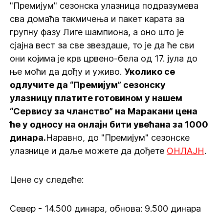
"Премијум" сезонска улазница подразумева
сва домаћа такмичења и пакет карата за
групну фазу Лиге шампиона, а оно што је
сјајна вест за све звездаше, то је да ће сви
они којима је крв црвено-бела од 17. јула до
ње моћи да дођу и уживо.
Уколико се
одлучите да “Премијум” сезонску
улазницу платите готовином у нашем
“Сервису за чланство” на Маракани цена
ће у односу на онлајн бити увећана за 1000
динара.
Наравно, до "Премијум" сезонске
улазнице и даље можете да дођете
ОНЛАЈН
.
Цене су следеће:
Север - 14.500 динара, обнова: 9.500 динара