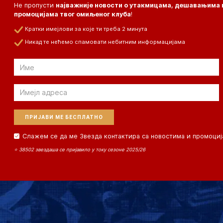
Не пропусти
најважније новости о утакмицама, дешавањима 
промоцијама твог омиљеног клуба
!
Кратки имејлови за које ти треба 2 минута
Никад те нећемо спамовати небитним информацијама
Email
Email
Слажем се да ме Звезда контактира са новостима и промоциј
⭐ 38502 звездаша се пријавило у току сезоне 2025/26