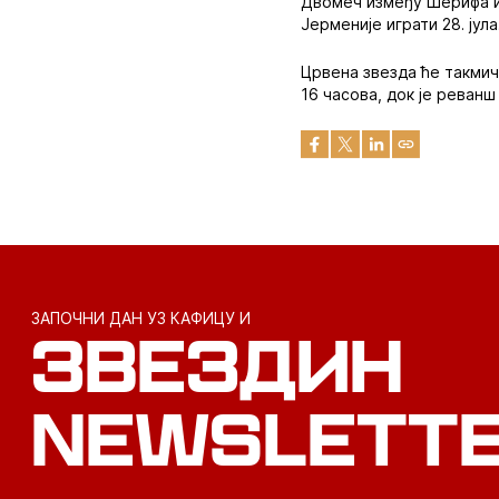
Двомеч између Шерифа и 
Јерменије играти 28. јула
Црвена звезда ће такмич
16 часова, док је реванш
ЗАПОЧНИ ДАН УЗ КАФИЦУ И
ЗВЕЗДИН
NEWSLETT