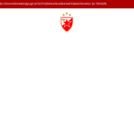
ЗЕЈ
ЧЛАНАРИНА
ФОНДАЦИЈА
ПАРТНЕРИ
КАРИЈЕРА
КАМПОВИ
КЛИНИКА ЗА ТРЕНЕРЕ
ТИ
ИСТОРИЈА
Т