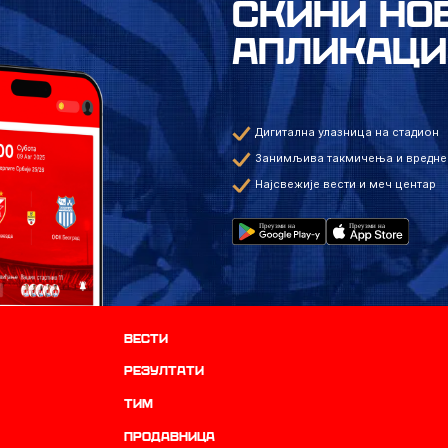
СКИНИ НО
АПЛИКАЦИ
Дигитална улазница на стадион
Занимљива такмичења и вредне
Најсвежије вести и меч центар
Вести
резултати
ТИМ
продавница