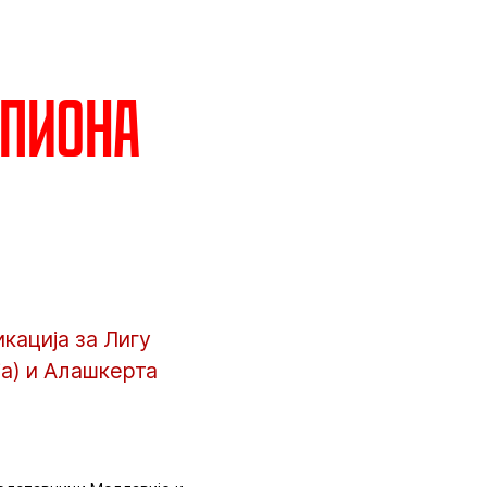
мпиона
кација за Лигу
а) и Алашкерта