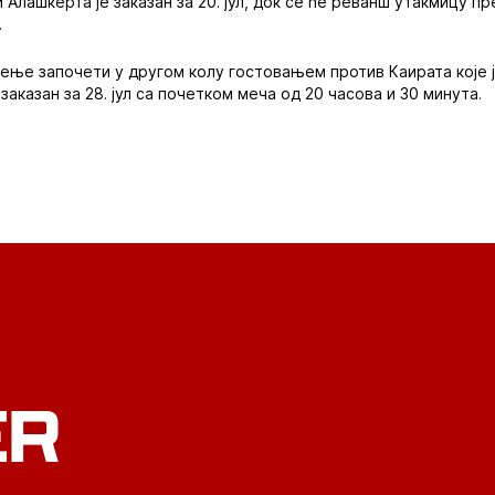
Алашкерта је заказан за 20. јул, док се ће реванш утакмицу п
.
ење започети у другом колу гостовањем против Каирата које је 
 заказан за 28. јул са почетком меча од 20 часова и 30 минута.
ER