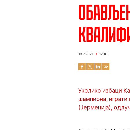
Обављен
квалифи
18.7.2021
12:16
Уколико избаци Ка
шампиона, играти
(Јерменија), одл