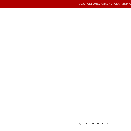
СЕЗОНСКЕ 2026/27
СТАДИОНСКА ТУРА
МУ
ВЕСТИ
ТАКМИЧЕЊА
РЕЗУЛТА
Погледај све вести