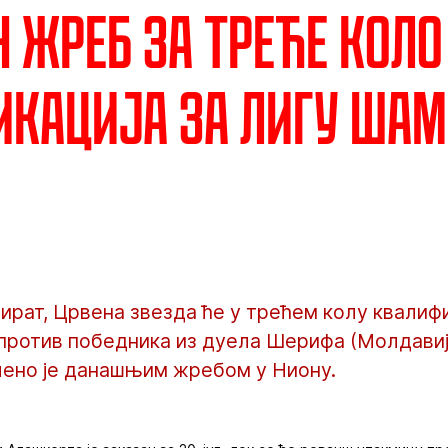
 жреб за треће коло
кација за Лигу ша
ират, Црвена звезда ће у трећем колу квалифи
 против победника из дуела Шерифа (Молдавиј
учено је данашњим жребом у Ниону.