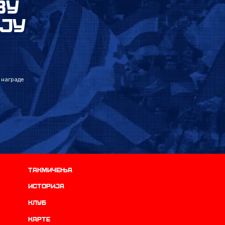
ВУ
ЈУ
 награде
Такмичења
историја
Клуб
Карте