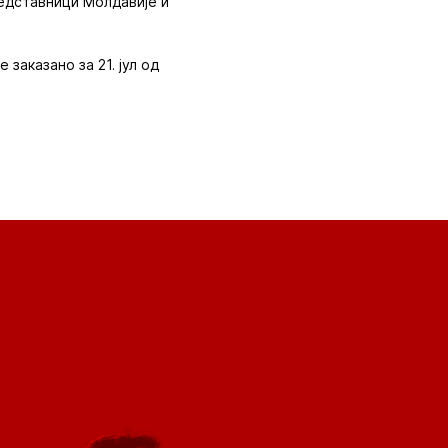
редставници Молдавије и
заказано за 21. јул од