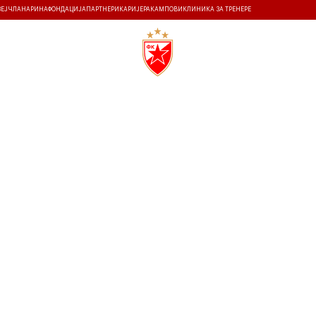
ЗЕЈ
ЧЛАНАРИНА
ФОНДАЦИЈА
ПАРТНЕРИ
КАРИЈЕРА
КАМПОВИ
КЛИНИКА ЗА ТРЕНЕРЕ
ТИ
ИСТОРИЈА
Т