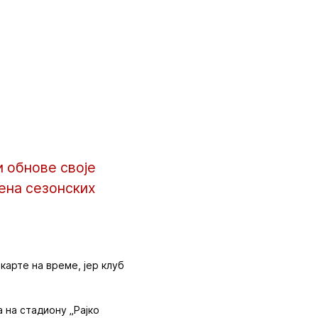
 обнове своје
цена сезонских
карте на време, јер клуб
а на стадиону „Рајко