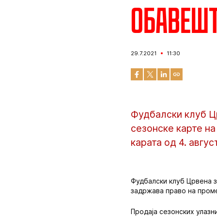
Обавешт
29.7.2021
11:30
Фудбалски клуб Цр
сезонске карте на
карата од 4. авгус
Фудбалски клуб Црвена з
задржава право на проме
Продаја сезонских улазни