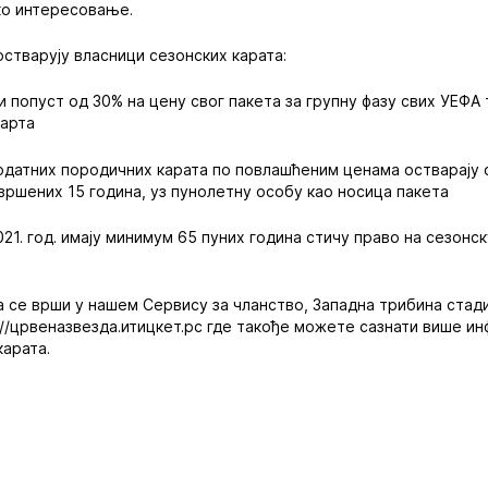
ко интересовање.
остварују власници сезонских карата:
 и попуст од 30% на цену свог пакета за групну фазу свих УЕФА
карта
одатних породичних карата по повлашћеним ценама остварају с
навршених 15 година, уз пунолетну особу као носица пакета
.2021. год. имају минимум 65 пуних година стичу право на сезон
а се врши у нашем Сервису за чланство, Западна трибина стад
с://црвеназвезда.итицкет.рс где такође можете сазнати више и
карата.