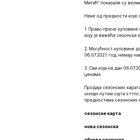
Митић“ показали су вели
Неке од предности које 
1. Право прече куповине
коју је важећа сезонска 
2. Могућност куповине д
06.07.2021. год. немају 
3. Сви који на дан 06.07
ценама
Продаја сезонских карат
онлајн путем сајта хттп
предностима сезонских 
сезонске карта
нова сезонска
обнова сезонске