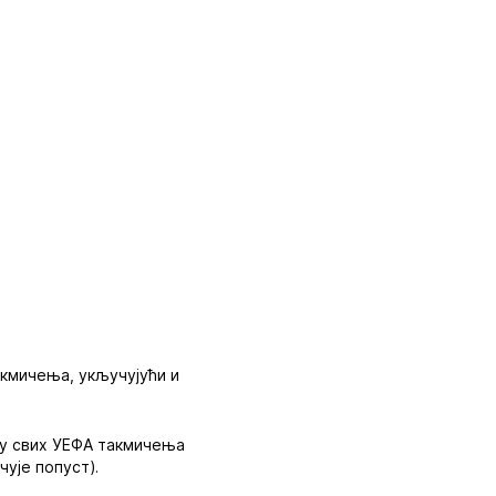
акмичења, укључујући и
азу свих УЕФА такмичења
чује попуст).