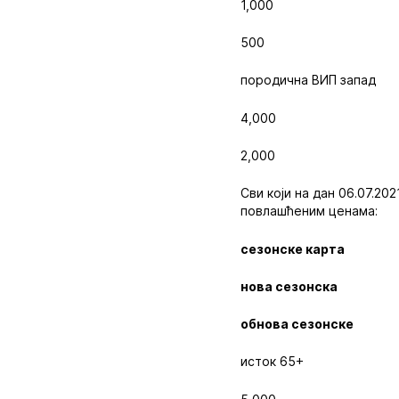
1,000
500
породична ВИП запад
4,000
2,000
Сви који на дан 06.07.20
повлашћеним ценама:
сезонске карта
нова сезонска
обнова сезонске
исток 65+