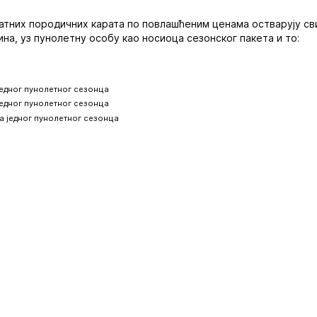
тних породичних карата по повлашћеним ценама остварују сви к
ина, уз пунолетну особу као носиоца сезонског пакета и то:
једног пунолетног сезонца
једног пунолетног сезонца
на једног пунолетног сезонца