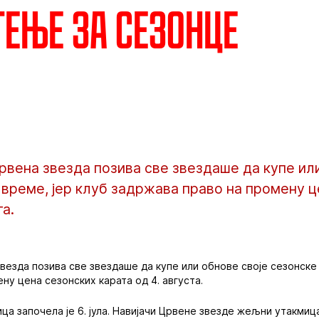
ење за сезонце
вена звезда позива све звездаше да купе или
 време, јер клуб задржава право на промену 
та.
везда позива све звездаше да купе или обнове своје сезонске 
ну цена сезонских карата од 4. августа.
ца започела је 6. јула. Навијачи Црвене звезде жељни утакмиц