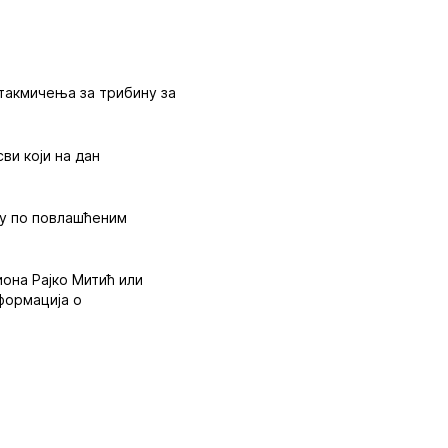
 такмичења за трибину за
ви који на дан
ску по повлашћеним
иона Рајко Митић или
нформација о