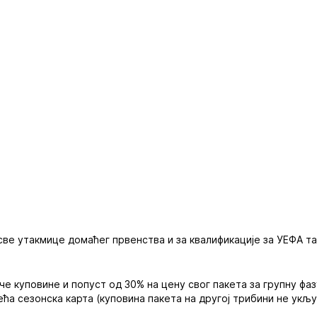
све утакмице домаћег првенства и за квалификације за УЕФА т
че куповине и попуст од 30% на цену свог пакета за групну ф
жећа сезонска карта (куповина пакета на другој трибини не укљу