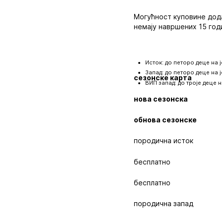
Могућност куповине дода
немају навршених 15 год
Исток: до петоро деце на 
Запад: до петоро деце на 
сезонске карта
ВИП запад: до троје деце 
нова сезонска
обнова сезонске
породична исток
бесплатно
бесплатно
породична запад