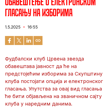
Обавештење о електронском
гласању на изборима
1.5.2025
16:55
Фудбалски клуб Црвена звезда
обавештава јавност да ће на
предстојећим изборима за Скупштину
клуба постојати опција и електронског
гласања. Упутства за овај вид гласања
ће бити објављена на званичном сајту
клуба у наредним данима.