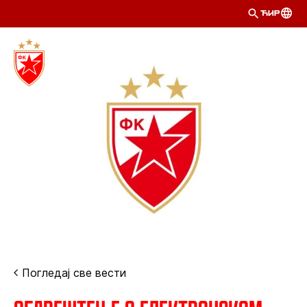
ЋИР
Погледај све вести