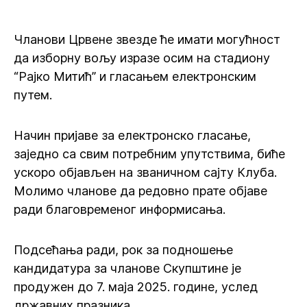
Чланови Црвене звезде ће имати могућност
да изборну вољу изразе осим на стадиону
“Рајко Митић” и гласањем електронским
путем.
Начин пријаве за електронско гласање,
заједно са свим потребним упутствима, биће
ускоро објављен на званичном сајту Клуба.
Молимо чланове да редовно прате објаве
ради благовременог информисања.
Подсећања ради, рок за подношење
кандидатура за чланове Скупштине је
продужен до 7. маја 2025. године, услед
државних празника.