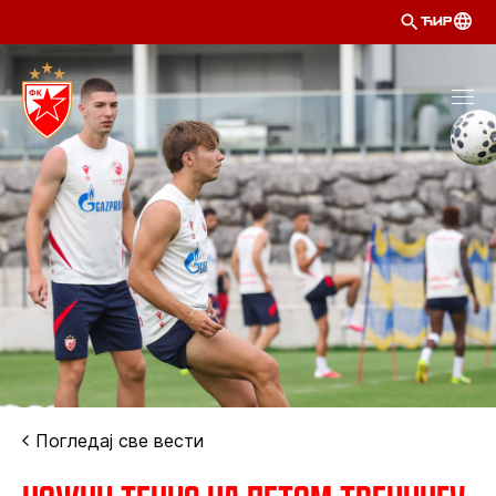
ЋИР
Погледај све вести