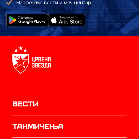
Најсвежије вести и меч центар
Вести
Такмичења