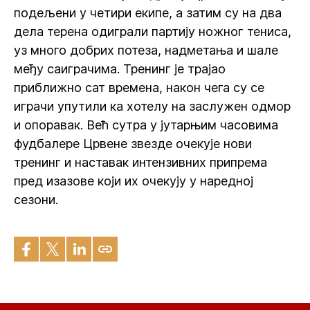
подељени у четири екипе, а затим су на два
дела терена одиграли партију ножног тениса,
уз много добрих потеза, надметања и шале
међу саиграчима. Тренинг је трајао
приближно сат времена, након чега су се
играчи упутили ка хотелу на заслужен одмор
и опоравак. Већ сутра у јутарњим часовима
фудбалере Црвене звезде очекује нови
тренинг и наставак интензивних припрема
пред изазове који их очекују у наредној
сезони.