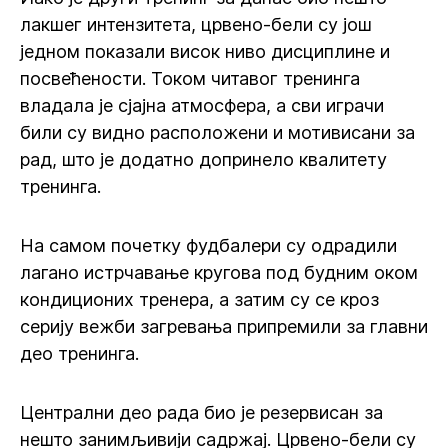
лакшег интензитета, црвено-бели су још
једном показали висок ниво дисциплине и
посвећености. Током читавог тренинга
владала је сјајна атмосфера, а сви играчи
били су видно расположени и мотивисани за
рад, што је додатно допринело квалитету
тренинга.
На самом почетку фудбалери су одрадили
лагано истрчавање кругова под будним оком
кондиционих тренера, а затим су се кроз
серију вежби загревања припремили за главни
део тренинга.
Централни део рада био је резервисан за
нешто занимљивији садржај. Црвено-бели су