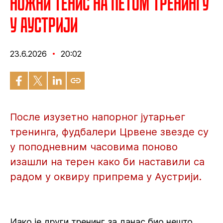
Ножни тенис на петом тренингу
у Аустрији
23.6.2026
20:02
После изузетно напорног јутарњег
тренинга, фудбалери Црвене звезде су
у поподневним часовима поново
изашли на терен како би наставили са
радом у оквиру припрема у Аустрији.
Иако је други тренинг за данас био нешто