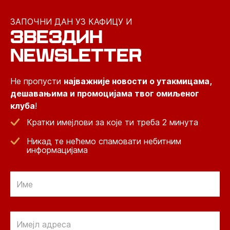
ЗАПОЧНИ ДАН УЗ КАФИЦУ И
ЗВЕЗДИН
NEWSLETTER
Не пропусти
најважније новости о утакмицама,
дешавањима и промоцијама твог омиљеног
клуба
!
Кратки имејлови за које ти треба 2 минута
Никад те нећемо спамовати небитним
информацијама
Email
Email