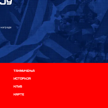
ЈУ
 награде
Такмичења
историја
Клуб
Карте