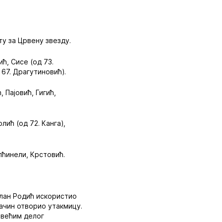
уту за Црвену звезду.
ћ, Сисе (од 73.
 67. Драгутиновић).
 Пајовић, Гигић,
лић (од 72. Канга),
лћинели, Крстовић.
илан Родић искористио
начин отворио утакмицу.
о већим делог