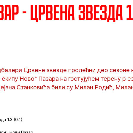
ар - Црвена звезда 1:
дбалери Црвене звезде пролећни део сезоне 
 екипу Новог Пазара на гостујућем терену р ез
Дејана Станковића били су Милан Родић, Мила
а 1:3 (0:1)
он“, Нови Пазар.