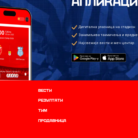
АПЛИКАЦИ
Дигитална улазница на стадион
Занимљива такмичења и вредне
Најсвежије вести и меч центар
Вести
резултати
ТИМ
продавница