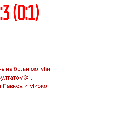
3 (0:1)
на најбољи могући
ултатом3:1.
н Павков и Мирко