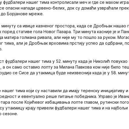
су фудбалери нашег тима контролисали меч и где се махом иг
се опасни напади црвено-белих, док су домаћи узвраћали преко
т до Борјанове мреже.
3. минуту са ивице казненог простора, када се Дробњак нашао 
к поред стативе гола Новог Пазара. Три минута касније је и Па
 матира голмана ривала, али није му то пошло за руком. Мога
г тима, али је Дробњак врховима прстију успео да одбрани, п
р.
т фудбалери нашег тима у 52. минуту када је Николић повукао
, а он само оставио лопту за Милана Павкова ком није било те
удио се Сисе да утакмица буде неизвеснија када је у 58. мин
нашег тима који су наставили да имају теренску иницијативу и 
редност и евентуално реше питање победника. Управо је Иванић 
тара после Којићевог избацивања лопте главом, рутински пого
су утакмицу крају привели фудбалери нашег тима и на најбољи
о сезоне.