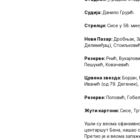
Судија:
Данило Грујић.
Стрелци:
Сисе у 58. мин
Нови Пазар:
Дробњак, Зи
Делимеђац), Стоиљковић (
Резерве:
Рнић, Вукајлов
Пешукић, Ковачевић.
Црвена звезда:
Борјан,
Иванић (од 79. Дегенек), 
Резерве:
Поповић, Гобељ
Жути картони:
Сисе, Тр
Ушли су веома офанзивно
центаршут Бена, нашао с
Претио је и веома запаже