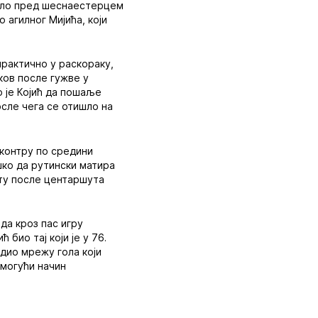
рало пред шеснаестерцем
 агилног Мијића, који
практично у раскораку,
нков после гужве у
о је Којић да пошаље
осле чега се отишло на
 контру по средини
шко да рутински матира
уту после центаршута
да кроз пас игру
био тај који је у 76.
дио мрежу гола који
 могући начин