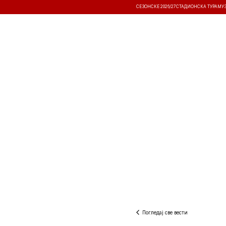
СЕЗОНСКЕ 2026/27
СТАДИОНСКА ТУРА
МУ
ВЕСТИ
ТАКМИЧЕЊА
РЕЗУЛТА
Погледај све вести