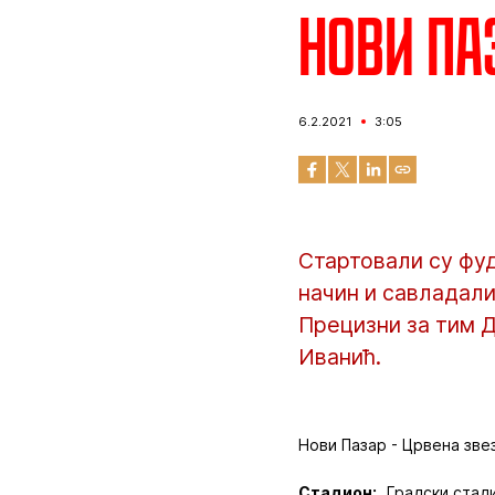
Нови Паз
6.2.2021
3:05
Стартовали су фу
начин и савладали
Прецизни за тим 
Иванић.
Нови Пазар - Црвена звезд
Стадион:
„Градски стади