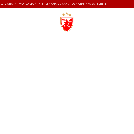
ЗЕЈ
ЧЛАНАРИНА
ФОНДАЦИЈА
ПАРТНЕРИ
КАРИЈЕРА
КАМПОВИ
КЛИНИКА ЗА ТРЕНЕРЕ
ТИ
ИСТОРИЈА
Т