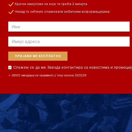
Кратки имејлови за које ти треба 2 минута
Никад те нећемо спамовати небитним информацијама
Email
Email
Слажем се да ме Звезда контактира са новостима и промоциј
⭐ 38502 звездаша се пријавило у току сезоне 2025/26