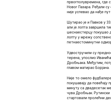
првогполувремена, где 
Новог Пазара. Ређали су 
није успевао да нађе пу
Шутирао је и Павков у 3
али је лопта завршила ти
шеснаестерцу покушао да
лопту у мрежу сопствено
петнаестоминутни одмо
Удвостручили су преднос
терена, упослио Иванића
Дробњака. Међутим, потр
главом матирао Борјана.
Није то омело фудбалере 
покушавају да повећају п
минуту са двадесетак ме
чува Дробњак. Рутински 
стартовали пролећни де