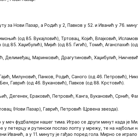
уту за Нови Пазар, а Родић у 2, Павков у 52. и Иванић у 76. мин
моњић (од 85. Вукајловић), Тртовац, Којић, Влајковић, Исламови
од 85. Хаџибулић), Мијић (од 85. Гигић), Томић, Аганспахић (од
ић, Делимеђац, Маринковић, Драгутиновић, Хаџибулић, Никчевић,
 Гајић, Милуновић, Панков, Родић, Саного (од 46. Петровић), Нико
Бен, Гаврић (од 46. Вукановић), Павков (од 88. Крстовић).
ић, Дегенек, Ераковић, Петровић, Канга, Вукановић, Срнић, Фа
товац (Нови Пазар), Гаврић, Петровић (Црвена звезда).
 у меч фудбалери нашег тима. Играо се други минут када је М
е у петерцу и рутински послао лопту у мрежу, те на најбољи 
ни Иванић, а у 11. минуту је гађао поред гола. Мирно се играл