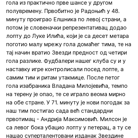
гола из практично прве шансе у другом
полувремену. Првобитно је Радоњић у 48.
минуту проиграо Елшника по левој страни, а
потом је словеначки репрезентативац додао
лопту до Луке Илића, који је са десет метара
поготио малу мрежу гола домаћег тима, те на
тај начин вратио Звезди предност од четири
гола разлике. Фудбалери нашег клуба су и у
наставку игре контролисали посед лопте, а
самим тим и ритам утакмице. После петог
гола изабраника Владана Милојевића, темпо
на терену је опао, те се играло веома мирно
на обе стране. У 71. минуту је нови погодак за
наш тим постигао сада већ стандардни
првотимац - Андрија Максимовић. Милсон је
са левог бока убацио лопту у петерац, а ту се
нашао суперталентовани изданак Звездине