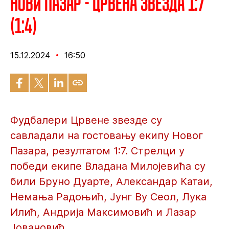
Нови Пазар - Црвена звезда 1:7
(1:4)
15.12.2024
16:50
Фудбалери Црвене звезде су
савладали на гостовању екипу Новог
Пазара, резултатом 1:7. Стрелци у
победи екипе Владана Милојевића су
били Бруно Дуарте, Александар Катаи,
Немања Радоњић, Јунг Ву Сеол, Лука
Илић, Андрија Максимовић и Лазар
Јовановић.