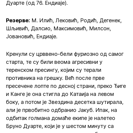
Дуарте (од 76. Ендиаје).
Резерве:
М. Илић, Лековић, Родић, Дегенек,
Шљивић, Далсио, Максимовић, Милсон,
Јовановић, Ендиаје.
Кренули су црввено-бели фуриозно од самог
старта, те су били веома агресивни у
теренском пресингу, којим су терали
противника на грешку. Већ после прве
пресечене лопте по десној страни, преко Ђиге
и Канге је она стигла до Катаија на левом
боку, а потом је Звездина десетка шутирала,
али је првобитно одбранио Јакуб. Ипак, на
одбитак голмана домаће екипе је налетео
Бруно Дуарте, који је у шестом минуту са