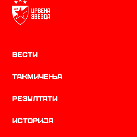
Вести
Такмичења
резултати
историја