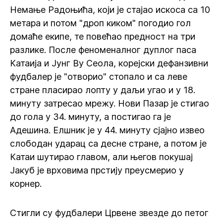
Немање Радоњића, који је стајао искоса са 10
метара и потом "дроп киком" погодио гол
домаће екипе, те повећао предност на три
разлике. После феноменалног дуплог паса
Катаија и Јунг Ву Сеола, корејски дефанзивни
фудбалер је "отворио" стопало и са леве
стране пласирао лопту у даљи угао и у 18.
минуту затресао мрежу. Нови Пазар је стигао
до гола у 34. минуту, а постигао га је
Адешина. Елшник је у 44. минуту сјајно извео
слободан ударац са десне стране, а потом је
Катаи шутирао главом, али његов покушај
Јакуб је врховима прстију преусмерио у
корнер.
Стигли су фудбалери Црвене звезде до петог