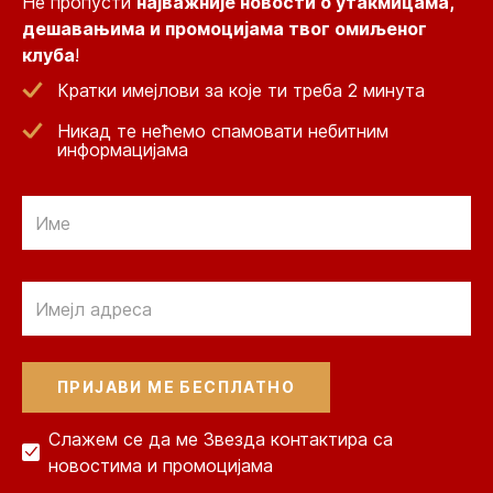
Не пропусти
најважније новости о утакмицама,
дешавањима и промоцијама твог омиљеног
клуба
!
Кратки имејлови за које ти треба 2 минута
Никад те нећемо спамовати небитним
информацијама
Email
Email
Слажем се да ме Звезда контактира са
новостима и промоцијама