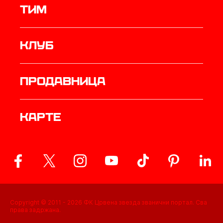
ТИМ
Клуб
продавница
Карте
Copyright © 2011 -
2026
ФК Црвена звезда званични портал. Сва
права задржана.