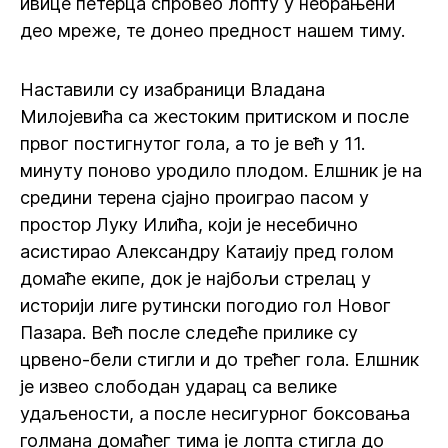
ивице петерца спровео лопту у небрањени
део мреже, те донео предност нашем тиму.
Наставили су изабраници Владана
Милојевића са жестоким притиском и после
првог постигнутог гола, а то је већ у 11.
минуту поново уродило плодом. Елшник је на
средини терена сјајно проиграо пасом у
простор Луку Илића, који је несебично
асистирао Александру Катаију пред голом
домаће екипе, док је најбољи стрелац у
историји лиге рутински погодио гол Новог
Пазара. Већ после следеће прилике су
црвено-бели стигли и до трећег гола. Елшник
је извео слободан ударац са велике
удаљености, а после несигурног боксовања
голмана домаћег тима је лопта стигла до