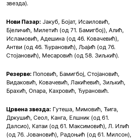
звезда).
Нови Пазар:
Јакуб, Бојат, Исаиловић,
Бјеличић, Милетић (од 71. Бамигбој), Алић,
Исламовић, Адешина (од 46. Ковачевић),
Антви (од 46. Ђурановић), Љајић (од 76.
Стојановић), Месаровић (од 58. Зиљкић).
Резерве:
Поповић, Бамигбој, Стојановић,
Видаковић, Ковачевић, Лакићевић, Зиљкић,
Брахић, Опара, Кахровић, Ђурановић.
Црвена звезда:
Гутеша, Мимовић, Ђига,
Дркушић, Сеол, Канга, Елшник (од 61.
Далсио), Катаи (од 61. Максимовић), Л. Илић
(од 76. Јовановић), Радоњић (од 61. Милсон),