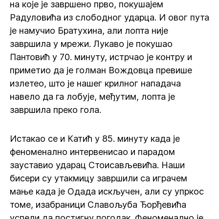
на које је завршено прво, покушајем
Радуловића из слободног ударца. И овог пута
је намучио Братухина, али лопта није
завршила у мрежи. Лукаво је покушао
Пантовић у 70. минуту, истрчао је контру и
приметио да је голман Вождовца превише
излетео, што је нашег крилног нападача
навело да га лобује, међутим, лопта је
завршила преко гола.
Истакао се и Катић у 85. минуту када је
феноменално интервенисао и парадом
зауставио ударац Стоисављевића. Наши
бисери су утакмицу завршили са играчем
мање када је Одада искључен, али су упркос
томе, изабраници Славољуба Ђорђевића
успели да постигну погодак. Феноменално је