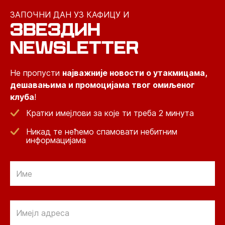
ЗАПОЧНИ ДАН УЗ КАФИЦУ И
ЗВЕЗДИН
NEWSLETTER
Не пропусти
најважније новости о утакмицама,
дешавањима и промоцијама твог омиљеног
клуба
!
Кратки имејлови за које ти треба 2 минута
Никад те нећемо спамовати небитним
информацијама
Email
Email