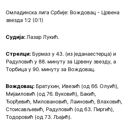
Омладинска лига Србије: Вождовац - Црвена
звезда 1:2 (0:1)
Судија:
Лазар Лукић.
Стрелци:
Бурмаз у 43. (из једанаестерца) и
Радуловић у 88. минуту за Црвену звезду, а
Торбица у 90. минуту за Вождовац.
Вождовац:
Братухин, Ивезић (од 66. Олуић),
Мијаиловић (од 76. Вуковић), Бакић,
Ђорђевић, Миловановић, Лаиновић, Влаховић,
Стоисављевић, Радуловић (од 63. Пиргић),
Тодоровић (од 73. Љајић).