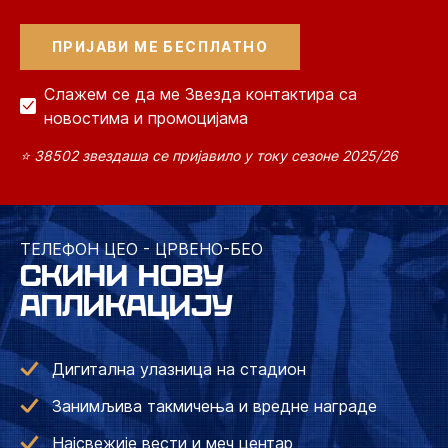
Слажем се да ме Звезда контактира са
новостима и промоцијама
⭐ 38502 звездаша се пријавило у току сезоне 2025/26
ТЕЛЕФОН ЦЕО - ЦРВЕНО-БЕО
СКИНИ НОВУ
АПЛИКАЦИЈУ
Дигитална улазница на стадион
Занимљива такмичења и вредне награде
Најсвежије вести и меч центар