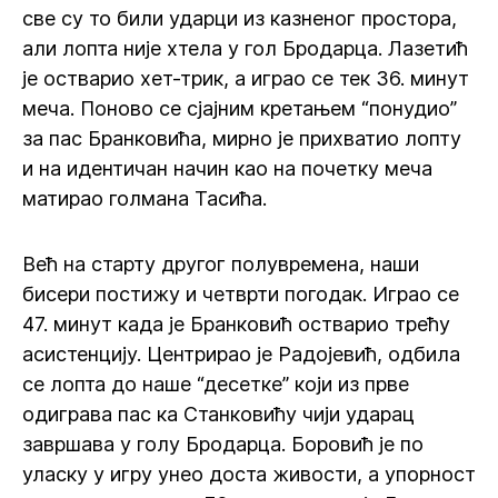
све су то били ударци из казненог простора,
али лопта није хтела у гол Бродарца. Лазетић
је остварио хет-трик, а играо се тек 36. минут
меча. Поново се сјајним кретањем “понудио”
за пас Бранковића, мирно је прихватио лопту
и на идентичан начин као на почетку меча
матирао голмана Тасића.
Већ на старту другог полувремена, наши
бисери постижу и четврти погодак. Играо се
47. минут када је Бранковић остварио трећу
асистенцију. Центрирао је Радојевић, одбила
се лопта до наше “десетке” који из прве
одиграва пас ка Станковићу чији ударац
завршава у голу Бродарца. Боровић је по
уласку у игру унео доста живости, а упорност