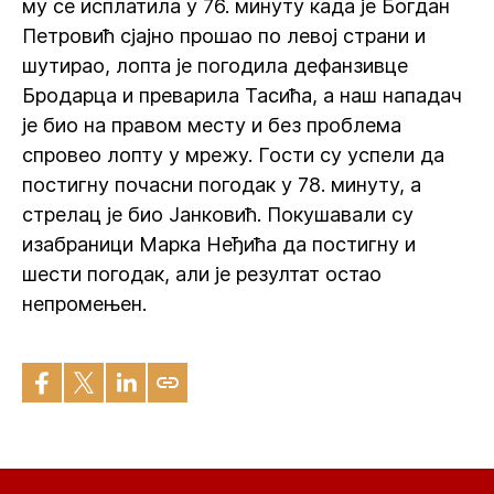
му се исплатила у 76. минуту када је Богдан
Петровић сјајно прошао по левој страни и
шутирао, лопта је погодила дефанзивце
Бродарца и преварила Тасића, а наш нападач
је био на правом месту и без проблема
спровео лопту у мрежу. Гости су успели да
постигну почасни погодак у 78. минуту, а
стрелац је био Јанковић. Покушавали су
изабраници Марка Неђића да постигну и
шести погодак, али је резултат остао
непромењен.