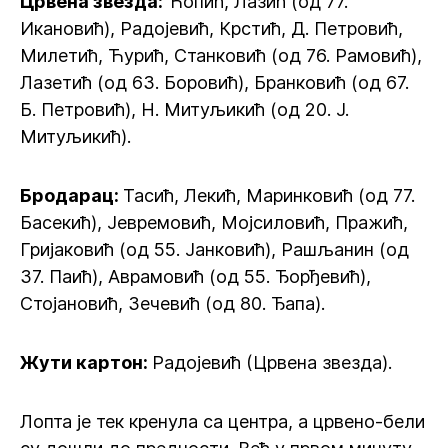
Црвена звезда:
Ћопић, Лазић (од 77.
Икановић), Радојевић, Крстић, Д. Петровић,
Милетић, Ћурић, Станковић (од 76. Рамовић),
Лазетић (од 63. Боровић), Бранковић (од 67.
Б. Петровић), Н. Митуљикић (од 20. Ј.
Митуљикић).
Бродарац:
Тасић, Лекић, Маринковић (од 77.
Басекић), Јевремовић, Мојсиловић, Пражић,
Гријаковић (од 55. Јанковић), Рашљанин (од
37. Паић), Аврамовић (од 55. Ђорђевић),
Стојановић, Зечевић (од 80. Ђапа).
Жути картон:
Радојевић (Црвена звезда).
Лопта је тек кренула са центра, а црвено-бели