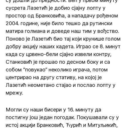
су дошли до предности. Већ у првом минуту
сусрета Лазетић је добио сјајну лопту у
простор од Бранковића, а нападачу рођеном
2004. године, није било тешко да рутински
матира голмана и доведе наш тим у вођство.
Поново је Лазетић био тај који крунише голом
добру акцију наших кадета. Играо се 8. минут
када су црвено-бели сјајно извели контру,
Станковић је прошао по десном боку и са
собом “повукао” неколико играча, потом
центрирао на другу стативу, на којој је
Лазетић неометано стајао и послао лопту у
мрежу.
Могли су наши бисери у 16. минуту да
постигну још један погодак. Покушавали су у
истој акцији Бранковић, Ћурић и Митуљикић,