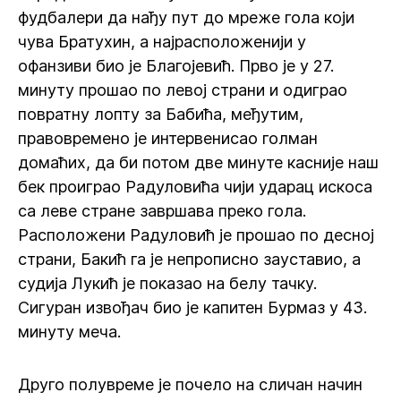
фудбалери да нађу пут до мреже гола који
чува Братухин, а најрасположенији у
офанзиви био је Благојевић. Прво је у 27.
минуту прошао по левој страни и одиграо
повратну лопту за Бабића, међутим,
правовремено је интервенисао голман
домаћих, да би потом две минуте касније наш
бек проиграо Радуловића чији ударац искоса
са леве стране завршава преко гола.
Расположени Радуловић је прошао по десној
страни, Бакић га је непрописно зауставио, а
судија Лукић је показао на белу тачку.
Сигуран извођач био је капитен Бурмаз у 43.
минуту меча.
Друго полувреме је почело на сличан начин