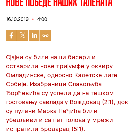
Нове победе наших талената
16.10.2019
4:00
Сјајни су били наши бисери и
остварили нове тријумфе у оквиру
Омладинске, односно Кадетске лиге
Србије. Изабраници Славољуба
Ђорђевића су успели да на тешком
гостовању савладају Вождовац (2:1), док
су пулени Марка Неђића били
убедљиви и са пет голова у мрежи
испратили Бродарац (5:1).