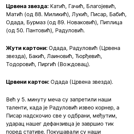
Црвена звезда:
Катић, Гачић, Благојевић,
Матић (од 88. Миликић), Лукић, Писар, Бабић,
Одада, Бурмаз (од 89. Новаковић), Пиплица
(од 50. Пантовић), Радуловић.
Жути картони:
Одада, Радуловић (Црвена
звезда), Бакић, Лаиновић, Ђорђевић,
Тодоровић, Пиргић (Вождовац).
Црвени картон:
Одада (Црвена звезда).
Већ у 5. минуту меча су запретили наши
таленти, када је Радуловић извео корнер, а
Писар надскочио све у одбрани, међутим,
ударац нашег дефанзивца је завршио тик
поред стативе. Покушавали су наши