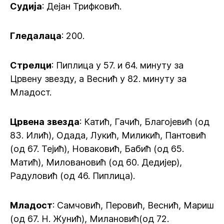
Судија
: Дејан Трифковић.
Гледалаца
: 200.
Стрелци
: Пиплица у 57. и 64. минуту за
Црвену звезду, а Веснић у 82. минуту за
Младост.
Црвена
звезда
: Катић, Гачић, Благојевић (од
83. Илић), Одада, Лукић, Миликић, Пантовић
(од 67. Тејић), Новаковић, Бабић (од 65.
Матић), Миловановић (од 60. Дедијер),
Радуловић (од 46. Пиплица).
Младост
: Самчовић, Перовић, Веснић, Мариш
(од 67. Н. Жунић), Милановић(од 72.