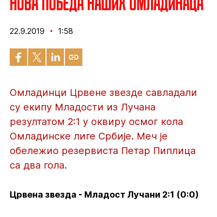
Нова победа наших омладинаца
22.9.2019
1:58
Омладинци Црвене звезде савладали
су екипу Младости из Лучана
резултатом 2:1 у оквиру осмог кола
Омладинске лиге Србије. Меч је
обележио резервиста Петар Пиплица
са два гола.
Црвена звезда - Младост Лучани 2:1 (0:0)