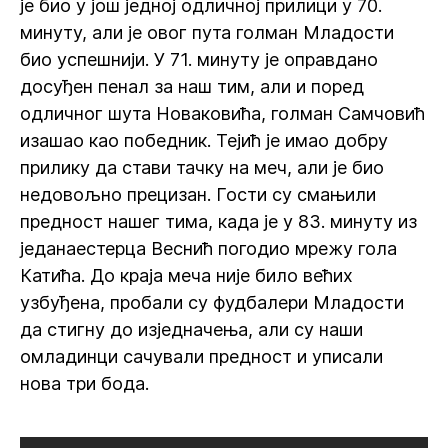
је био у још једној одличној прилици у 70.
минуту, али је овог пута голман Младости
био успешнији. У 71. минуту је оправдано
досуђен пенал за наш тим, али и поред
одличног шута Новаковића, голман Самчовић
изашао као победник. Тејић је имао добру
прилику да стави тачку на меч, али је био
недовољно прецизан. Гости су смањили
предност нашег тима, када је у 83. минуту из
једанаестерца Веснић погодио мрежу гола
Катића. До краја меча није било већих
узбуђена, пробали су фудбалери Младости
да стигну до изједначења, али су наши
омладинци сачували предност и уписали
нова три бода.