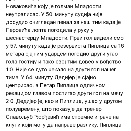
Новаковића коју је голман Младости
неутралисао. У 50. минуту судија није
досудио очигледан пенал за наш тим када је
Перовића лопта погодила у руку у
шеснастерцу Младости. Први гол видели смо
у 57. минуту када је резервиста Пиплица са 16
метара сјајним ударцем погодио други угао
гола гостију и тако свој тим довео у вођство
1:0. Није се дуго чекало на други гол нашег
тима. У 64. минуту Дедијер је сјајно
центрирао, а Петар Пиплица одличном
рекацијом главом постигао други гол на мечу
2:0. Дедијер је, као и Пиплица, ушао у другом
полувремену, што показује да тренер
Славољуб Ђорђевић има спремне играче на
клупи који могу да направе разлику. Пиплица