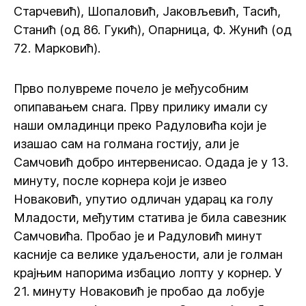
Старчевић), Шопаловић, Јаковљевић, Тасић,
Станић (од 86. Гукић), Опарница, Ф. Жунић (од
72. Марковић).
Прво полувреме почело је међусобним
опипавањем снага. Прву прилику имали су
наши омладинци преко Радуловића који је
изашао сам на голмана гостију, али је
Самчовић добро интервенисао. Одада је у 13.
минуту, после корнера који је извео
Новаковић, упутио одличан ударац ка голу
Младости, међутим статива је била савезник
Самчовића. Пробао је и Радуловић минут
касније са велике удаљености, али је голман
крајњим напорима избацио лопту у корнер. У
21. минуту Новаковић је пробао да лобује