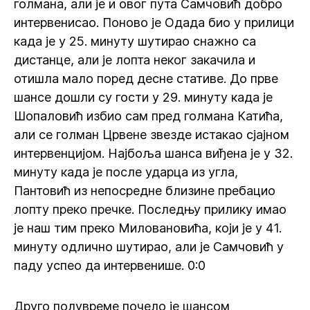
голмана, али је и овог пута Самчовић добро
интервенисао. Поново је Одада био у прилици
када је у 25. минуту шутирао снажно са
дистанце, али је лопта неког закачила и
отишла мало поред десне стативе. До прве
шансе дошли су гости у 29. минуту када је
Шопаловић избио сам пред голмана Катића,
али се голман Црвене звезде истакао сјајном
интервенцијом. Најбоља шанса виђена је у 32.
минуту када је после ударца из угла,
Пантовић из непосредне близине пребацио
лопту преко пречке. Последњу прилику имао
је наш тим преко Миловановића, који је у 41.
минуту одлично шутирао, али је Самчовић у
паду успео да интервенише. 0:0
Друго полувреме почело је шансом