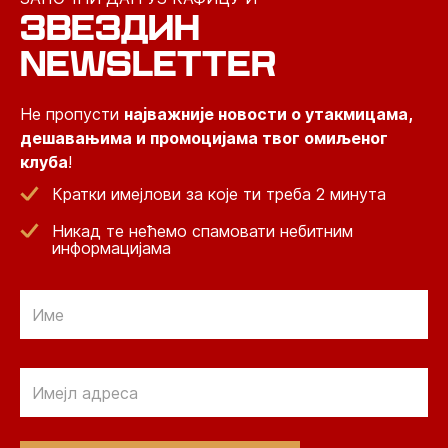
ЗВЕЗДИН
NEWSLETTER
Не пропусти
најважније новости о утакмицама,
дешавањима и промоцијама твог омиљеног
клуба
!
Кратки имејлови за које ти треба 2 минута
Никад те нећемо спамовати небитним
информацијама
Email
Email