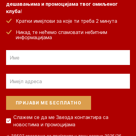
дешавањима и промоцијама твог омиљеног
клуба
!
Кратки имејлови за које ти треба 2 минута
Никад те нећемо спамовати небитним
информацијама
Email
Email
Слажем се да ме Звезда контактира са
новостима и промоцијама
⭐ 38502 звездаша се пријавило у току сезоне 2025/26