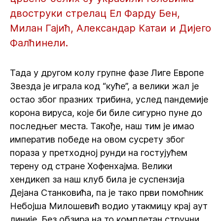
двоструки стрелац Ел Фарду Бен,
Милан Гајић, Александар Катаи и Дијего
Фалћинели.
Тада у другом колу групне фазе Лиге Европе
Звезда је играла код “куће”, а велики жал је
остао због празних трибина, услед пандемије
корона вируса, које би биле сигурно пуне до
последњег места. Такође, наш тим је имао
императив победе на овом сусрету због
пораза у претходној рунди на гостујућем
терену од стране Хофенхајма. Велики
хендикеп за наш клуб била је суспензија
Дејана Станковића, па је тако први помоћник
Небојша Милошевић водио утакмицу крај аут
линије. Без обзира на то комплетан стручни