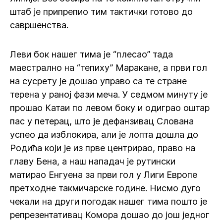
штаб је припрепио тим тактички готово до
савршенства.
Леви бок нашег тима је “плесао” тада
маестрално на “тепиху” Маракане, а први гол
на сусрету је дошао управо са те стране
терена у раној фази меча. У седмом минуту је
прошао Катаи по левом боку и одиграо оштар
пас у петерац, што је дефанзивац Слована
успео да изблокира, али је лопта дошла до
Родића који је из прве центрирао, право на
главу Бена, а наш нападач је рутински
матирао Енгуена за први гол у Лиги Европе
претходне такмичарске године. Нисмо дуго
чекали на други погодак нашег тима пошто је
репрезентативац Комора дошао до још једног