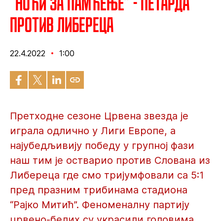
“Ноћи за памћење” - Петарда
против Либереца
22.4.2022
1:00
Претходне сезоне Црвена звезда је
играла одлично у Лиги Европе, а
најубедљивију победу у групној фази
наш тим је остварио против Слована из
Либереца где смо тријумфовали са 5:1
пред празним трибинама стадиона
“Рајко Митић”. Феноменалну партију
црвено-белих су украсили головима