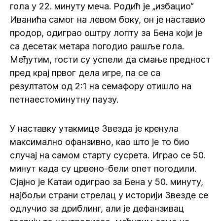
гола у 22. минуту меча. Родић је „избацио“
Иванића самог на левом боку, он је наставио
продор, одиграо оштру лопту за Бена који је
са десетак метара погодио рашље гола.
Међутим, гости су успели да смање предност
пред крај првог дела игре, па се са
резултатом од 2:1 на семафору отишло на
петнаестоминутну паузу.
У наставку утакмице Звезда је кренула
максимално офанзивно, као што је то био
случај на самом старту сусрета. Играо се 50.
минут када су црвено-бели опет погодили.
Сјајно је Катаи одиграо за Бена у 50. минуту,
најбољи страни стрелац у историји Звезде се
одлучио за дриблинг, али је дефанзивац