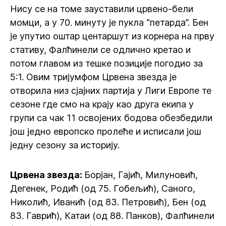
Нису се на томе зауставили црвено-бели
момци, а у 70. минуту је пукла “петарда”. Бен
је упутио оштар центаршут из корнера на прву
стативу, Фалћинели се одлично кретао и
потом главом из тешке позиције погодио за
5:1. Овим тријумфом Црвена звезда је
отворила низ сјајних партија у Лиги Европе те
сезоне где смо на крају као друга екипа у
групи са чак 11 освојених бодова обезбедили
још једно европско пролеће и исписали још
једну сезону за историју.
Црвена звезда:
Борјан, Гајић, Милуновић,
Дегенек, Родић (од 75. Гобељић), Саного,
Николић, Иванић (од 83. Петровић), Бен (од
83. Гаврић), Катаи (од 88. Панков), Фалћинели