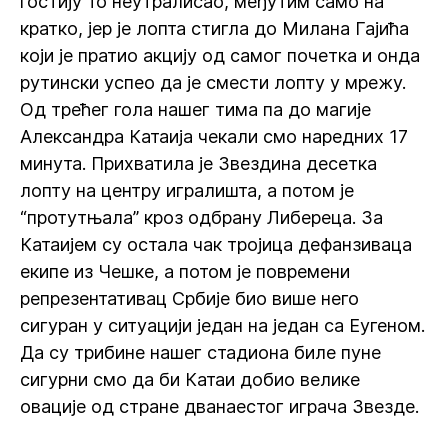
гостију то неутралисао, међутим само на
кратко, јер је лопта стигла до Милана Гајића
који је пратио акцију од самог почетка и онда
рутински успео да је смести лопту у мрежу.
Од трећег гола нашег тима па до магије
Александра Катаија чекали смо наредних 17
минута. Прихватила је Звездина десетка
лопту на центру игралишта, а потом је
“протутњала” кроз одбрану Либереца. За
Катаијем су остала чак тројица дефанзиваца
екипе из Чешке, а потом је повремени
репрезентативац Србије био више него
сигуран у ситуацији један на један са Еугеном.
Да су трибине нашег стадиона биле пуне
сигурни смо да би Катаи добио велике
овације од стране дванаестог играча Звезде.