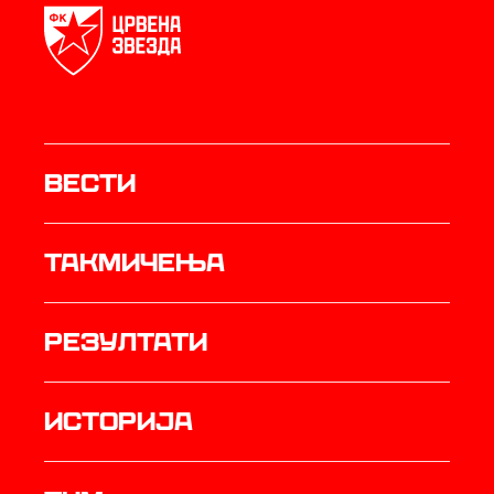
Вести
Такмичења
резултати
историја