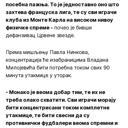
посебна пажња. То је једноставно оно што
захтева француска лига, те су сви играчи
клуба из Монте Карла на високом нивоу
физичке спреме -
почео је бивши
дефанзивац Црвене звезде.
Према мишљењу Павла Нинкова,
концентрација ће изабраницима Владана
Милојевића бити потребна током свих 90
минута утакмице у уторак.
- Монако је веома добар тим, те их не
треба олако схватити. Сви играчи морају
бити концентрисани током комплетне
утакмице, те бити свесни да су
противнички фудбалери веома спремни и