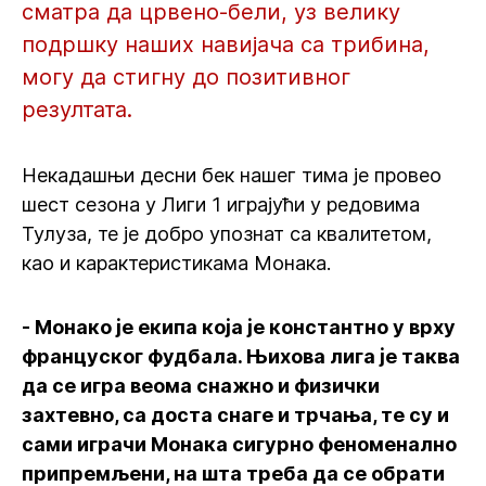
сматра да црвено-бели, уз велику
подршку наших навијача са трибина,
могу да стигну до позитивног
резултата.
Некадашњи десни бек нашег тима је провео
шест сезона у Лиги 1 играјући у редовима
Тулуза, те је добро упознат са квалитетом,
као и карактеристикама Монака.
- Монако је екипа која је константно у врху
француског фудбала. Њихова лига је таква
да се игра веома снажно и физички
захтевно, са доста снаге и трчања, те су и
сами играчи Монака сигурно феноменално
припремљени, на шта треба да се обрати