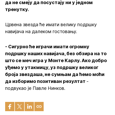
да не смеју да посустају ни у једном
тренутку.
Црвена звезда ће имати велику подршку
навијача на далеком гостовању.
- Сигурно ће играчи имати огромну
подршку наших навијача, без обзира на то
што се меч игра у Монте Карлу. Ако добро
уђемо у утакмицу, уз подршку великог
броја звездаша, не сумњам да ћемо моћи
да изборимо позитиван резултат
-
подвукао је Павле Нинков.