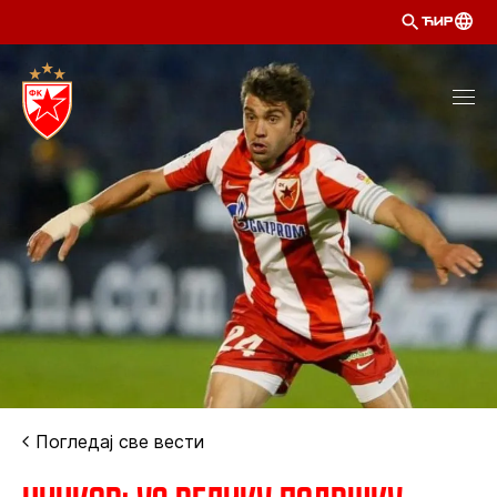
ЋИР
Погледај све вести