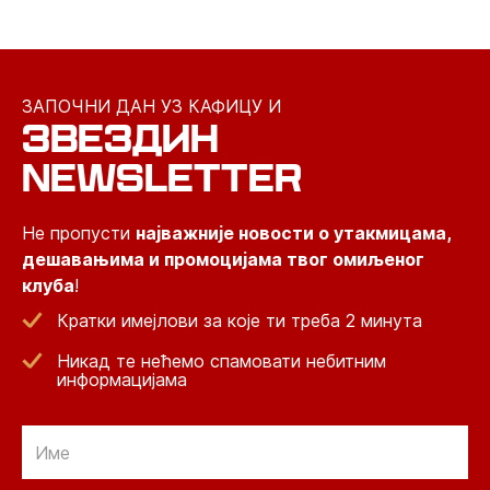
ЗАПОЧНИ ДАН УЗ КАФИЦУ И
ЗВЕЗДИН
NEWSLETTER
Не пропусти
најважније новости о утакмицама,
дешавањима и промоцијама твог омиљеног
клуба
!
Кратки имејлови за које ти треба 2 минута
Никад те нећемо спамовати небитним
информацијама
Email