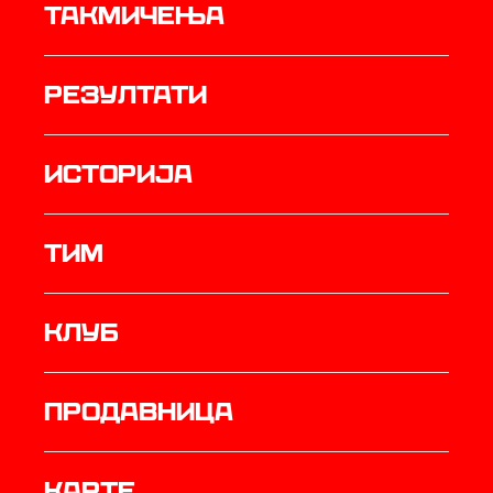
Такмичења
резултати
историја
ТИМ
Клуб
продавница
Карте