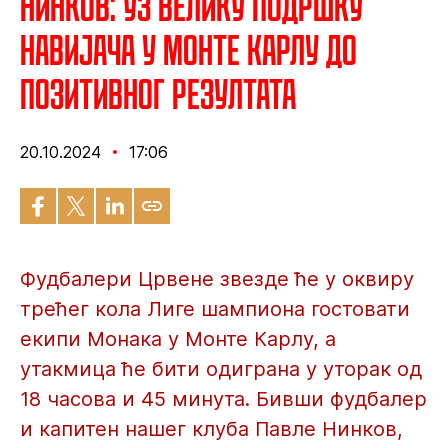
Нинков: Уз велику подршку
навијача у Монте Карлу до
позитивног резултата
20.10.2024
17:06
Фудбалери Црвене звезде ће у оквиру
трећег кола Лиге шампиона гостовати
екипи Монака у Монте Карлу, а
утакмица ће бити одиграна у уторак од
18 часова и 45 минута. Бивши фудбалер
и капитен нашег клуба Павле Нинков,