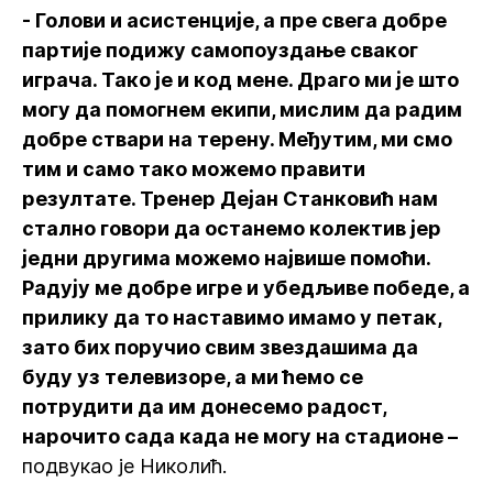
- Голови и асистенције, а пре свега добре
партије подижу самопоуздање сваког
играча. Тако је и код мене. Драго ми је што
могу да помогнем екипи, мислим да радим
добре ствари на терену. Међутим, ми смо
тим и само тако можемо правити
резултате. Тренер Дејан Станковић нам
стално говори да останемо колектив јер
једни другима можемо највише помоћи.
Радују ме добре игре и убедљиве победе, а
прилику да то наставимо имамо у петак,
зато бих поручио свим звездашима да
буду уз телевизоре, а ми ћемо се
потрудити да им донесемо радост,
нарочито сада када не могу на стадионе –
подвукао је Николић.