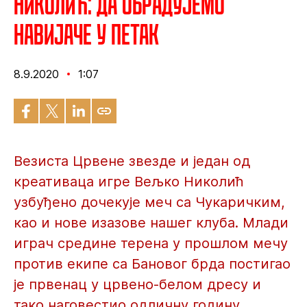
Николић: Да обрадујемо
навијаче у петак
8.9.2020
1:07
Везиста Црвене звезде и један од
креативаца игре Вељко Николић
узбуђено дочекује меч са Чукаричким,
као и нове изазове нашег клуба. Млади
играч средине терена у прошлом мечу
против екипе са Бановог брда постигао
је првенац у црвено-белом дресу и
тако наговестио одличну годину.