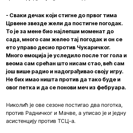
- Сваки дечак који стигне до првог тима
Црвене звезде жели да постигне погодак.
То је за мене био најлепши моменaт до
сада, много сам желео тај погодак и он се
ето управо десио против Чукаричког.
Много емоција је уследило после тог гола и
веома сам срећан што нисам стао, већ сам
још више радио и надограђивао своју игру.
Не бих имао ништа против да тако буде и
овог петка и да се понови меч из фебруара.
Николић је ове сезоне постигао два поготка,
против Радничког и Мачве, а уписао је и једну
асистенцију против ТСЦ-а.