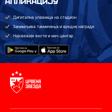
АПЛИКАЦИЈУ
Дигитална улазница на стадион
Занимљива такмичења и вредне награде
Најсвежије вести и меч центар