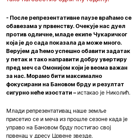
- После репрезентативне паузе враћамо се
обавезама у првенству. Очекује нас дуел
против одличне, младе екипе Чукаричког
која је до сада показала да може много.
Верујем да ћемо успешно обавити задатак
у петак и тако направити добру увертиру
пред меч са Омонијом који је веома важан
за нас. Морамо бити максимално
фокусирани на Бановом брду и резултат
сигурно неће изостати –
истакао је Николић.
Млади репрезентативац наше земље
присетио се и меча из прошле сезоне када је
управо на Бановом брду постигао свој
првенац у дресу Црвене звезде.