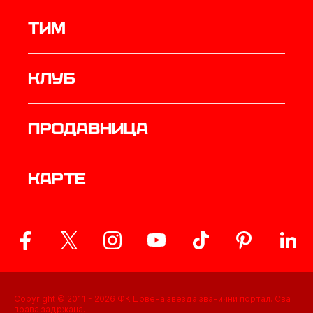
ТИМ
Клуб
продавница
Карте
Copyright © 2011 -
2026
ФК Црвена звезда званични портал. Сва
права задржана.