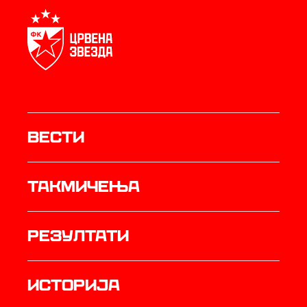
Вести
Такмичења
резултати
историја