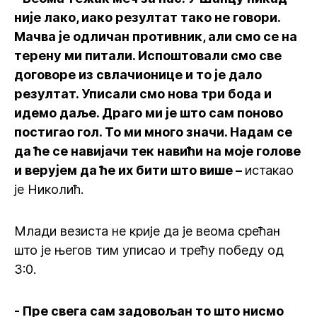
није лако, иако резултат тако не говори.
Мачва је одличан противник, али смо се на
терену ми питали. Испоштовали смо све
договоре из свлачионице и то је дало
резултат. Уписали смо нова три бода и
идемо даље. Драго ми је што сам поново
постигао гол. То ми много значи. Надам се
да ће се навијачи тек навићи на моје голове
и верујем да ће их бити што више –
истакао
је Николић.
Млади везиста не крије да је веома срећан
што је његов тим уписао и трећу победу од
3:0.
- Пре свега сам задовољан то што нисмо