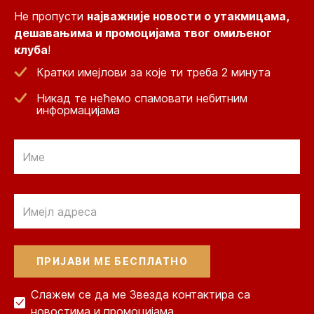
Не пропусти
најважније новости о утакмицама,
дешавањима и промоцијама твог омиљеног
клуба
!
Кратки имејлови за које ти треба 2 минута
Никад те нећемо спамовати небитним
информацијама
Email
Email
Слажем се да ме Звезда контактира са
новостима и промоцијама