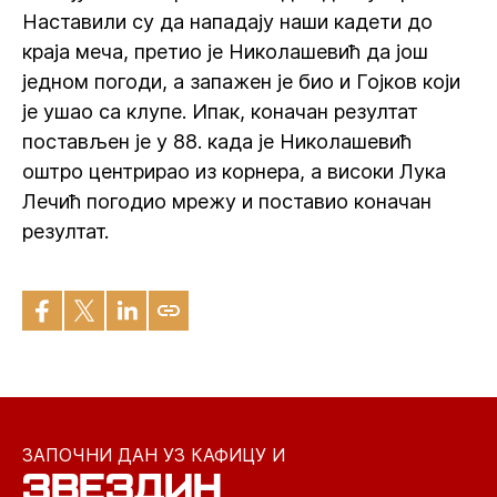
Наставили су да нападају наши кадети до
краја меча, претио је Николашевић да још
једном погоди, а запажен је био и Гојков који
је ушао са клупе. Ипак, коначан резултат
постављен је у 88. када је Николашевић
оштро центрирао из корнера, а високи Лука
Лечић погодио мрежу и поставио коначан
резултат.
ЗАПОЧНИ ДАН УЗ КАФИЦУ И
ЗВЕЗДИН