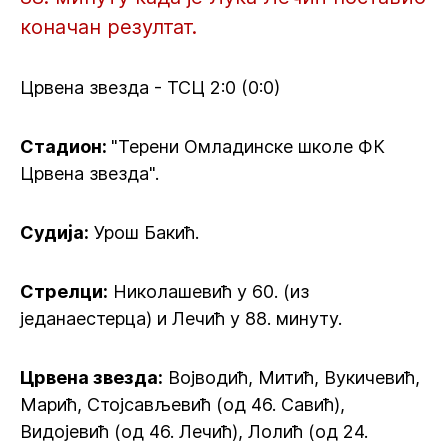
коначан резултат.
Црвена звезда - ТСЦ 2:0 (0:0)
Стадион:
"Терени Омладинске школе ФК
Црвена звезда".
Судија:
Урош Бакић.
Стрелци:
Николашевић у 60. (из
једанаестерца) и Лечић у 88. минуту.
Црвена звезда:
Војводић, Митић, Вукичевић,
Марић, Стојсављевић (од 46. Савић),
Видојевић (од 46. Лечић), Лолић (од 24.