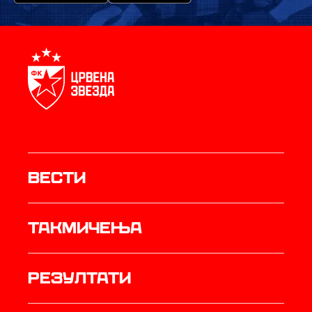
Вести
Такмичења
резултати