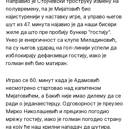
Направио је Стојчевски троструку измену на
полувремену, па је Мијатовић био
најистуренији у наставку игре, а управо његов
шут из 47. минута најавио је да наши бисери
желе да што пре пробију бункер “гостију“.
Унео је енергичност са клупе Миладиновић,
па су његов ударац на гол-линији успели да
изблокирају дефанзивци гостију, иако је
голман већ био матиран.
Играо се 60. минут када је Адамовић
несмотрено стартовао над капитеном
Мијатовићем, а Бакић није имао дилему да се
ради о једанаестерцу. Одговорност је преузео
Мирко Николашевић и прецизно погодио
мрежу гостију, иако је голман погодио страну
на коју ће наш крилни нападач да шутира.