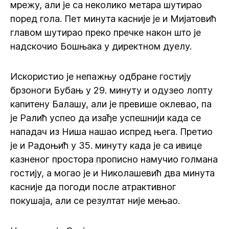
мрежу, али је са неколико метара шутирао
поред гола. Пет минута касније је и Мијатовић
главом шутирао преко пречке након што је
надскочио Бошњака у директном дуелу.
Искористио је непажњу одбране гостију
брзоноги Бубањ у 29. минуту и одузео лопту
капитену Балашу, али је превише оклевао, па
је Ралић успео да изађе успешнији када се
нападач из Ниша нашао испред њега. Претио
је и Радоњић у 35. минуту када је са ивице
казненог простора прописно намучио голмана
гостију, а могао је и Николашевић два минута
касније да погоди после атрактивног
покушаја, али се резултат није мењао.