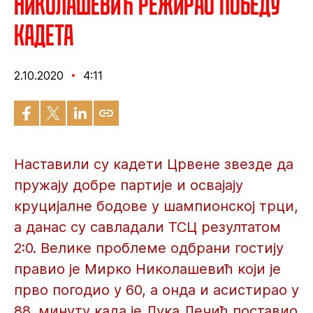
Николашевић режирао победу
кадета
2.10.2020
4:11
Наставили су кадети Црвене звезде да
пружају добре партије и освајају
круцијалне бодове у шампионској трци,
а данас су савладали ТСЦ резултатом
2:0. Велике проблеме одбрани гостију
правио је Мирко Николашевић који је
прво погодио у 60, а онда и асистирао у
88. минуту када је Лука Лечић поставио