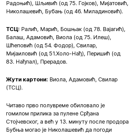
Радоњић), Шљивић (од 75. Гојков), Мијатовић,
Николашевић, Бубањ (од 46. Миладиновић).
ТСЦ:
Ралић, Марић, Бошњак (од 78. Вајагић),
Балаш, Адамовић, Виола (од 75. Илеш),
Шћеповић (од 54. Фодор), Свилар,
Мијаиловић (од 51.Холо-Нађ), Перишић (од
83. Нађпал), Прерадов.
Жути картони:
Виола, Адамовић, Свилар
(ТСЦ).
Читаво прво полувреме обиловало је
гомилом прилика за пулене Срђана
Стојчевског, а већ у 13. минуту после продора
Бубња могао је Николашевић да погоди