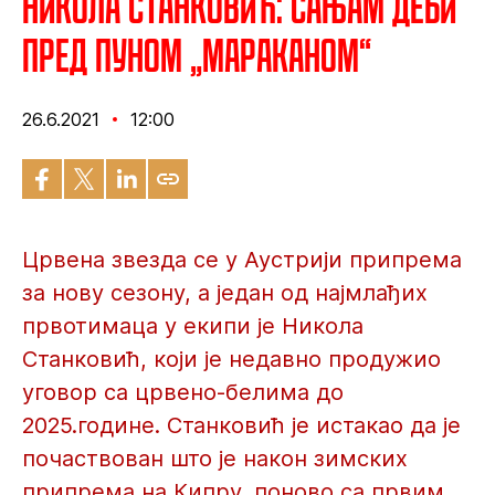
Никола Станковић: Сањам деби
пред пуном „Мараканом“
26.6.2021
12:00
Црвена звезда се у Аустрији припрема
за нову сезону, а један од најмлађих
првотимаца у екипи је Никола
Станковић, који је недавно продужио
уговор са црвено-белима до
2025.године. Станковић је истакао да је
почаствован што је након зимских
припрема на Кипру, поново са првим