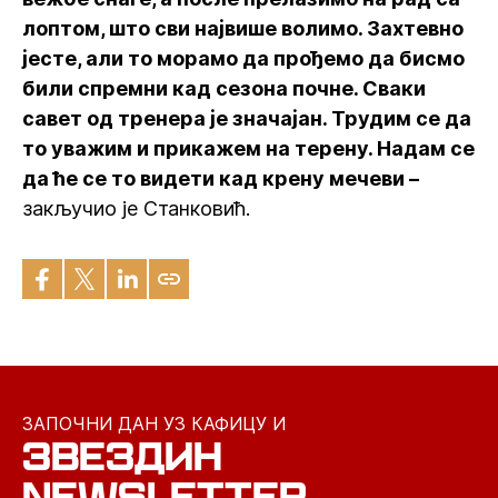
лоптом, што сви највише волимо. Захтевно
јесте, али то морамо да прођемо да бисмо
били спремни кад сезона почне. Сваки
савет од тренера је значајан. Трудим се да
то уважим и прикажем на терену. Надам се
да ће се то видети кад крену мечеви –
закључио је Станковић.
ЗАПОЧНИ ДАН УЗ КАФИЦУ И
ЗВЕЗДИН
NEWSLETTER