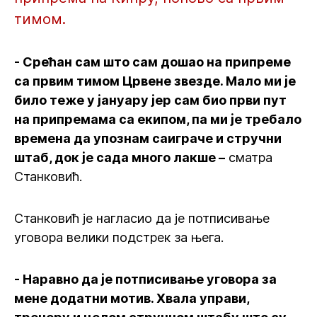
тимом.
- Срећан сам што сам дошао на припреме
са првим тимом Црвене звезде. Мало ми је
било теже у јануару јер сам био први пут
на припремама са екипом, па ми је требало
времена да упознам саиграче и стручни
штаб, док је сада много лакше –
сматра
Станковић.
Станковић је нагласио да је потписивање
уговора велики подстрек за њега.
- Наравно да је потписивање уговора за
мене додатни мотив. Хвала управи,