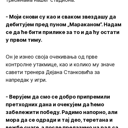
- Моји снови су као и сваком звездашу да
дебитујем пред пуном „Мараканом“. Надам
се да ће бити прилике за то и да ћу остати
у првом тиму.
Он је изнео своја очекивања од прве
контролне утакмице, као и колико му значе
савети тренера Дејана Станковића за
напредак у игри.
- Верујем да смо се добро припремили
претходних дана и очекујем да ћемо
забележити победу. Радимо напорно, али
мора да се одради и тај део, теретана и
вежбе снаге, а после прелазимо на рад са