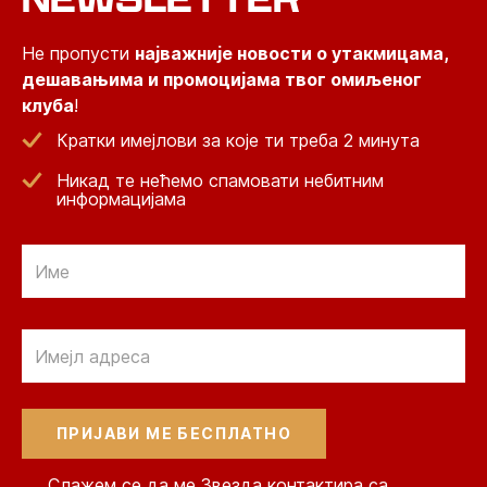
Не пропусти
најважније новости о утакмицама,
дешавањима и промоцијама твог омиљеног
клуба
!
Кратки имејлови за које ти треба 2 минута
Никад те нећемо спамовати небитним
информацијама
Email
Email
Слажем се да ме Звезда контактира са