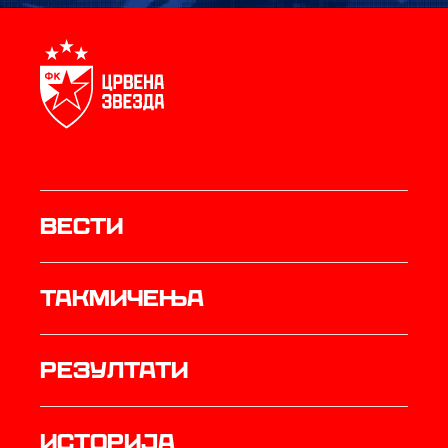
Вести
Такмичења
резултати
историја