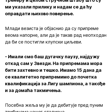
тренеру и целом стручном штабу што су
ми указали прилику и надам се да ћу
оправдати њихово поверење.
Млади везиста је објаснио да су припреме
веома напорне, али да је такав рад неопходан
да би се постигли клупски циљеви.
- Имали смо баш дугачку паузу, најдужу
откад сам у Звезди. На припремама мора
бити захтевно и тешко. Имамо 15 дана да
се квалитетно припремимо до почетка
квалификација за Лигу шампиона, а такође
и за домаћа такмичења.
Посебна жеља му је да дебитује пред пуним
трибинама нашег стадиона.