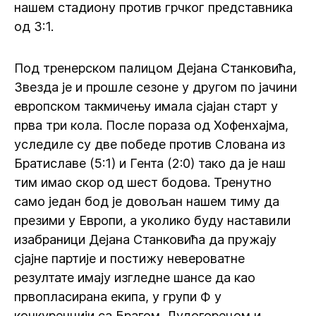
нашем стадиону против грчког представника
од 3:1.
Под тренерском палицом Дејана Станковића,
Звезда је и прошле сезоне у другом по јачини
европском такмичењу имала сјајан старт у
прва три кола. После пораза од Хофенхајма,
уследиле су две победе против Слована из
Братиславе (5:1) и Гента (2:0) тако да је наш
тим имао скор од шест бодова. Тренутно
само један бод је довољан нашем тиму да
презими у Европи, а уколико буду наставили
изабраници Дејана Станковића да пружају
сјајне партије и постижу невероватне
резултате имају изгледне шансе да као
првопласирана екипа, у групи Ф у
конкуренцији са Брагом, Лудогорецом и