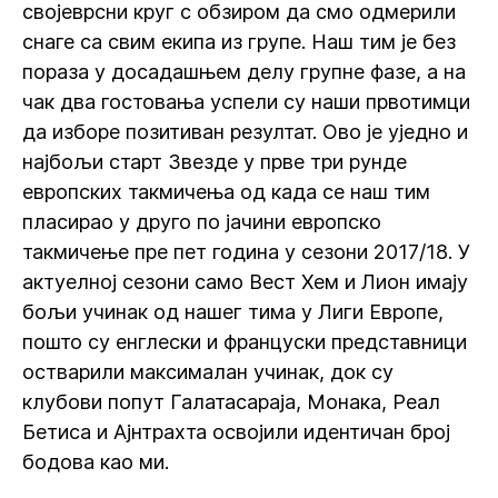
својеврсни круг с обзиром да смо одмерили
снаге са свим екипа из групе. Наш тим је без
пораза у досадашњем делу групне фазе, а на
чак два гостовања успели су наши првотимци
да изборе позитиван резултат. Ово је уједно и
најбољи старт Звезде у прве три рунде
европских такмичења од када се наш тим
пласирао у друго по јачини европско
такмичење пре пет година у сезони 2017/18. У
актуелној сезони само Вест Хем и Лион имају
бољи учинак од нашег тима у Лиги Европе,
пошто су енглески и француски представници
остварили максималан учинак, док су
клубови попут Галатасараја, Монака, Реал
Бетиса и Ајнтрахта освојили идентичан број
бодова као ми.