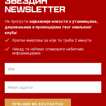
ЗВЕЗДИН
NEWSLETTER
Не пропусти
најважније новости о утакмицама,
дешавањима и промоцијама твог омиљеног
клуба
!
Кратки имејлови за које ти треба 2 минута
Никад те нећемо спамовати небитним
информацијама
Email
Email