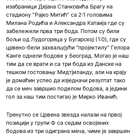
изабраници Дејана Станковића Брагу на
стадиону "Рајко Митић" са 2:1 головима
Милана Родића и Александра Катаија где су
забележели прва три бода. Потом су били
бољи од Лудогореца у Бугарској (1:0), где су
црвено-бели захваљујући "пројектилу" Гелора
Канге однели бодове у Београд. Могао је наш
тим да се врати и са три бода из Данске на
тешком гостовању Мидтјиланду, али на крају
је домаћин успео да изједначи резултат тако
да се меч завршио поделом бодова, а једини
гол за наш тим постигао је Мирко Иванић.
Тренутно се Црвена звезда налази на првој
позицији у групи Ф са седам освојених
бодова из три одиграна меча, чиме је завршен