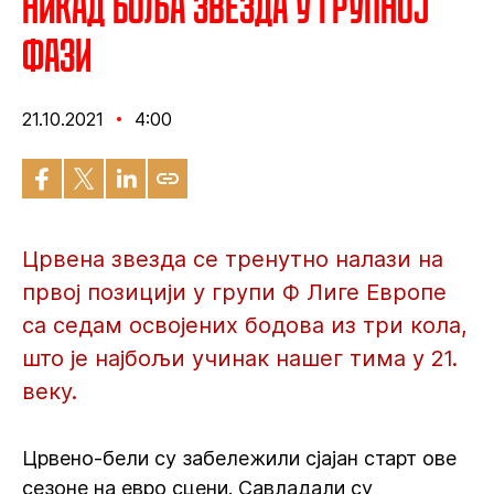
Никад боља Звезда у групној
фази
21.10.2021
4:00
Црвена звезда се тренутно налази на
првој позицији у групи Ф Лиге Европе
са седам освојених бодова из три кола,
што је најбољи учинак нашег тима у 21.
веку.
Црвено-бели су забележили сјајан старт ове
сезоне на евро сцени. Савладали су