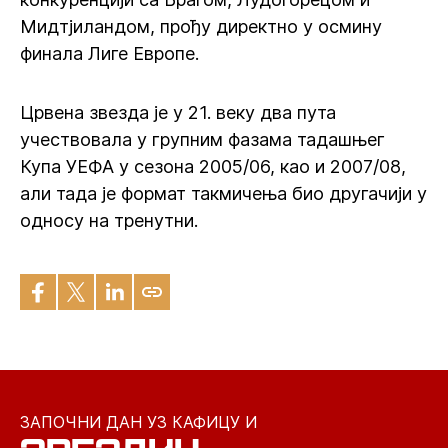
Мидтјиландом, прођу директно у осмину
финала Лиге Европе.
Црвена звезда је у 21. веку два пута
учествовала у групним фазама тадашњег
Купа УЕФА у сезона 2005/06, као и 2007/08,
али тада је формат такмичења био другачији у
односу на тренутни.
ЗАПОЧНИ ДАН УЗ КАФИЦУ И