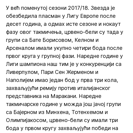
У већ поменутој сезони 2017/18. Звезда је
обезбедила пласман у Лигу Европе после
десет година, а одмах исте сезоне и нокаут
фазу овог такмичења, црвено-бели су тада у
групи са Бате Борисовом, Келном и
Арсеналом имали укупно четири бода после
првог круга у групној фази. Наредне године у
Лиги шампиона наш тим је у конкуренцији са
Ливерпулом, Пари Сен Жерменом и
Наполијем имао један бод у прва три кола,
захваљујући ремију против италијанског
представника на Маракани. Наредне
такмичарске године у можда још јачој групи
са Бајерном из Минхена, Тотенхемом и
Олимпијакосом, црвено-бели су имали три
бода у првом кругу захваљујући победи на