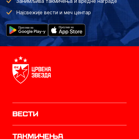
Занимљива такмичења и вредне награде
Најсвежије вести и меч центар
Вести
Такмичења