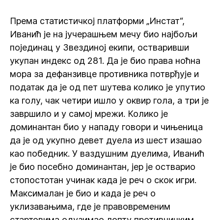
Према статистичкој платформи „Инстат“,
Иванић је на јучерашњем мечу био најбољи
појединац у Звездиној екипи, остваривши
укупан индекс од 281. Да је био права ноћна
мора за дефанзивце противника потврђује и
податак да је од пет шутева колико је упутио
ка голу, чак четири ишло у оквир гола, а три је
завршило и у самој мрежи. Колико је
доминантан био у нападу говори и чињеница
да је од укупно девет дуела из шест изашао
као победник. У ваздушним дуелима, Иванић
је био посебно доминантан, јер је остварио
стопостотан учинак када је реч о скок игри.
Максималан је био и када је реч о
уклизавањима, где је правовременим
стартовима одузимао лопту противничким