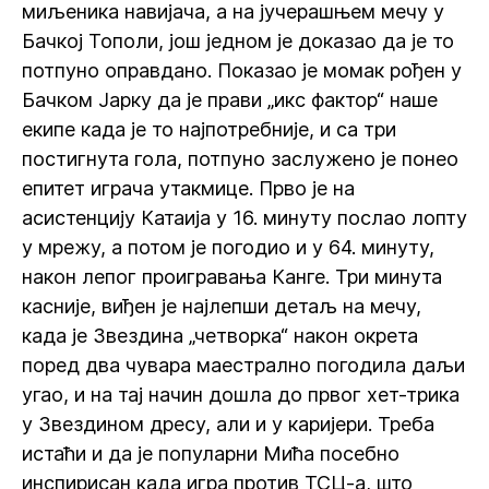
миљеника навијача, а на јучерашњем мечу у
Бачкој Тополи, још једном је доказао да је то
потпуно оправдано. Показао је момак рођен у
Бачком Јарку да је прави „икс фактор“ наше
екипе када је то најпотребније, и са три
постигнута гола, потпуно заслужено је понео
епитет играча утакмице. Прво је на
асистенцију Катаија у 16. минуту послао лопту
у мрежу, а потом је погодио и у 64. минуту,
након лепог проигравања Канге. Три минута
касније, виђен је најлепши детаљ на мечу,
када је Звездина „четворка“ након окрета
поред два чувара маестрално погодила даљи
угао, и на тај начин дошла до првог хет-трика
у Звездином дресу, али и у каријери. Треба
истаћи и да је популарни Мића посебно
инспирисан када игра против ТСЦ-а, што