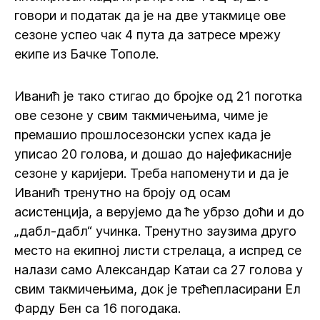
говори и податак да је на две утакмице ове
сезоне успео чак 4 пута да затресе мрежу
екипе из Бачке Тополе.
Иванић је тако стигао до бројке од 21 поготка
ове сезоне у свим такмичењима, чиме је
премашио прошлосезонски успех када је
уписао 20 голова, и дошао до најефикасније
сезоне у каријери. Треба напоменути и да је
Иванић тренутно на броју од осам
асистенција, а верујемо да ће убрзо доћи и до
„дабл-дабл“ учинка. Тренутно заузима друго
место на екипној листи стрелаца, а испред се
налази само Александар Катаи са 27 голова у
свим такмичењима, док је трећепласирани Ел
Фарду Бен са 16 погодака.