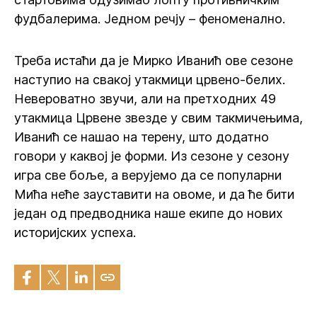
фудбалерима. Једном речју – феноменално.
Треба истаћи да је Мирко Иванић ове сезоне
наступио на свакој утакмици црвено-белих.
Невероватно звучи, али на претходних 49
утакмица Црвене звезде у свим такмичењима,
Иванић се нашао на терену, што додатно
говори у каквој је форми. Из сезоне у сезону
игра све боље, а верујемо да се популарни
Мића неће зауставити на овоме, и да ће бити
један од предводника наше екипе до нових
историјских успеха.