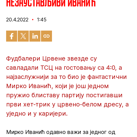
Незаустављиви Иванић
20.4.2022
1:45
Фудбалери Црвене звезде су
савладали ТСЦ на гостовању са 4:0, а
најзаслужнији за то био је фантастични
Мирко Иванић, који је још једном
пружио блиставу партију постигавши
први хет-трик у црвено-белом дресу, а
уједно и у каријери.
Мирко Иванић одавно важи за једног од