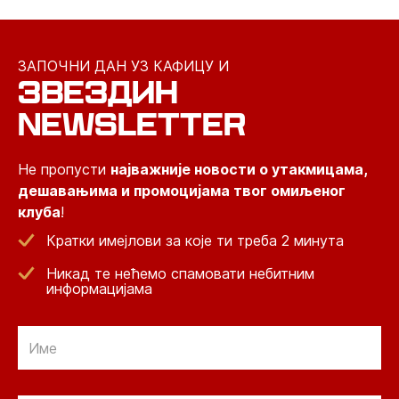
ЗАПОЧНИ ДАН УЗ КАФИЦУ И
ЗВЕЗДИН
NEWSLETTER
Не пропусти
најважније новости о утакмицама,
дешавањима и промоцијама твог омиљеног
клуба
!
Кратки имејлови за које ти треба 2 минута
Никад те нећемо спамовати небитним
информацијама
Email