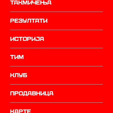
Такмичења
резултати
историја
ТИМ
Клуб
продавница
Карте