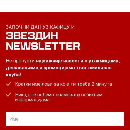
ЗАПОЧНИ ДАН УЗ КАФИЦУ И
ЗВЕЗДИН
NEWSLETTER
Не пропусти
најважније новости о утакмицама,
дешавањима и промоцијама твог омиљеног
клуба
!
Кратки имејлови за које ти треба 2 минута
Никад те нећемо спамовати небитним
информацијама
Email