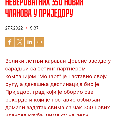
Невероватних 350 нових
чланова у Приједору
27.7.2022
9:37
Велики летњи караван Црвене звезде у
сарадњи са бетинг партнером
компанијом "Моцарт" је наставио своју
руту, а данашња дестинација био је
Приједор, град који је оборио све
рекорде и који је поставио озбиљан
домаћи задатак свима са чак 350 нових
чланова клуба, чиме су на делу