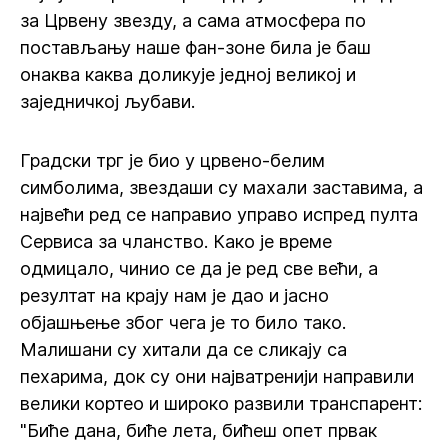
за Црвену звезду, а сама атмосфера по
постављању наше фан-зоне била је баш
онаква каква доликује једној великој и
заједничкој љубави.
Градски трг је био у црвено-белим
симболима, звездаши су махали заставима, а
највећи ред се направио управо испред пулта
Сервиса за чланство. Како је време
одмицало, чинио се да је ред све већи, а
резултат на крају нам је дао и јасно
објашњење због чега је то било тако.
Малишани су хитали да се сликају са
пехарима, док су они најватренији направили
велики кортео и широко развили транспарент:
"Биће дана, биће лета, бићеш опет првак