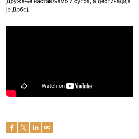
Дружење настављамо и сутра, а дестинација
је Добој.