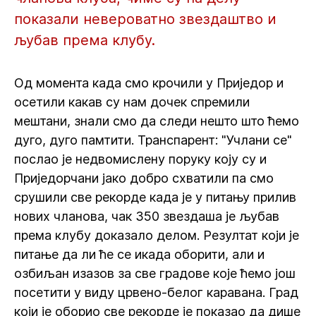
показали невероватно звездаштво и
љубав према клубу.
Од момента када смо крочили у Приједор и
осетили какав су нам дочек спремили
мештани, знали смо да следи нешто што ћемо
дуго, дуго памтити. Транспарент: "Учлани се"
послао је недвомислену поруку коју су и
Приједорчани јако добро схватили па смо
срушили све рекорде када је у питању прилив
нових чланова, чак 350 звездаша је љубав
према клубу доказало делом. Резултат који је
питање да ли ће се икада оборити, али и
озбиљан изазов за све градове које ћемо још
посетити у виду црвено-белог каравана. Град
који је оборио све рекорде је показао да дише