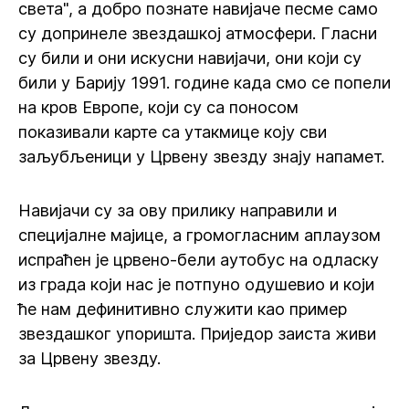
света", а добро познате навијаче песме само
су допринеле звездашкој атмосфери. Гласни
су били и они искусни навијачи, они који су
били у Барију 1991. године када смо се попели
на кров Европе, који су са поносом
показивали карте са утакмице коју сви
заљубљеници у Црвену звезду знају напамет.
Навијачи су за ову прилику направили и
специјалне мајице, а громогласним аплаузом
испраћен је црвено-бели аутобус на одласку
из града који нас је потпуно одушевио и који
ће нам дефинитивно служити као пример
звездашког упоришта. Приједор заиста живи
за Црвену звезду.