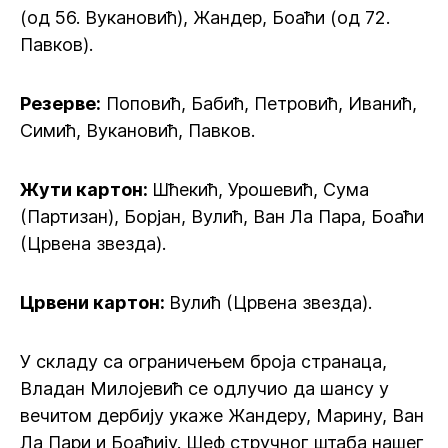
(од 56. Вукановић), Жандер, Боаћи (од 72.
Павков).
Резерве:
Поповић, Бабић, Петровић, Иванић,
Симић, Вукановић, Павков.
Жути картон:
Шћекић, Урошевић, Сума
(Партизан), Борјан, Вулић, Ван Ла Пара, Боаћи
(Црвена звезда).
Црвени картон:
Вулић (Црвена звезда).
У складу са ограничењем броја странаца,
Владан Милојевић се одлучио да шансу у
вечитом дербију укаже Жандеру, Марину, Ван
Ла Пари и Боаћију. Шеф стручног штаба нашег