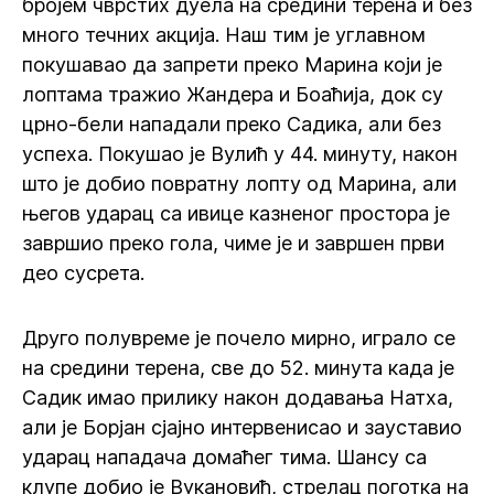
бројем чврстих дуела на средини терена и без
много течних акција. Наш тим је углавном
покушавао да запрети преко Марина који је
лоптама тражио Жандера и Боаћија, док су
црно-бели нападали преко Садика, али без
успеха. Покушао је Вулић у 44. минуту, након
што је добио повратну лопту од Марина, али
његов ударац са ивице казненог простора је
завршио преко гола, чиме је и завршен први
део сусрета.
Друго полувреме је почело мирно, играло се
на средини терена, све до 52. минута када је
Садик имао прилику након додавања Натха,
али је Борјан сјајно интервенисао и зауставио
ударац нападача домаћег тима. Шансу са
клупе добио је Вукановић, стрелац поготка на