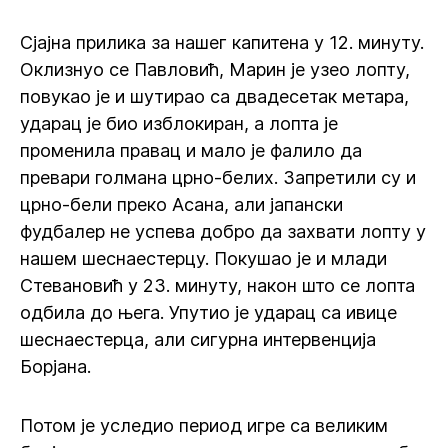
Сјајна прилика за нашег капитена у 12. минуту.
Оклизнуо се Павловић, Марин је узео лопту,
повукао је и шутирао са двадесетак метара,
ударац је био изблокиран, а лопта је
променила правац и мало је фалило да
превари голмана црно-белих. Запретили су и
црно-бели преко Асана, али јапански
фудбалер не успева добро да захвати лопту у
нашем шеснаестерцу. Покушао је и млади
Стевановић у 23. минуту, након што се лопта
одбила до њега. Упутио је ударац са ивице
шеснаестерца, али сигурна интервенција
Борјана.
Потом је уследио период игре са великим