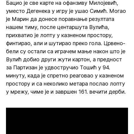
Бацио је све карте на офанзиву Милојевић,
уместо Дегенека у игру је ушао Симић. Могао
је Марин да донесе поравнање резултата
нашем тиму, после центаршута Вулића,
прихватио је лопту у казненом простору,
финтирао, али и шутирао преко гола. Црвено-
бели су остали са играчем мање након што је
Вулић добио други жути картон, а предност
за Партизан је удвостручио Тошић у 94.
минуту, када је спретно реаговао у казненом
простору и са неколико метара послао лопту
у мрежу, чиме је и завршен 161. вечити дерби.