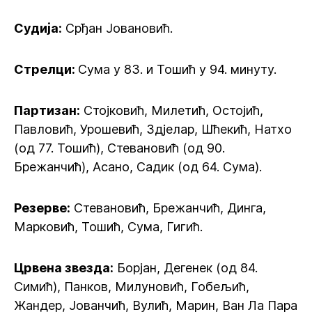
Судија:
Срђан Јовановић.
Стрелци:
Сума у 83. и Тошић у 94. минуту.
Партизан:
Стојковић, Милетић, Остојић,
Павловић, Урошевић, Здјелар, Шћекић, Натхо
(од 77. Тошић), Стевановић (од 90.
Брежанчић), Асано, Садик (од 64. Сума).
Резерве:
Стевановић, Брежанчић, Динга,
Марковић, Тошић, Сума, Гигић.
Црвена звезда:
Борјан, Дегенек (од 84.
Симић), Панков, Милуновић, Гобељић,
Жандер, Јованчић, Вулић, Марин, Ван Ла Пара