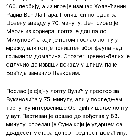
160. дербију, а из игре је изашао Холанђанин
Раџив Ван Ла Пара. Поништен погодак за
Црвену звезду у 70. минуту. Центрирао је
Марин из корнера, лопта је дошла до
Милуновића који је ногом послао лопту у
мрежу, али гол је поништен због фаула над
голманом домаћина. Стратег црвено-белих је
одлучио да изврши рокаду у шпицу, па је
Боаћија заменио Павковим.
Послао је сјајну лопту Вулић у простор за
Вукановића у 75. минуту, али у последњем
тренутку интервенише Остојић и шаље лопту
у аут. Партизан је дошао до вођства у 83.
минуту, стрелац је Сума који је ударцем са
двадесет метара донео предност домаћину.