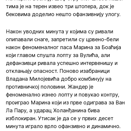
тима је на терен извео три штопера, док је
бековима доделио нешто офанзивнију улогу.
Након уводних минута у којима су ривали
опипавали снаге, запретили су црвено-бели
након феноменалног паса Марина за Боаћија
који главом спушта лопту за Вулића, али
дефанзивци ривала успешно интервенишу и
отклањају опасност. Поново изабраници
Владана Милојевића добро комбинују на
противничкој половини. Жандер је
феноменално изнео лопту и повукао контру,
проиграо Марина који из прве одиграва за Ван
Ла Пару, а ударац Холанђанина бива
изблокиран. Утисак је да се у првих десет
минута играло врло офанзивно и динамично.