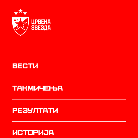
Вести
Такмичења
резултати
историја