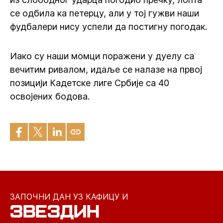
се одбила ка петерцу, али у тој гужви наши
фудбалери нису успели да постигну погодак.
Иако су наши момци поражени у дуелу са
вечитим ривалом, идаље се налазе на првој
позицији Кадетске лиге Србије са 40
освојених бодова.
ЗАПОЧНИ ДАН УЗ КАФИЦУ И
ЗВЕЗДИН