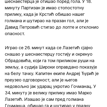
шеснаестерца је отишао поред гола. У 18.
минуту Партизан је имао стопостотну
прилику, када је Крстић обишао нашег
голмана и шутирао на празан гол, али је
Давид Петровић стигао до лопте и отклонио
опасност.
Играо се 26. минут када се Лазетић сјајно
снашао у шеснаестерцу гостију и окренуо
Обрадовића, који га том приликом руши на
земљу, а судија Широки оправдано показује
на белу тачку. Капитен екипе Андреј Ђурић је
преузео одговорност, али је његов
недовољно јак ударац укротио Гочманац. У
34. минуту је велику прилику имао Марко
Лазетић. Изашао је сам пред голмана
Гочманца, обишао га и шутирао у празну