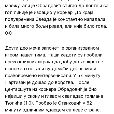
мрежу, али је Обрадовић стигао до лопте и са
гол линије је избацио у корнер. До краја
полувремена Звезда је константно нападала
и била много бољи ривал, али није било гола.
0:0
Други део меча започет је организованом
игром нашег тима. Наши кадети су пробали
преко крилних играча да дођу до конкретне
шансе за гол, али су домаћи дефанзивци
правовремено интервенисали. У 57. минуту
Партизан је дошао до вођства. После
центаршута из корнера Обрадовић је био
највиши у скоку и главом савладао голмана
Ћопића (1:0). Пробао је Станковић у 62
минуту одличним ударцем са леве стране,