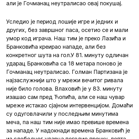
али је Гочманац неутралисао овај покушај.
Уследио је период лошије игре и једних и
других, без завршног паса, осетио се и мали
умор код играча. Наш тим је преко Лазића и
Бранковића креирао нападе, али без
конкретног шута на гол.У 81. минуту одличан
ударац Бранковића са 18 метара поново је
Гочманац неутралисао. Голман Партизана је
најзаслужнији што у мрежи вечитог ривала
није било голова. Влаховић је у 83. минуту
изашао сам пред Ћопића, али се наш чувар
мреже истакао сјајном интервенцијом. Домаћи
су одуговлачили у последњим минутима
меча, па наш тим није имао превише времена
за нападе. У надокнади времена Бранковић је
из слободног ударца погодио пречку, лопта