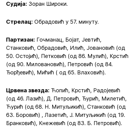
Судија:
Зоран Широки.
Стрелац:
Обрадовић у 57. минуту.
Партизан:
Гочманац, Бојат, Јевтић,
Станковић, Обрадовић, Илић, Јовановић (од
50. Остојић), Петковић (од 86. Мулић), Крстић
(од 90. Миловановић), Петровић (од 84.
Ђорђевић), Мићић ( од 65. Влаховић).
Црвена звезда:
Ћопић, Крстић, Радојевић
(од 46. Лазић), Д. Петровић, Ђурић, Милетић,
Ћурић (од 68. Н. Митуљикић), Станковић (од
63. Боровић) , Лазетић, Ј. Митуљикић (од 19.
Бранковић), Кнежевић (од 83. Б. Петровић).