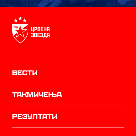
Вести
Такмичења
резултати