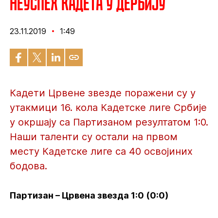
Неуспех кадета у дербију
23.11.2019
1:49
Кадети Црвене звезде поражени су у
утакмици 16. кола Кадетске лиге Србије
у окршају са Партизаном резултатом 1:0.
Наши таленти су остали на првом
месту Кадетске лиге са 40 освојиних
бодова.
Партизан – Црвена звезда 1:0 (0:0)