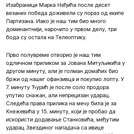
Изабраници Марка Неђића после десет
везаних победа доживели су пораз од екипе
Партизана. Иако је наш тим био много
доминантнији, нарочито у првом делу, три
бода су остала на Телеоптику.
Прво полувреме отворио је наш тим
одличном приликом за Јована Митуљикића у
другом минуту, али је голман домаћих био
бржи од нашег офанзивца и покупио лопту. У
7. минуту Ћурић је после соло продора
упутио снажан, али непрецизан ударац.
Следећа права прилика на мечу била је за
Кнежевића у 15. минуту, који је пробао да
искористи додавање Станковића, међутим
ударац Звездиног нападача са ивице