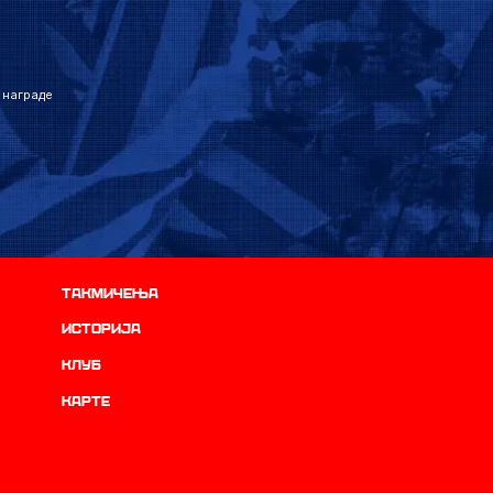
 награде
Такмичења
историја
Клуб
Карте