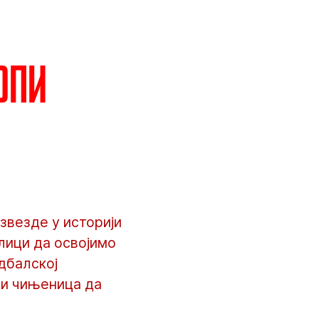
опи
звезде у историји
илици да освојимо
удбалској
ри чињеница да