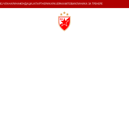
ЗЕЈ
ЧЛАНАРИНА
ФОНДАЦИЈА
ПАРТНЕРИ
КАРИЈЕРА
КАМПОВИ
КЛИНИКА ЗА ТРЕНЕРЕ
ТИ
ИСТОРИЈА
Т