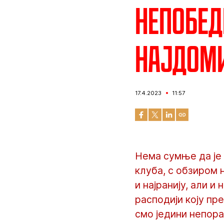
Непобед
најдоми
17.4.2023
11:57
Нема сумње да је 
клуба, с обзиром 
и најранију, али 
расподији коју пр
смо једини непора