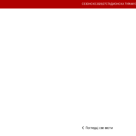
СЕЗОНСКЕ 2026/27
СТАДИОНСКА ТУРА
МУ
ВЕСТИ
ТАКМИЧЕЊА
РЕЗУЛТА
Погледај све вести