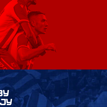
ВУ
ЈУ