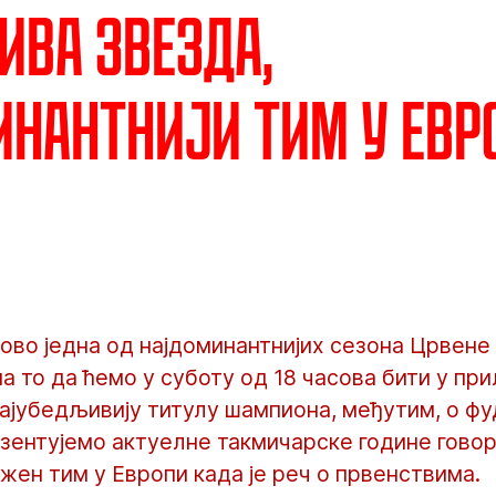
ива Звезда,
нантнији тим у Евр
ово једна од најдоминантнијих сезона Црвене 
на то да ћемо у суботу од 18 часова бити у пр
и најубедљивију титулу шампиона, међутим, о ф
езентујемо актуелне такмичарске године гово
жен тим у Европи када је реч о првенствима.