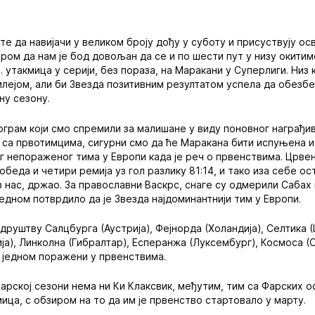
 да навијачи у великом броју дођу у суботу и присуствују осва
иром да нам је бод довољан да се и по шести пут у низу окит
0. утакмица у серији, без пораза, на Маракани у Суперлиги. Низ 
лејом, али би Звезда позитивним резултатом успела да обезбед
ну сезону.
програм који смо спремили за малишане у виду поновног награђи
са првотимцима, сигурни смо да ће Маракана бити испуњена и
ог непораженог тима у Европи када је реч о првенствима. Црвен
беда и четири ремија уз гол разлику 81:14, и тако иза себе о
уз нас, држао. За православни Васкрс, снаге су одмерили Сабах и
 једном потврдило да је Звезда најдоминантнији тим у Европи.
друштву Салцбурга (Аустрија), Фејнорда (Холандија), Селтика 
ија), Линколна (Гибралтар), Есперанжа (Луксембург), Космоса 
по једном поражени у првенствима.
чарској сезони нема ни Ки Клаксвик, међутим, тим са Фарских о
ица, с обзиром на то да им је првенство стартовало у марту.