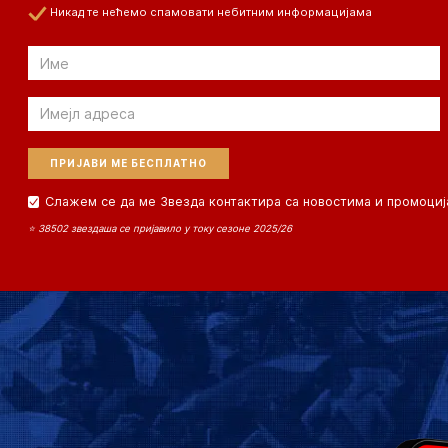
Никад те нећемо спамовати небитним информацијама
Email
Email
Слажем се да ме Звезда контактира са новостима и промоциј
⭐ 38502 звездаша се пријавило у току сезоне 2025/26