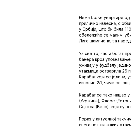
Нема боље увертире од те
прилично извесна, с обз
у Србији, што би била 11
обележиће се малим јуби
Лиге шампиона, за наред
Уз све то, као и богат 
банера кроз упознавање 
уживају у фудбалу једин
утакмица остварила 26 по
Карабаг који се једини, 
износио 2:1, чиме се још
Карабаг се тако нашао у 
(Украјина), Флоре (Естон
Сејнтса (Велс), који су 
Пораз у актуелној такми
свега пет лигашких утакм