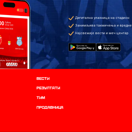
Дигитална улазница на стадион
Занимљива такмичења и вредне
Најсвежије вести и меч центар
Вести
резултати
ТИМ
продавница