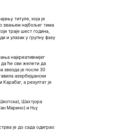
јању титуле, која је
имо звањем најбољег тима
који траје шест година,
и и улазак у групну фазу
вања најкреативнијег
 да ће сви желети да
а звезда је после 30
ставила азербејџански
 Карабаг, а резултат је
(Шкотска), Шахтјора
(Сан Марино) и Њу
стрва је до сада одиграо