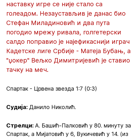
наставку игре се није стало са
голеадом. Незаустављив је данас био
Стефан Миладиновић и два пута
погодио мрежу ривала, голгетерски
салдо поправио је најефикаснији играч
Кадетске лиге Србије - Матеја Бубањ, а
"џокер" Вељко Димитријевић је ставио
тачку на меч.
Спартак - Црвена звезда 1:7 (0:3)
Судија:
Данило Николић.
Стрелци:
А. Башић-Палковић у 80. минуту за
Спартак, а Мијатовић у 6, Вукичевић у 14. (из