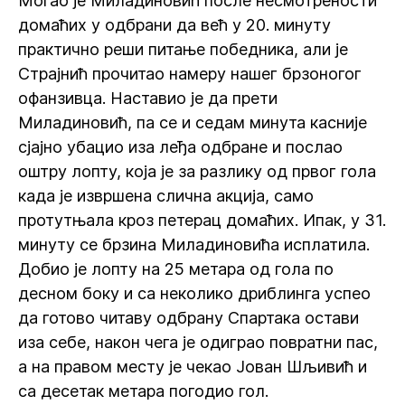
Могао је Миладиновић после несмотрености
домаћих у одбрани да већ у 20. минуту
практично реши питање победника, али је
Страјнић прочитао намеру нашег брзоногог
офанзивца. Наставио је да прети
Миладиновић, па се и седам минута касније
сјајно убацио иза леђа одбране и послао
оштру лопту, која је за разлику од првог гола
када је извршена слична акција, само
протутњала кроз петерац домаћих. Ипак, у 31.
минуту се брзина Миладиновића исплатила.
Добио је лопту на 25 метара од гола по
десном боку и са неколико дриблинга успео
да готово читаву одбрану Спартака остави
иза себе, након чега је одиграо повратни пас,
а на правом месту је чекао Јован Шљивић и
са десетак метара погодио гол.