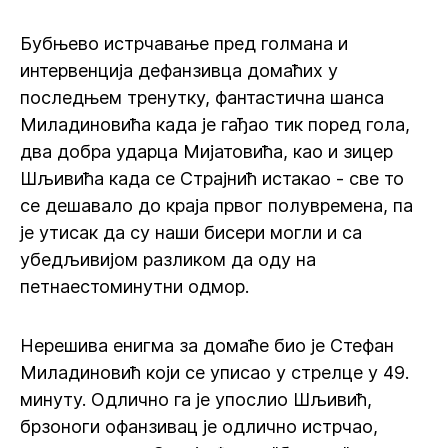
Бубњево истрчавање пред голмана и
интервенција дефанзивца домаћих у
последњем тренутку, фантастична шанса
Миладиновића када је гађао тик поред гола,
два добра ударца Мијатовића, као и зицер
Шљивића када се Страјнић истакао - све то
се дешавало до краја првог полувремена, па
је утисак да су наши бисери могли и са
убедљивијом разликом да оду на
петнаестоминутни одмор.
Нерешива енигма за домаће био је Стефан
Миладиновић који се уписао у стрелце у 49.
минуту. Одлично га је упослио Шљивић,
брзоноги офанзивац је одлично истрчао,