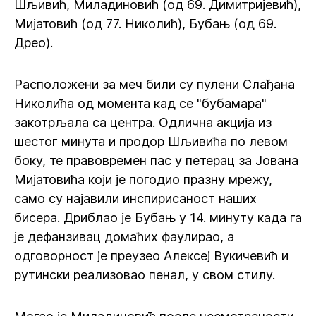
Шљивић, Миладиновић (од 69. Димитријевић),
Мијатовић (од 77. Николић), Бубањ (од 69.
Дрео).
Расположени за меч били су пулени Слађана
Николића од момента кад се "бубамара"
закотрљала са центра. Одлична акција из
шестог минута и продор Шљивића по левом
боку, те правовремен пас у петерац за Јована
Мијатовића који је погодио празну мрежу,
само су најавили инспирисаност наших
бисера. Дриблао је Бубањ у 14. минуту када га
је дефанзивац домаћих фаулирао, а
одговорност је преузео Алексеј Вукичевић и
рутински реализовао пенал, у свом стилу.