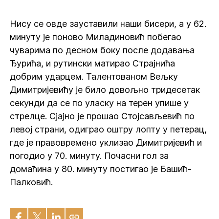
Нису се овде зауставили наши бисери, а у 62.
минуту је поново Миладиновић побегао
чуварима по десном боку после додавања
Ђурића, и рутински матирао Страјнића
добрим ударцем. Талентованом Вељку
Димитријевићу је било довољно тридесетак
секунди да се по уласку на терен упише у
стрелце. Сјајно је прошао Стојсављевић по
левој страни, одиграо оштру лопту у петерац,
где је правовремено уклизао Димитријевић и
погодио у 70. минуту. Почасни гол за
домаћина у 80. минуту постигао је Башић-
Палковић.