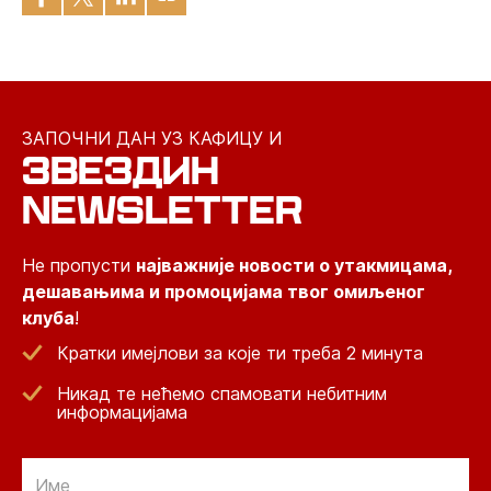
ЗАПОЧНИ ДАН УЗ КАФИЦУ И
ЗВЕЗДИН
NEWSLETTER
Не пропусти
најважније новости о утакмицама,
дешавањима и промоцијама твог омиљеног
клуба
!
Кратки имејлови за које ти треба 2 минута
Никад те нећемо спамовати небитним
информацијама
Email