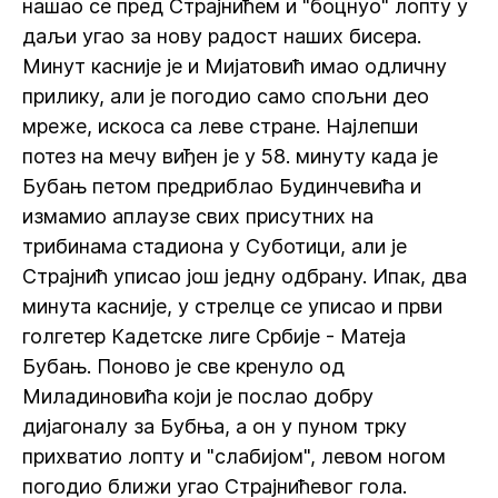
нашао се пред Страјнићем и "боцнуо" лопту у
даљи угао за нову радост наших бисера.
Минут касније је и Мијатовић имао одличну
прилику, али је погодио само спољни део
мреже, искоса са леве стране. Најлепши
потез на мечу виђен је у 58. минуту када је
Бубањ петом предриблао Будинчевића и
измамио аплаузе свих присутних на
трибинама стадиона у Суботици, али је
Страјнић уписао још једну одбрану. Ипак, два
минута касније, у стрелце се уписао и први
голгетер Кадетске лиге Србије - Матеја
Бубањ. Поново је све кренуло од
Миладиновића који је послао добру
дијагоналу за Бубња, а он у пуном трку
прихватио лопту и "слабијом", левом ногом
погодио ближи угао Страјнићевог гола.