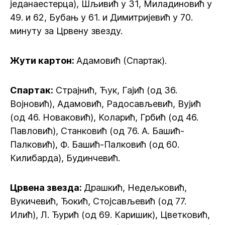
једанаестерца), Шљивић у 31, Миладиновић у
49. и 62, Бубањ у 61. и Димитријевић у 70.
минуту за Црвену звезду.
Жути картон:
Адамовић (Спартак).
Спартак:
Страјнић, Ћук, Гајић (од 36.
Војновић), Адамовић, Радосављевић, Вујић
(од 46. Новаковић), Коларић, Грбић (од 46.
Павловић), Станковић (од 76. А. Башић-
Палковић), Ф. Башић-Палковић (од 60.
Килибарда), Будинчевић.
Црвена звезда:
Драшкић, Недељковић,
Вукичевић, Ђокић, Стојсављевић (од 77.
Илић), Л. Ђурић (од 69. Каришик), Цветковић,