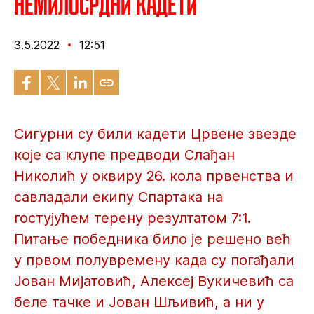
Немилосрдни кадети
3.5.2022
12:51
Сигурни су били кадети Црвене звезде
које са клупе предводи Слађан
Николић у оквиру 26. кола првенства и
савладали екипу Спартака на
гостујућем терену резултатом 7:1.
Питање победника било је решено већ
у првом полувремену када су погађали
Јован Мијатовић, Алексеј Вукичевић са
беле тачке и Јован Шљивић, а ни у