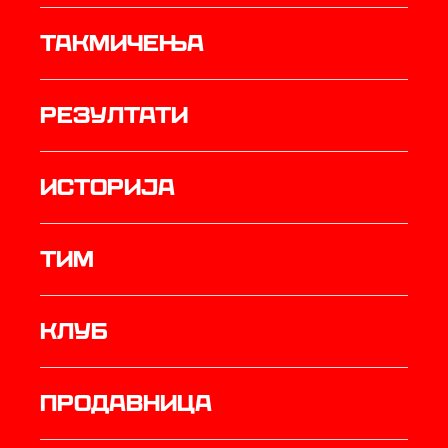
Такмичења
резултати
историја
ТИМ
Клуб
продавница