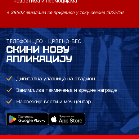
новостима и промоцијама
⭐ 38502 звездаша се пријавило у току сезоне 2025/26
ТЕЛЕФОН ЦЕО - ЦРВЕНО-БЕО
СКИНИ НОВУ
АПЛИКАЦИЈУ
Дигитална улазница на стадион
Занимљива такмичења и вредне награде
Најсвежије вести и меч центар