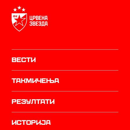
Вести
Такмичења
резултати
историја