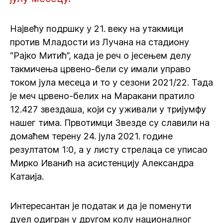
Највећу подршку у 21. веку на утакмици
против Младости из Лучана на стадиону
“Рајко Митић”, када је реч о јесењем делу
такмичења црвено-бели су имали управо
током јула месеца и то у сезони 2021/22. Тада
је меч црвено-белих на Маракани пратило
12.427 звездаша, који су уживали у тријумфу
нашег тима. Првотимци Звезде су славили на
домаћем терену 24. јула 2021. године
резултатом 1:0, а у листу стрелаца се уписао
Мирко Иванић на асистенцију Александра
Катаија.
Интересантан је податак и да је поменути
дуел одигран у другом колу националног