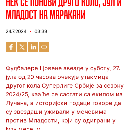
Нек се понови друго коло, јул и
Младост на Маракани
24.7.2024
03:38
Фудбалере Црвене звезде у суботу, 27.
јула од 20 часова очекује утакмица
другог кола Суперлиге Србије за сезону
2024/25, каа ће се састати са екипом из
Лучана, а историјски подаци говоре да
су звездаши уживали у мечевима
против Младости, који су одиграни у
јулу месецу.