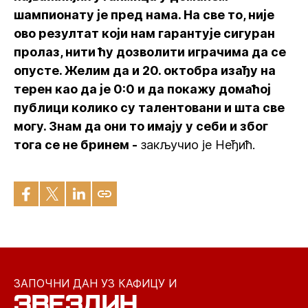
шампионату је пред нама. На све то, није
ово резултат који нам гарантује сигуран
пролаз, нити ћу дозволити играчима да се
опусте. Желим да и 20. октобра изађу на
терен као да је 0:0 и да покажу домаћој
публици колико су талентовани и шта све
могу. Знам да они то имају у себи и због
тога се не бринем -
закључио је Неђић.
ЗАПОЧНИ ДАН УЗ КАФИЦУ И
ЗВЕЗДИН