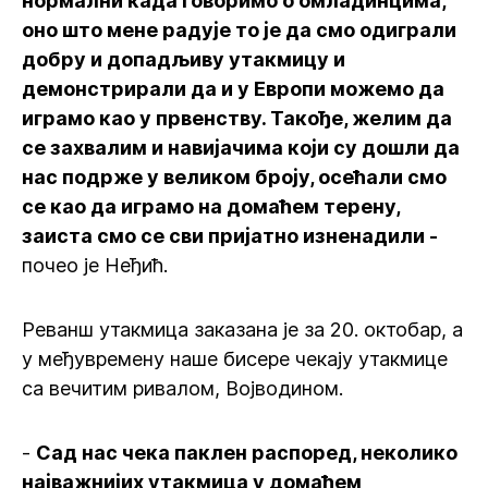
нормални када говоримо о омладинцима,
оно што мене радује то је да смо одиграли
добру и допадљиву утакмицу и
демонстрирали да и у Европи можемо да
играмо као у првенству. Такође, желим да
се захвалим и навијачима који су дошли да
нас подрже у великом броју, осећали смо
се као да играмо на домаћем терену,
заиста смо се сви пријатно изненадили -
почео је Неђић.
Реванш утакмица заказана је за 20. октобар, а
у међувремену наше бисере чекају утакмице
са вечитим ривалом, Војводином.
-
Сад нас чека паклен распоред, неколико
најважнијих утакмица у домаћем