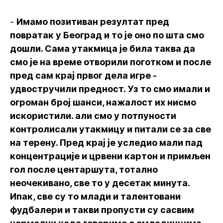
-
Имамо позитиван резултат пред
повратак у Београд и то је оно по шта смо
дошли. Сама утакмица је била таква да
смо је на време отворили поготком и после
пред сам крај првог дела игре -
удвостручили предност. Уз то смо имали и
огроман број шанси, нажалост их нисмо
искористили. али смо у потпуности
контролисали утакмицу и питали се за све
на терену. Пред крај је уследио мали пад
концентрације и црвени картон и примљен
гол после центаршута, тотално
неочекивано, све то у десетак минута.
Ипак, све су то млади и талентовани
фудбалери и такви пропусти су сасвим