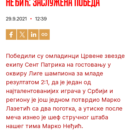
Неђић: Заслужена победа
29.9.2021
12:39
Победили су омладинци Црвене звезде
екипу Сент Патрика на гостовању у
оквиру Лиге шампиона за младе
резултатом 2:1, да је један од
најталентованијих играча у Србији и
региону је још једном потврдио Марко
Лазетић са два поготка, а утиске после
меча изнео је шеф стручног штаба
нашег тима Марко Неђић.