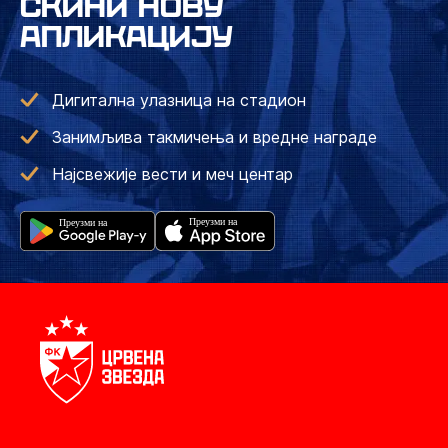
СКИНИ НОВУ
АПЛИКАЦИЈУ
Дигитална улазница на стадион
Занимљива такмичења и вредне награде
Најсвежије вести и меч центар