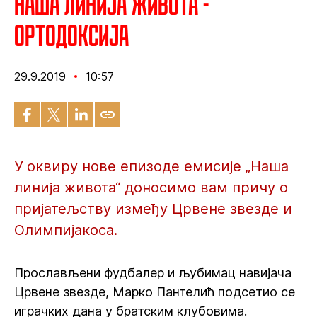
Наша линија живота -
Ортодоксија
29.9.2019
10:57
У оквиру нове епизоде емисије „Наша
линија живота“ доносимо вам причу о
пријатељству између Црвене звезде и
Олимпијакоса.
Прослављени фудбалер и љубимац навијача
Црвене звезде, Марко Пантелић подсетио се
играчких дана у братским клубовима.