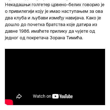
Некадашњи голгетер црвено-белих говорио је
о привилегији коју је имао наступањем за ова
два клуба и љубави између навијача. Како је
дошло до почетка братства које датира из
давне 1986. имаћете прилику да чујете од
једног од покретача Зорана Тимића.