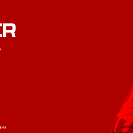
ER
и
ама