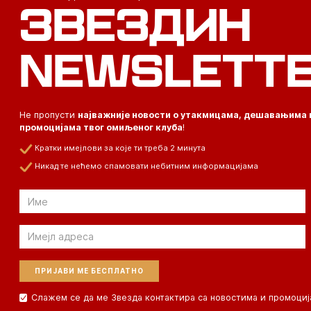
ЗВЕЗДИН
NEWSLETT
Не пропусти
најважније новости о утакмицама, дешавањима 
промоцијама твог омиљеног клуба
!
Кратки имејлови за које ти треба 2 минута
Никад те нећемо спамовати небитним информацијама
Email
Email
Слажем се да ме Звезда контактира са новостима и промоциј