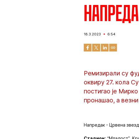
Напредак
18.3.2023
6:54
Ремизирали су фу
оквиру 27. кола С
постигао је Мирко
пронашао, а везни
Напредак - Црвена звезда 
Стадион:
“Младост”, Кр