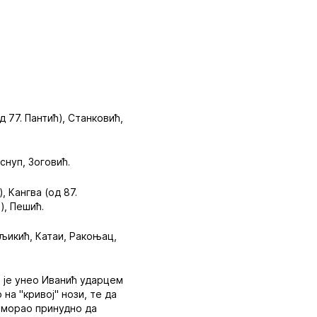
д 77. Пантић), Станковић,
снуп, Зоговић.
, Кангва (од 87.
), Пешић.
уљикић, Катаи, Ракоњац,
т је унео Иванић ударцем
на "кривој" нози, те да
е морао принудно да