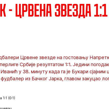
 - Црвена звезда 1:1 
дбалери Црвене звезде на гостовању Напретк
уперлиге Србије резултатом 1:1. Једини погода
 Иванић у 38. минуту када га је Букари сјајни
 фудбалер из Бачког Јарка, главом закуцао ло
1:1 (0:1)
ушевац.