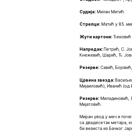
Судија:
Милан Митић.
Стрелци:
Матић у 85. ми
Жути картони:
Ђековић 
Напредак:
Петрић, С. Јо
Кнежевић, Шарић, Ђ. Јова
Резерве:
Савић, Бојовић,
Црвена звезда:
Васиљев
Мијаиловић), Иванић (од 
Резерве:
Миладиновић, Л
Мијатовић.
Миран увод у меч и поче
са двадесетак метара, ко
би везиста из Бачког Ја