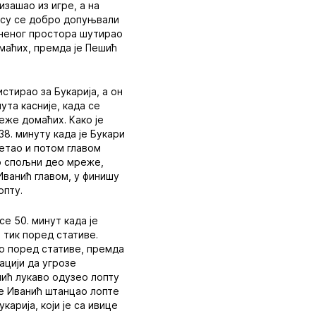
изашао из игре, а на
е су се добро допуњвали
азненог простора шутирао
омаћих, премда је Пешић
стирао за Букарија, а он
ута касније, када се
еже домаћих. Како је
38. минуту када је Букари
ретао и потом главом
ио спољни део мреже,
Иванић главом, у финишу
опту.
се 50. минут када је
 тик поред стативе.
ао поред стативе, премда
ацији да угрозе
нић лукаво одузео лопту
је Иванић штанцао лопте
арија, који је са ивице