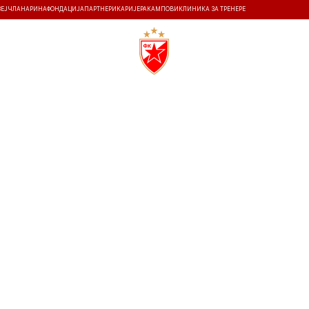
ЗЕЈ
ЧЛАНАРИНА
ФОНДАЦИЈА
ПАРТНЕРИ
КАРИЈЕРА
КАМПОВИ
КЛИНИКА ЗА ТРЕНЕРЕ
ТИ
ИСТОРИЈА
Т