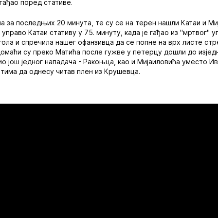
 гађао поред стативе.
а за последњих 20 минута, те су се на терен нашли Катаи и Ми
 управо Катаи стативу у 75. минуту, када је гађао из "мртвог" уг
гола и спречила нашег офанзивца да се попне на врх листе ст
, домаћи су преко Матића после гужве у петерцу дошли до изјед
о још једног нападача - Ракоњца, као и Мијаиловића уместо Ив
тима да однесу читав плен из Крушевца.