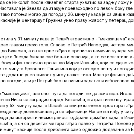
да се Николић после клизећег старта ухватио за задњу ложу и 
Наставила је Звезда да атакује превасходно по левом боку гд
е тако потоњи могао да погоди у 26. минуту када је са ивице к
а касније је центаршут Грузина унео праву живост у петерац д
етила у 31. минуту када је Пешић атрактивно - "маказицама" аси
рао главом преко гола. Спасао је Петрић Напредак, четири мин
 до Букарија, а он из прве гађао и прописно намучио чувара мр
 је и Звезда бивала све боља и опаснија, а то се исплатило у 
 боку и фантастично пронашао Мирка Иванића, који се сјајно к
у то минути брзоногог Гањанина који је освојио лопту и погод
 те додатно унео живост у игру нашег тима. Мало је фалило да 
о погоди, али је Петрић био на висини задатка и избоксовао л
"маказицама", али овог пута да погоди, не да асистира. Играо 
ач из Ниша се заградио поред Ђековића, и атрактивно шутирао
или у 53. минуту када је Шарић са ивице казненог простора гађ
езде нису дозвољавали да се офанзивци Напретка нађу у ситу
езда да искористи несмотреност одбране домаћих када је Ива
Пешића, а он са десетак метара гађао право у Петрића. Поново 
 и минут касније после дриблинга само одложио додавање за Бук