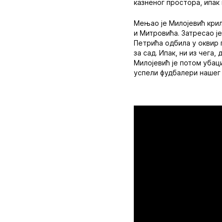
казненог простора, ипак
Мењао је Милојевић крил
и Митровића. Затресао је
Петрића одбила у оквир 
за сад. Ипак, ни из чега
Милојевић је потом убаци
успели фудбалери нашег 