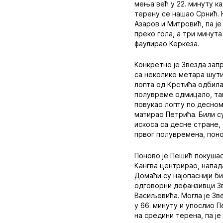
мења већ у 22. минуту ка
терену се нашао Срнић. 
Азаров и Митровић, па ј
преко гола, а три минут
фаулирао Керкеза.
Конкретно је Звезда запр
са неколико метара шути
лопта од Крстића одбила
полувреме одмицало, тако
повукао лопту по десном
матирао Петрића. Били с
искоса са десне стране,
првог полувремена, понов
Поново је Пешић покушао 
Кангва центрирао, напад
Домаћи су најопаснији б
одговорни дефанзивци Зв
Васиљевића. Могла је Зв
у 66. минуту и упослио 
на средини терена, па је