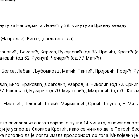
нуту за Напредак, а Иванић у 38. минуту за Црвену звезду.
(Напредак), Виго (Црвена звезда).
вановић, Ђековић, Керкез, Вукајловић (од 88. Пројић), Крстић (о
новић (од 62. Руснуп), Чечарић (од 77. Матић).
 Болха, Лабан, Љубомирац, Матић, Пантић, Пријовић, Пројић, Ру
ић, Виго, Ераковић, Драговић, Азаров, В. Николић (од 22. Срнић)
87. Ракоњац), Букари (од 70. Мијатовић), Митровић (од 70. Катаи
. Николић, Лековић, Родић, Мијаиловић, Срнић, Пруцев, Н. Мит
тно опипавање снага трајало је пуних 14 минута, а неизвеснос
ји је успео да блокира Крстић, иако се чинило да је Петрић био 
рка погодио да је лопта имала продорност до гола. Милојевић ј