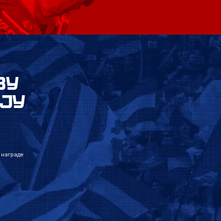
ВУ
ЈУ
 награде