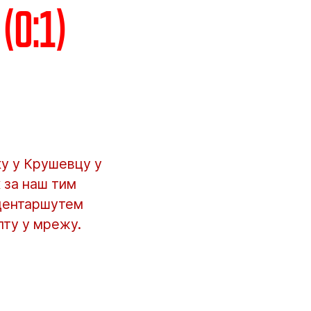
(0:1)
у у Крушевцу у
к за наш тим
м центаршутем
пту у мрежу.