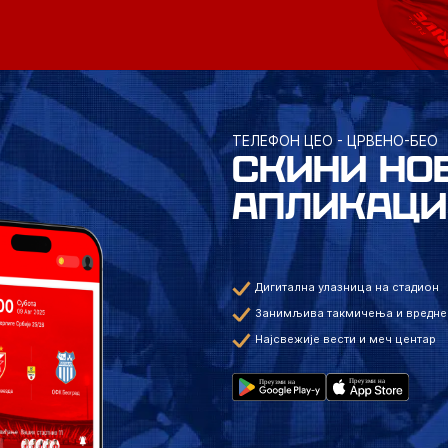
ТЕЛЕФОН ЦЕО - ЦРВЕНО-БЕО
СКИНИ НО
АПЛИКАЦИ
Дигитална улазница на стадион
Занимљива такмичења и вредне
Најсвежије вести и меч центар