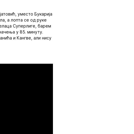
јатовић, уместо Букарија
ла, а лопта се од руке
релаца Суперлиге, барем
начења у 85. минуту.
анића и Кангве, али нису