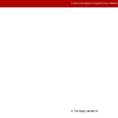
СЕЗОНСКЕ 2026/27
СТАДИОНСКА ТУРА
МУ
ВЕСТИ
ТАКМИЧЕЊА
РЕЗУЛТА
Погледај све вести