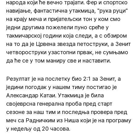
народа који ће вечно трајати. Фер и спортско
навијање, фантастична утакмица, "рука руци"
на крају меча и пријатељски тон у ком смо
једни другима пожелели пуно среће у
такмичарској години која следи, а с обзиром
на то да је Црвена звезда петоструки, а Зенит
четвороструки узастопни првак, не сумњамо
да ће се у том маниру све и наставити.
Резултат је на послетку био 2:1 за Зенит, а
једини погодак у нашем тиму постигао је
Александар Катаи. Утакмица је била
својеврсна генерална проба пред старт
сезоне за наш тим и последња провера пред
меч са Радничким из Ниша који је на програму
у недељу од 20 часова.