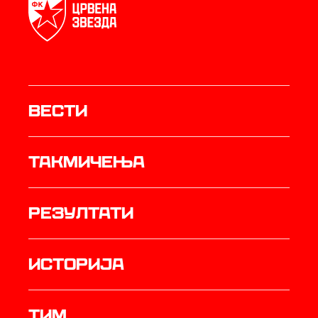
Вести
Такмичења
резултати
историја
ТИМ