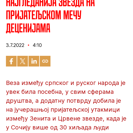
Најгледанија Звезда на
пријатељском мечу
деценијама
3.7.2022
4:10
Веза између српског и руског народа је
увек била посебна, у свим сферама
друштва, а додатну потврду добила је
на јучерашњој пријатељској утакмици
између Зенита и Црвене звезде, када је
у Сочију више од 30 хиљада људи