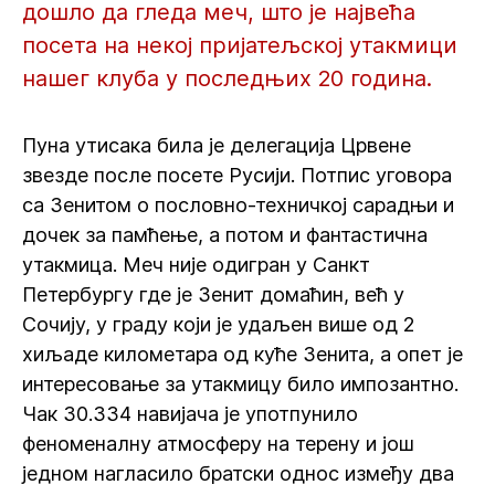
дошло да гледа меч, што је највећа
посета на некој пријатељској утакмици
нашег клуба у последњих 20 година.
Пуна утисака била је делегација Црвене
звезде после посете Русији. Потпис уговора
са Зенитом о пословно-техничкој сарадњи и
дочек за памћење, а потом и фантастична
утакмица. Меч није одигран у Санкт
Петербургу где је Зенит домаћин, већ у
Сочију, у граду који је удаљен више од 2
хиљаде километара од куће Зенита, а опет је
интересовање за утакмицу било импозантно.
Чак 30.334 навијача је употпунило
феноменалну атмосферу на терену и још
једном нагласило братски однос између два