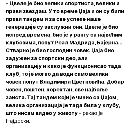
-
Цвеле је био велики спортиста, велики и
прави звездаш. У то време Џаја и он су били
прави тандем и за све успехе наше
генерације су заслужни они. Цвеле је био
испред времена, био је у рангу са највећим
клубовима, попут Реал Мадрида, Бајерна…
Стварно је био господин човек. Џаја био
задужен за спортски део, али
организацију и како је функционисао тада
клуб, то је могао да води само велики
човек попут Владимира Цветковића. Добар
човек, поштен, коректан, све најбоље
заиста. Тај тандем који је чинио са Џајом,
велика организација је тада била у клубу,
што нисам видео у животу
- рекао је
Најдоски.