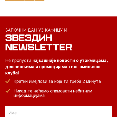
ЗАПОЧНИ ДАН УЗ КАФИЦУ И
ЗВЕЗДИН
NEWSLETTER
Не пропусти
најважније новости о утакмицама,
дешавањима и промоцијама твог омиљеног
клуба
!
Кратки имејлови за које ти треба 2 минута
Никад те нећемо спамовати небитним
информацијама
Email