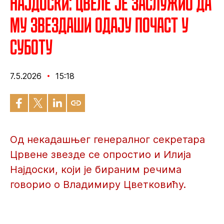
Најдоски: Цвеле је заслужио да
му звездаши одају почаст у
суботу
7.5.2026
15:18
Од некадашњег генералног секретара
Црвене звезде се опростио и Илија
Најдоски, који је бираним речима
говорио о Владимиру Цветковићу.