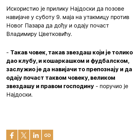
Искористио је прилику Најдоски да позове
навијаче у суботу 9. маја на утакмицу против
Новог Пазара да дођу и одају почаст
Владимиру Цветковићу.
-
Такав човек, такав звездаш који је толико
дао клубу, и кошаркашком и фудбалском,
заслужио је да навијачи то препознају и да
одају почаст таквом човеку, великом
звездашу и правом господину
- поручио је
Најдоски.