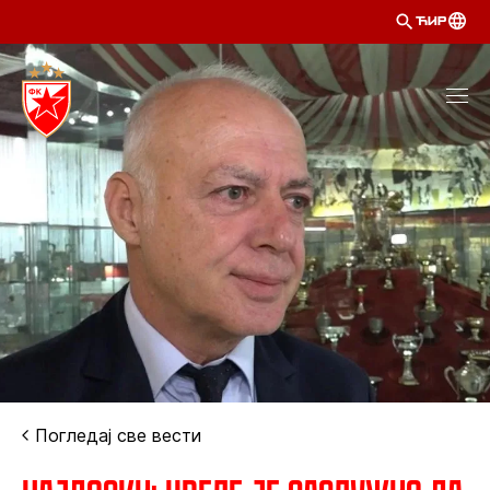
ЋИР
Погледај све вести