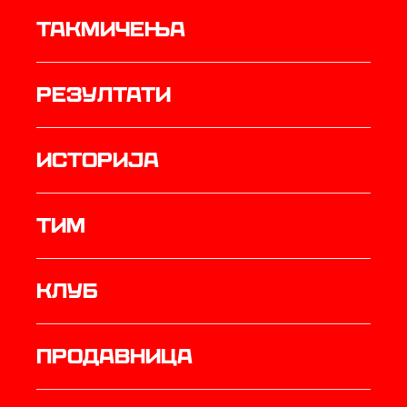
Такмичења
резултати
историја
ТИМ
Клуб
продавница