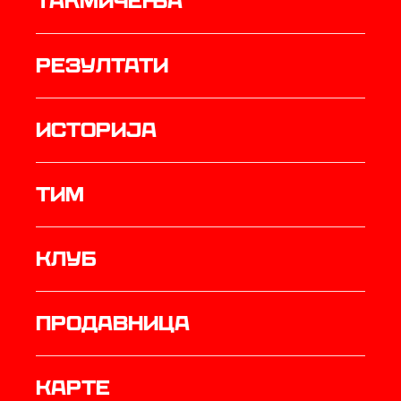
Такмичења
резултати
историја
ТИМ
Клуб
продавница
Карте