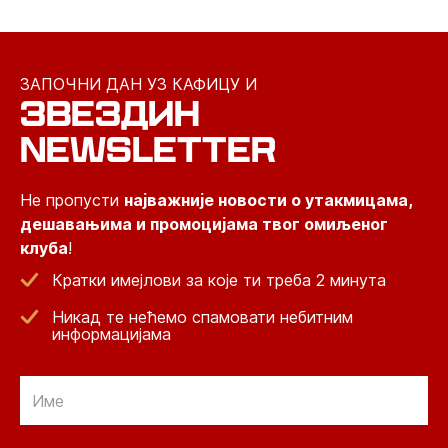
ЗАПОЧНИ ДАН УЗ КАФИЦУ И
ЗВЕЗДИН
NEWSLETTER
Не пропусти
најважније новости о утакмицама,
дешавањима и промоцијама твог омиљеног
клуба
!
Кратки имејлови за које ти треба 2 минута
Никад те нећемо спамовати небитним
информацијама
Email