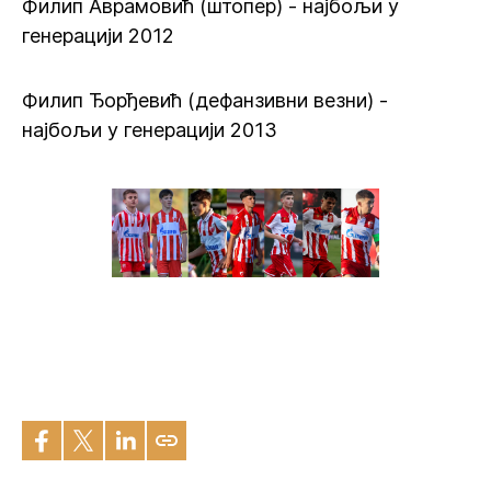
Филип Аврамовић (штопер) - најбољи у
генерацији 2012
Филип Ђорђевић (дефанзивни везни) -
најбољи у генерацији 2013