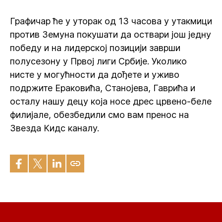
Графичар ће у уторак од 13 часова у утакмици
против Земуна покушати да оствари још једну
победу и на лидерској позицији заврши
полусезону у Првој лиги Србије. Уколико
нисте у могућности да дођете и уживо
подржите Ераковића, Станојева, Гаврића и
осталу нашу децу која носе дрес црвено-беле
филијале, обезбедили смо вам пренос на
Звезда Кидс каналу.