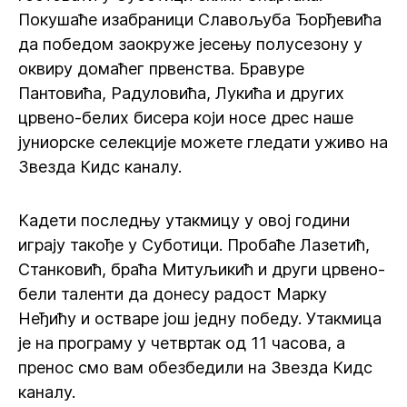
Покушаће изабраници Славољуба Ђорђевића
да победом заокруже јесењу полусезону у
оквиру домаћег првенства. Бравуре
Пантовића, Радуловића, Лукића и других
црвено-белих бисера који носе дрес наше
јуниорске селекције можете гледати уживо на
Звезда Кидс каналу.
Кадети последњу утакмицу у овој години
играју такође у Суботици. Пробаће Лазетић,
Станковић, браћа Митуљикић и други црвено-
бели таленти да донесу радост Марку
Неђићу и остваре још једну победу. Утакмица
је на програму у четвртак од 11 часова, а
пренос смо вам обезбедили на Звезда Кидс
каналу.