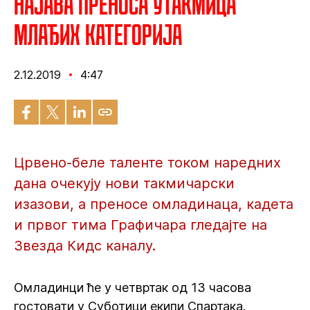
Најава преноса утакмица
млађих категорија
2.12.2019
4:47
Црвено-беле таленте током наредних
дана очекују нови такмичарски
изазови, а преносе омладинаца, кадета
и првог тима Графичара гледајте на
Звезда Кидс каналу.
Омладинци ће у четвртак од 13 часова
гостовати у Суботици екипи Спартака.