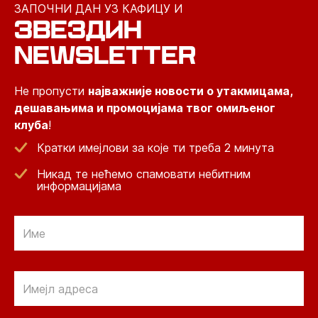
ЗАПОЧНИ ДАН УЗ КАФИЦУ И
ЗВЕЗДИН
NEWSLETTER
Не пропусти
најважније новости о утакмицама,
дешавањима и промоцијама твог омиљеног
клуба
!
Кратки имејлови за које ти треба 2 минута
Никад те нећемо спамовати небитним
информацијама
Email
Email