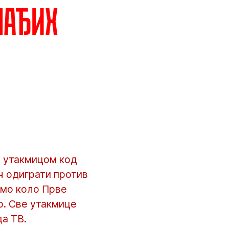
лађих
 утакмицом код
еч одиграти против
дмо коло Прве
р. Све утакмице
да ТВ.