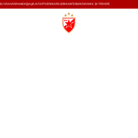
ЗЕЈ
ЧЛАНАРИНА
ФОНДАЦИЈА
ПАРТНЕРИ
КАРИЈЕРА
КАМПОВИ
КЛИНИКА ЗА ТРЕНЕРЕ
ТИ
ИСТОРИЈА
Т