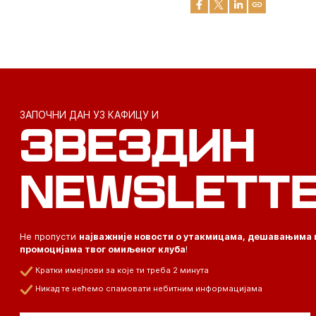
ЗАПОЧНИ ДАН УЗ КАФИЦУ И
ЗВЕЗДИН
NEWSLETT
Не пропусти
најважније новости о утакмицама, дешавањима 
промоцијама твог омиљеног клуба
!
Кратки имејлови за које ти треба 2 минута
Никад те нећемо спамовати небитним информацијама