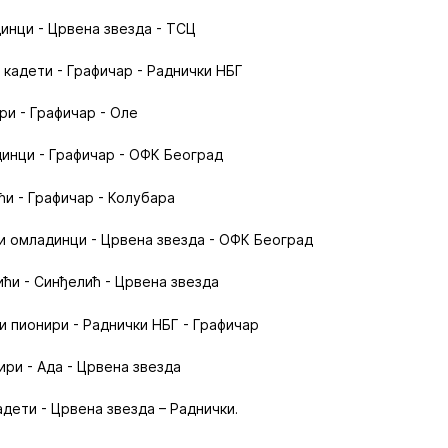
динци - Црвена звезда - ТСЦ
 кадети - Графичар - Раднички НБГ
ри - Графичар - Оле
динци - Графичар - ОФК Београд
ћи - Графичар - Колубара
и омладинци - Црвена звезда - ОФК Београд
ићи - Синђелић - Црвена звезда
и пионири - Раднички НБГ - Графичар
ири - Ада - Црвена звезда
адети - Црвена звезда – Раднички.