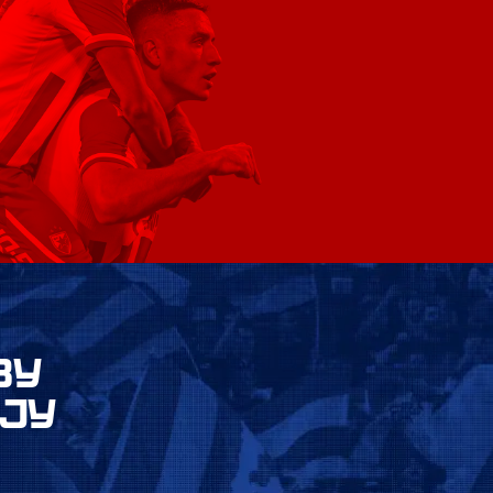
ВУ
ЈУ