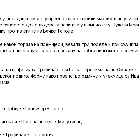
у у досадашњем делу првенства остварили максималан учинак 
е суверено држе лидерску позицију у шампионату. Пулени Мар
низ против екипе из Бачке Тополе.
је након пораза на премијери, везала три победе и прикључила
адети нашег клуба желе да остану на победничком колосеку и
ља наша филијала Графичар који ће на теренима наше Омладин
вског подиже форму како првенство одмиче и утакмица са Ива
рама.
ига Србије - Графичар - Јавор
 пионири - Црвена звезда - Милутинац
и - Графичар - Телеоптик