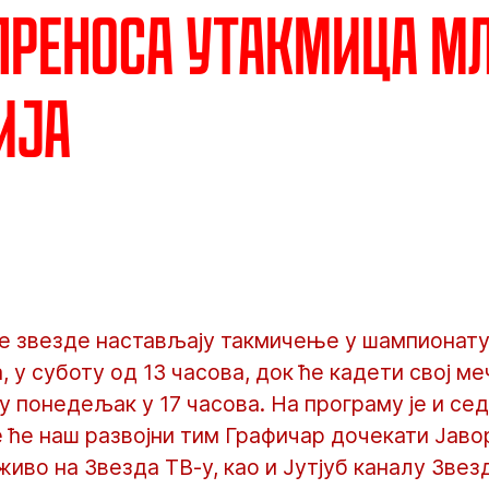
преноса утакмица м
ија
 звезде настављају такмичење у шампионату
, у суботу од 13 часова, док ће кадети свој м
у понедељак у 17 часова. На програму је и се
е ће наш развојни тим Графичар дочекати Јаво
иво на Звезда ТВ-у, као и Јутјуб каналу Звез