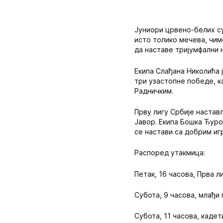
Јуниори црвено-белих с
исто толико мечева, чим
да наставе тријумфални 
Екипа Слађана Николића 
три узастопне победе, к
Радничким.
Прву лигу Србије настав
Јавор. Екипа Бошка Ђуро
се настави са добрим иг
Распоред утакмица:
Петак, 16 часова, Прва л
Субота, 9 часова, млађи
Субота, 11 часова, кадет