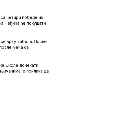
са четири победе из
ка Неђића ће покушати
 се врху табеле. После
 после меча са
ске школе дочекати
њичанима је прилика да