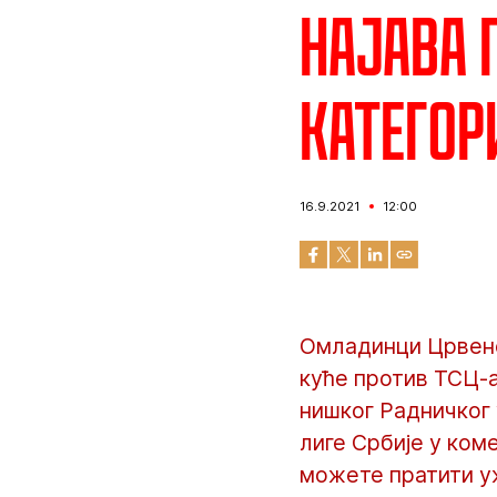
Најава 
категор
16.9.2021
12:00
Омладинци Црвене
куће против ТСЦ-а
нишког Радничког 
лиге Србије у ком
можете пратити уж