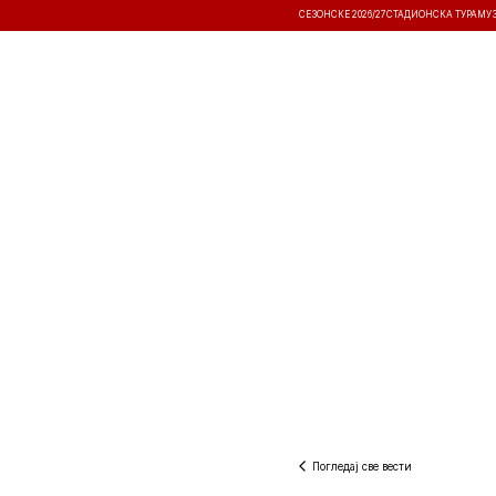
СЕЗОНСКЕ 2026/27
СТАДИОНСКА ТУРА
МУ
ВЕСТИ
ТАКМИЧЕЊА
РЕЗУЛТА
Погледај све вести