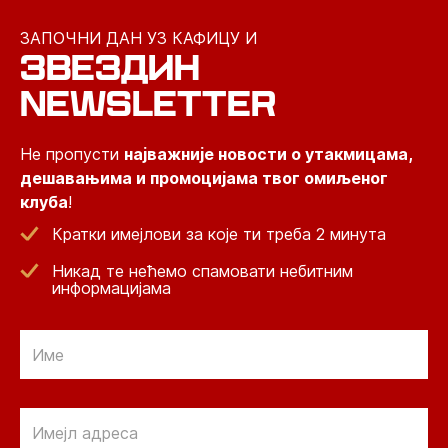
ЗАПОЧНИ ДАН УЗ КАФИЦУ И
ЗВЕЗДИН
NEWSLETTER
Не пропусти
најважније новости о утакмицама,
дешавањима и промоцијама твог омиљеног
клуба
!
Кратки имејлови за које ти треба 2 минута
Никад те нећемо спамовати небитним
информацијама
Email
Email