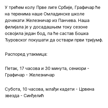
У трећем колу Прве лиге Србије, Графичар ће
на теренима наше Омладинске школе
дочекати Железничар из Панчева. Наша
филијала је у досадашњем току сезоне
освојила један бод, па ће састав Бошка
Ђуровског покушати да оствари први тријумф.
Распоред утакмица:
Петак, 17 часова и 30 минута, сениори -
Графичар - Железничар
Субота, 10 часова, млађи кадети - Црвена
звезда - Синђелић