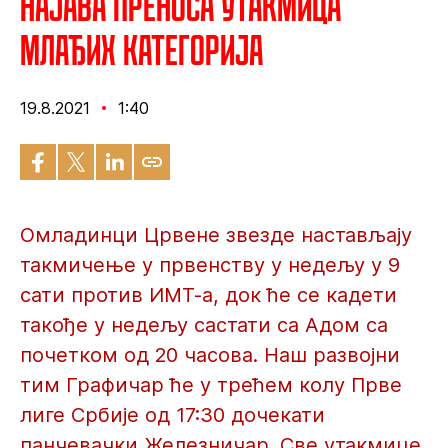
Најава преноса утакмица
млађих категорија
19.8.2021
1:40
Омладинци Црвене звезде настављају
такмичење у првенству у недељу у 9
сати против ИМТ-а, док ће се кадети
такође у недељу састати са Адом са
почетком од 20 часова. Наш развојни
тим Графичар ће у трећем колу Прве
лиге Србије од 17:30 дочекати
панчевачки Железничар. Све утакмице