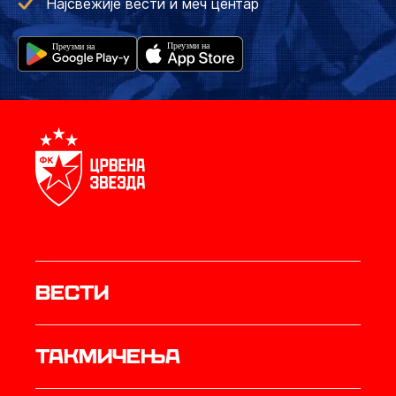
Најсвежије вести и меч центар
Вести
Такмичења