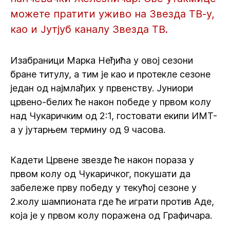
можете пратити уживо на Звезда ТВ-у,
као и Јутјуб каналу Звезда ТВ.
Изабраници Марка Неђића у овој сезони
бране титулу, а тим је као и протекле сезоне
један од најмлађих у првенству. Јуниори
црвено-белих ће након победе у првом колу
над Чукаричким од 2:1, гостовати екипи ИМТ-
а у јутарњем термину од 9 часова.
Кадети Црвене звезде ће након пораза у
првом колу од Чукаричког, покушати да
забележе прву победу у текућој сезоне у
2.колу шампионата где ће играти против Аде,
која је у првом колу поражена од Графичара.