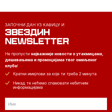
ЗАПОЧНИ ДАН УЗ КАФИЦУ И
ЗВЕЗДИН
NEWSLETTER
Не пропусти
најважније новости о утакмицама,
дешавањима и промоцијама твог омиљеног
клуба
!
Кратки имејлови за које ти треба 2 минута
Никад те нећемо спамовати небитним
информацијама
Email