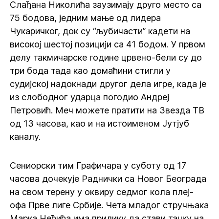
Слађана Николића заузимају друго место са
75 бодова, једним мање од лидера
Чукаричког, док су “љубичасти” кадети на
високој шестој позицији са 41 бодом. У првом
делу такмичарске године црвено-бели су до
три бода тада као домаћини стигли у
судијској надокнади другог дела игре, када је
из слободног ударца погодио Андреј
Петровић. Меч можете пратити на Звезда ТВ
од 13 часова, као и на истоименом Јутјуб
каналу.
Сениорски тим Графичара у суботу од 17
часова дочекује Раднички са Новог Београда
на свом терену у оквиру седмог кола плеј-
офа Прве лиге Србије. Чета младог стручњака
Марка Неђића има прилику да стави тачку на