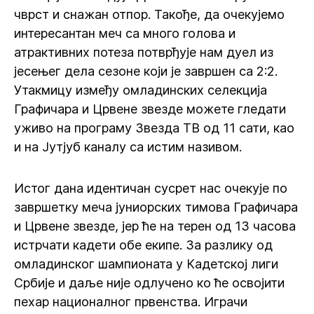
чврст и снажан отпор. Такође, да очекујемо
интересантан меч са много голова и
атрактивних потеза потврђује нам дуел из
јесењег дела сезоне који је завршен са 2:2.
Утакмицу између омладинских селекција
Графичара и Црвене звезде можете гледати
уживо на програму Звезда ТВ од 11 сати, као
и на Јутјуб каналу са истим називом.
Истог дана идентичан сусрет нас очекује по
завршетку меча јуниорских тимова Графичара
и Црвене звезде, јер ће на терен од 13 часова
истрчати кадети обе екипе. За разлику од
омладинског шампионата у Кадетској лиги
Србије и даље није одлучено ко ће освојити
пехар националног првенства. Играчи