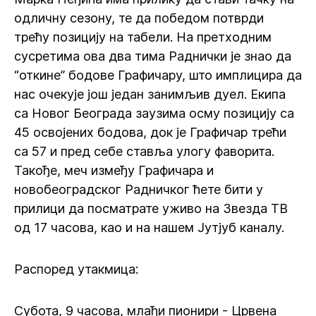
одличну сезону, те да победом потврди
трећу позицију на табели. На претходним
сусретима ова два тима Раднички је знао да
“откине” бодове Графичару, што имплицира да
нас очекује још један занимљив дуел. Екипа
са Новог Београда заузима осму позицију са
45 освојених бодова, док је Графичар трећи
са 57 и пред себе ставља улогу фаворита.
Такође, меч између Графичара и
новобеоградског Радничког ћете бити у
прилици да посматрате уживо на Звезда ТВ
од 17 часова, као и на нашем Јутјуб каналу.
Распоред утакмица:
Субота, 9 часова, млађи пионири - Црвена