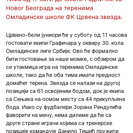
Новог Београда на теренима
Омладинске школе ФК Црвена звезда.
Црвено-бели јуниори ће у суботу од 11 часова
гостовати екипи Графичара у оквиру 30. кола
Омладинске лиге Србије. Ово ће формално
бити гостовање за наше момке, с обзиром да
се утакмица игра на теренима Омладинске
школе, тако да ће оба тима имати предност
домаћег терена. Звезда се налази на другој
позицији са 61 освојеним бодом, док је екипа
са Сењака на осмом месту са 44 прикупљена
бода. Иако су фудбалери Зорана Рендулића
фаворити на мечу, нема дилеме да ће са
друге стране играчи којима са тренерске
позиције командује Данило Тешић пружити