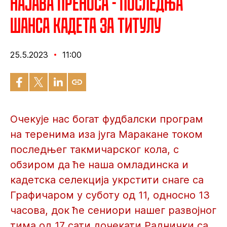
Најава преноса - Последња
шанса кадета за титулу
25.5.2023
11:00
Очекује нас богат фудбалски програм
на теренима иза југа Маракане током
последњег такмичарског кола, с
обзиром да ће наша омладинска и
кадетска селекција укрстити снаге са
Графичаром у суботу од 11, односно 13
часова, док ће сениори нашег развојног
тима од 17 сати дочекати Раднички са