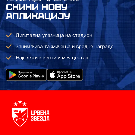
СКИНИ НОВУ
АПЛИКАЦИЈУ
Дигитална улазница на стадион
Занимљива такмичења и вредне награде
Најсвежије вести и меч центар