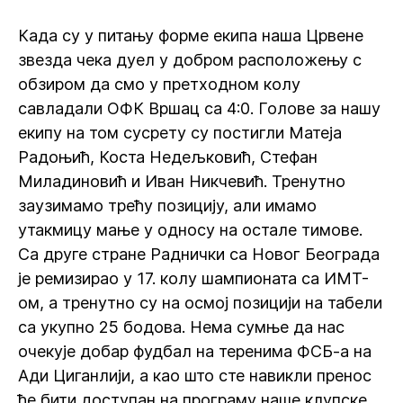
Када су у питању форме екипа наша Црвене
звезда чека дуел у добром расположењу с
обзиром да смо у претходном колу
савладали ОФК Вршац са 4:0. Голове за нашу
екипу на том сусрету су постигли Матеја
Радоњић, Коста Недељковић, Стефан
Миладиновић и Иван Никчевић. Тренутно
заузимамо трећу позицију, али имамо
утакмицу мање у односу на остале тимове.
Са друге стране Раднички са Новог Београда
је ремизирао у 17. колу шампионата са ИМТ-
ом, а тренутно су на осмој позицији на табели
са укупно 25 бодова. Нема сумње да нас
очекује добар фудбал на теренима ФСБ-а на
Ади Циганлији, а као што сте навикли пренос
ће бити доступан на програму наше клупске