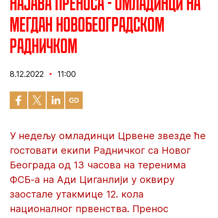
Најава преноса - Омладинци на
мегдан новобеоградском
Радничком
8.12.2022
11:00
У недељу омладинци Црвене звезде ће
гостовати екипи Радничког са Новог
Београда од 13 часова на теренима
ФСБ-а на Ади Циганлији у оквиру
заостале утакмице 12. кола
националног првенства. Пренос