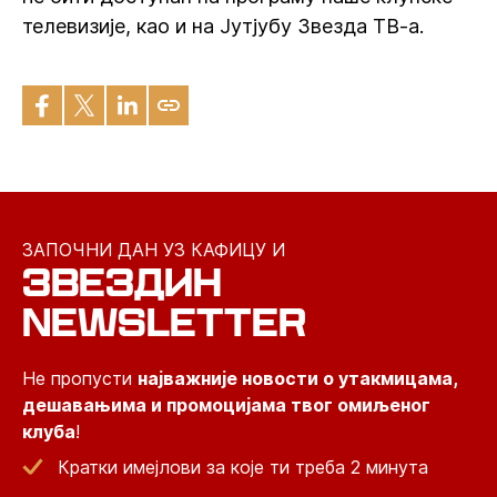
телевизије, као и на Јутјубу Звезда ТВ-а.
ЗАПОЧНИ ДАН УЗ КАФИЦУ И
ЗВЕЗДИН
NEWSLETTER
Не пропусти
најважније новости о утакмицама,
дешавањима и промоцијама твог омиљеног
клуба
!
Кратки имејлови за које ти треба 2 минута