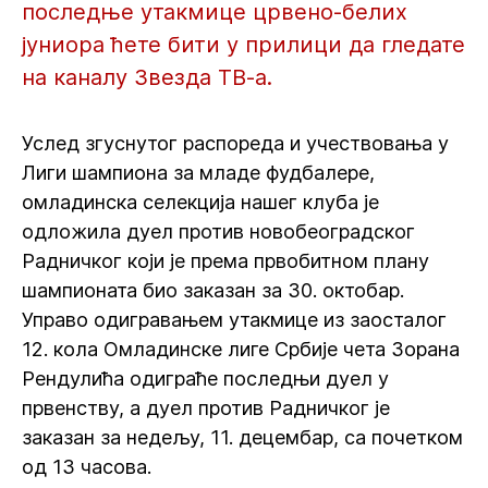
последње утакмице црвено-белих
јуниора ћете бити у прилици да гледате
на каналу Звезда ТВ-а.
Услед згуснутог распореда и учествовања у
Лиги шампиона за младе фудбалере,
омладинска селекција нашег клуба је
одложила дуел против новобеоградског
Радничког који је према првобитном плану
шампионата био заказан за 30. октобар.
Управо одигравањем утакмице из заосталог
12. кола Омладинске лиге Србије чета Зорана
Рендулића одиграће последњи дуел у
првенству, а дуел против Радничког је
заказан за недељу, 11. децембар, са почетком
од 13 часова.