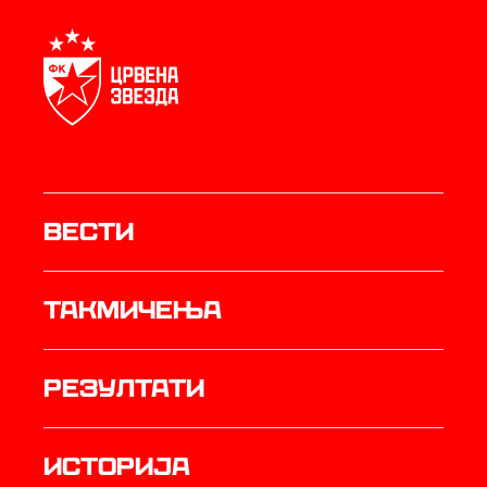
Вести
Такмичења
резултати
историја