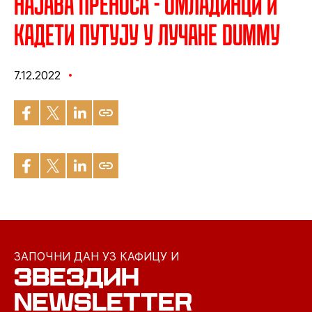
Најава преноса - Омладинци и
кадети путују у Лучане dummy
7.12.2022
ЗАПОЧНИ ДАН УЗ КАФИЦУ И
ЗВЕЗДИН
NEWSLETTER