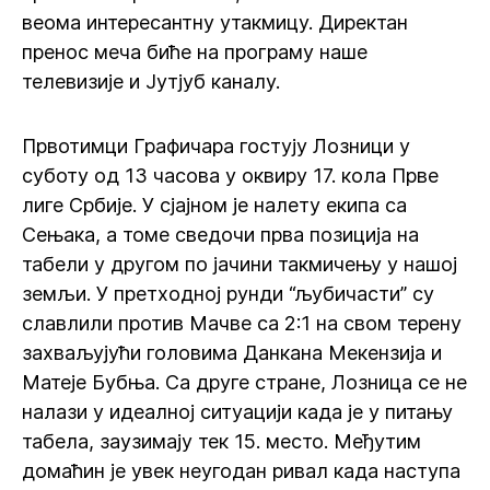
веома интересантну утакмицу. Директан
пренос меча биће на програму наше
телевизије и Јутјуб каналу.
Првотимци Графичара гостују Лозници у
суботу од 13 часова у оквиру 17. кола Прве
лиге Србије. У сјајном је налету екипа са
Сењака, а томе сведочи прва позиција на
табели у другом по јачини такмичењу у нашој
земљи. У претходној рунди “љубичасти” су
славлили против Мачве са 2:1 на свом терену
захваљујући головима Данкана Мекензија и
Матеје Бубња. Са друге стране, Лозница се не
налази у идеалној ситуацији када је у питању
табела, заузимају тек 15. место. Међутим
домаћин је увек неугодан ривал када наступа