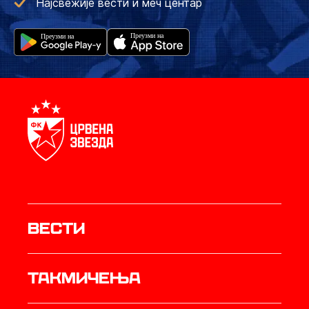
Најсвежије вести и меч центар
Вести
Такмичења