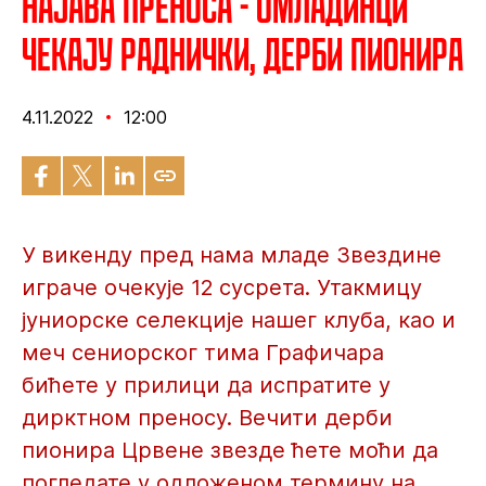
Најава преноса - Омладинци
чекају Раднички, дерби пионира
4.11.2022
12:00
У викенду пред нама младе Звездине
играче очекује 12 сусрета. Утакмицу
јуниорске селекције нашег клуба, као и
меч сениорског тима Графичара
бићете у прилици да испратите у
дирктном преносу. Вечити дерби
пионира Црвене звезде ћете моћи да
погледате у одложеном термину на