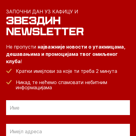
ЗАПОЧНИ ДАН УЗ КАФИЦУ И
ЗВЕЗДИН
NEWSLETTER
Не пропусти
најважније новости о утакмицама,
дешавањима и промоцијама твог омиљеног
клуба
!
Кратки имејлови за које ти треба 2 минута
Никад те нећемо спамовати небитним
информацијама
Email
Email