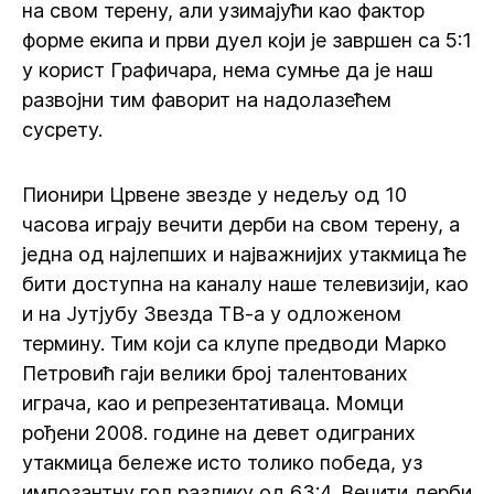
на свом терену, али узимајући као фактор
форме екипа и први дуел који је завршен са 5:1
у корист Графичара, нема сумње да је наш
развојни тим фаворит на надолазећем
сусрету.
Пионири Црвене звезде у недељу од 10
часова играју вечити дерби на свом терену, а
једна од најлепших и најважнијих утакмица ће
бити доступна на каналу наше телевизији, као
и на Јутјубу Звезда ТВ-а у одложеном
термину. Тим који са клупе предводи Марко
Петровић гаји велики број талентованих
играча, као и репрезентативаца. Момци
рођени 2008. године на девет одиграних
утакмица бележе исто толико победа, уз
импозантну гол разлику од 63:4. Вечити дерби