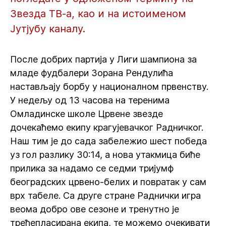
Звезда ТВ-а, као и на истоименом
Јутјубу каналу.
После добрих партија у Лиги шампиона за
младе фудбалери Зорана Рендулића
настављају борбу у националном првенству.
У недељу од 13 часова на теренима
Омладинске школе Црвене звезде
дочекаћемо екипу крагујевачког Радничког.
Наш тим је до сада забележио шест победа
уз гол разлику 30:14, а нова утакмица биће
прилика за надамо се седми тријумф
београдских црвено-белих и повратак у сам
врх табеле. Са друге стране Раднички игра
веома добро ове сезоне и тренутно је
трећепласирана екипа, те можемо очекивати