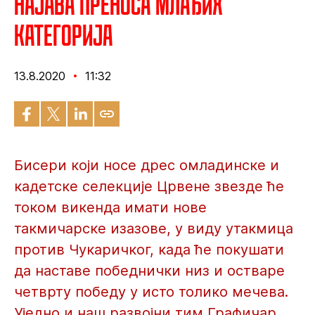
Најава преноса млађих
категорија
13.8.2020
11:32
Бисери који носе дрес омладинске и
кадетске селекције Црвене звезде ће
током викенда имати нове
такмичарске изазове, у виду утакмица
против Чукаричког, када ће покушати
да наставе победнички низ и остваре
четврту победу у исто толико мечева.
Уједно и наш развојни тим Графичар