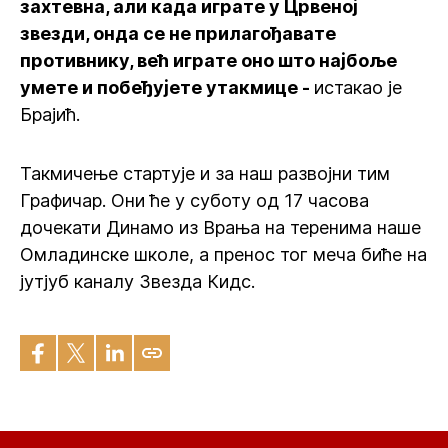
захтевна, али када играте у Црвеној
звезди, онда се не прилагођавате
противнику, већ играте оно што најбоље
умете и побеђујете утакмице -
истакао је
Брајић.
Такмичење стартује и за наш развојни тим
Графичар. Они ће у суботу од 17 часова
дочекати Динамо из Врања на теренима наше
Омладинске школе, а пренос тог меча биће на
јутјуб каналу Звезда Кидс.