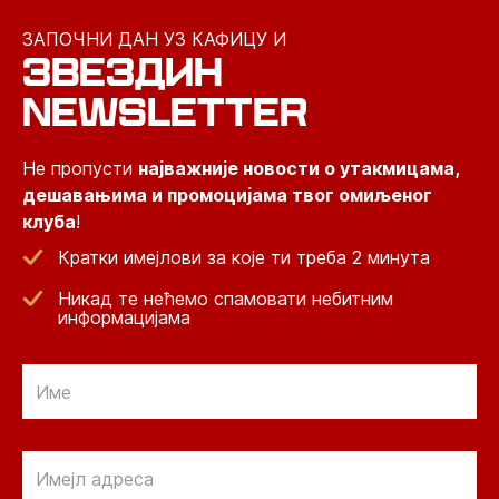
ЗАПОЧНИ ДАН УЗ КАФИЦУ И
ЗВЕЗДИН
NEWSLETTER
Не пропусти
најважније новости о утакмицама,
дешавањима и промоцијама твог омиљеног
клуба
!
Кратки имејлови за које ти треба 2 минута
Никад те нећемо спамовати небитним
информацијама
Email
Email