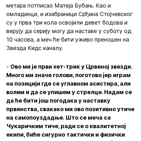
метара потписао Матеја Бубањ. Као и
омладинци, и изабраници Срђана Стојчевског
су у прва три кола освојили девет бодова и
верују да серију могу да наставе у суботу од
10 часова, а меч ће бити уживо преношен на
Звезда Кидс каналу.
-
Ово ми је први хет-трик у Црвеној звезди.
Много ми значе голови, поготово јер играм
на позицији где се углавном асистира, али
волим и да се упишем у стрелце. Надам се
да ће бити још погодака у наставку
првенства, свакако ми ово позитивно утиче
на самопоуздадње. Што се меча са
Чукаричким тиче, ради се о квалитетној
екипи, биће сигурно тактички и физички