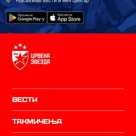
Најсвежије вести и меч центар
Вести
Такмичења