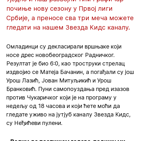
почиње нову сезону у Првој лиги
Србије, а преносе сва три меча можете
гледати на нашем Звезда Кидс каналу.
Омладинци су декласирали вршњаке који
носе дрес новобеоградског Радничког.
Резултат је био 6:0, као троструки стрелац
издвојио се Матеја Бачанин, а погађали су још
Урош Лазић, Јован Митуљикић и Урош
Бранковић. Пуни самопоуздања пред изазов
против Чукаричког који је на програму у
недељу од 18 часова и који ћете моћи да
гледате уживо на јутјуб каналу Звезда Кидс,
су Неђићеви пулени.