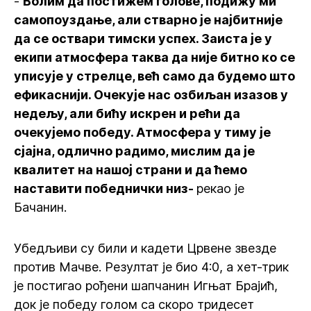
-
Волим да постижем голове, подижу ми
самопоуздање, али стварно је најбитније
да се оствари тимски успех. Заиста је у
екипи атмосфера таква да није битно ко се
уписује у стрелце, већ само да будемо што
ефикаснији. Очекује нас озбиљан изазов у
недељу, али бићу искрен и рећи да
очекујемо победу. Атмосфера у тиму је
сјајна, одлично радимо, мислим да је
квалитет на нашој страни и да ћемо
наставити победнички низ-
рекао је
Бачанин.
Убедљиви су били и кадети Црвене звезде
против Мачве. Резултат је био 4:0, а хет-трик
је постигао рођени шапчанин Игњат Брајић,
док је победу голом са скоро тридесет