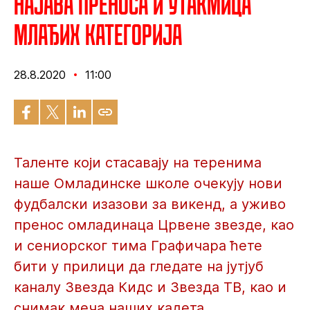
Најава преноса и утакмица
млађих категорија
28.8.2020
11:00
Таленте који стасавају на теренима
наше Омладинске школе очекују нови
фудбалски изазови за викенд, а уживо
пренос омладинаца Црвене звезде, као
и сениорског тима Графичара ћете
бити у прилици да гледате на јутјуб
каналу Звезда Кидс и Звезда ТВ, као и
снимак меча наших кадета.