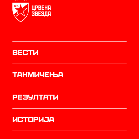
Вести
Такмичења
резултати
историја