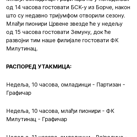
од 14 часова гостовати БСК-у из Борче, након
што су недавно тријумфом отворили сезону.
Млађи пионири Црвене звезде ће у недељу
од 15 часова гостовати Земуну, док ће
развојни тим наше филијале гостовати ФК
Милутинац.
РАСПОРЕД УТАКМИЦА:
Недеља, 10 часова, омладинци - Партизан -
Графичар
Недеља, 10 часова, млађи пионири - ФК
Милутинац - Графичар