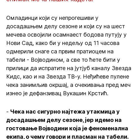
Омладинци који су непрогешиви у
досадашњем делу сезоне и који су на шест
мечева освојили осамнаест бодова путују у
Нови Сад, како би у недељу од 11 часова
одмерили снаге са првим пратиоцем на
табели - Војводином, а све то ћете бити у
прилици да испратите на јутјуб каналу Звезда
Кидс, као и на Звезда ТВ-у. Неђићеве пулене
чека занимљив окршај, а очекивања пред меч
изнео је дефанзивац Вукашин Крстић.
-
Чека нас сигурно најтежа утакмица у
досадашњем делу сезоне, јер идемо на
гостовање Војводини која је феноменална
екипа, о чему говори и пласман на табели.