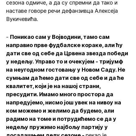
сезона одмиче, а да су спремни да тако и
наставе говоре речи дефанзивца Алексеја
Вукичевића.
-
Поникао сам у Војводини, тамо сам
направио прве фудбалске кораке, али ћу
дати све од себе да Црвена звезда победи
у недељу. Управо то и очекујем - тријумф
на неугодном гостовању у Новом Саду. Не
сумњам да ћемо дати све од себе и да ће
квалитет, који је на нашој страни,
пресудити. Имамо много простора да
напредујемо, нисмо још увек на нивоу на
ком можемо и желимо да будемо, али
радимо на томе и потрудићемо се да у
недељу пружимо најбољу партију у
досадашњем делу сезоне -
рекао је