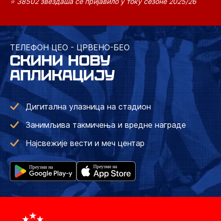
⭐ 38502 звездаша се пријавило у току сезоне 2025/26
ТЕЛЕФОН ЦЕО - ЦРВЕНО-БЕО
СКИНИ НОВУ
АПЛИКАЦИЈУ
Дигитална улазница на стадион
Занимљива такмичења и вредне награде
Најсвежије вести и меч центар