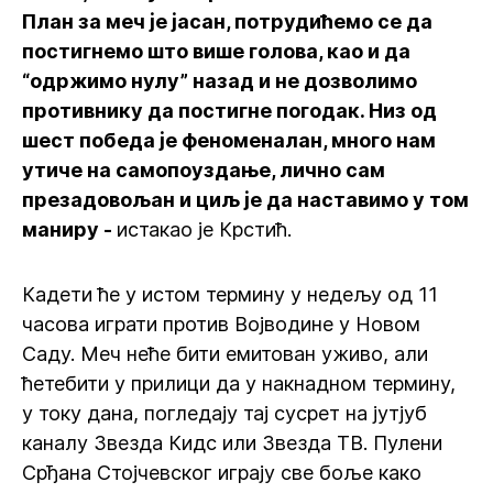
План за меч је јасан, потрудићемо се да
постигнемо што више голова, као и да
“одржимо нулу” назад и не дозволимо
противнику да постигне погодак. Низ од
шест победа је феноменалан, много нам
утиче на самопоуздање, лично сам
презадовољан и циљ је да наставимо у том
маниру -
истакао је Крстић.
Кадети ће у истом термину у недељу од 11
часова играти против Војводине у Новом
Саду. Меч неће бити емитован уживо, али
ћетебити у прилици да у накнадном термину,
у току дана, погледају тај сусрет на јутјуб
каналу Звезда Кидс или Звезда ТВ. Пулени
Срђана Стојчевског играју све боље како