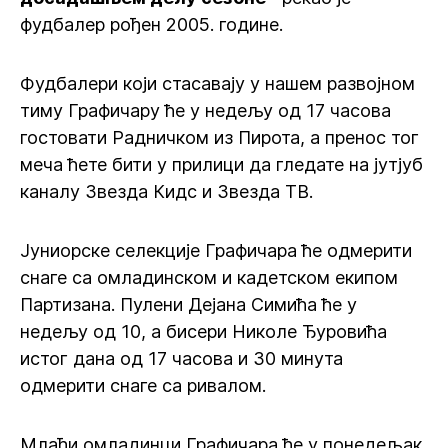
фудбалер рођен 2005. године.
Фудбалери који стасавају у нашем развојном
тиму Графичару ће у недељу од 17 часова
гостовати Радничком из Пирота, а пренос тог
меча ћете бити у прилици да гледате на јутјуб
каналу Звезда Кидс и Звезда ТВ.
Јуниорске селекције Графичара ће одмерити
снаге са омладинском и кадетском екипом
Партизана. Пулени Дејана Симића ће у
недељу од 10, а бисери Николе Ђуровића
истог дана од 17 часова и 30 минута
одмерити снаге са ривалом.
Млађи омладинци Графичара ће у понедељак