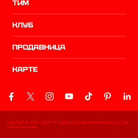
ТИМ
Клуб
продавница
Карте
Copyright © 2011 -
2026
ФК Црвена звезда званични портал. Сва
права задржана.