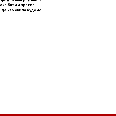
тако бити и против
и да као екипа будемо