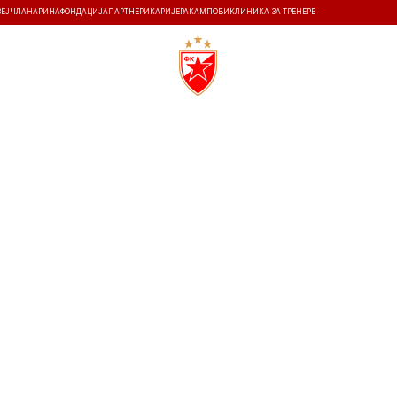
ЗЕЈ
ЧЛАНАРИНА
ФОНДАЦИЈА
ПАРТНЕРИ
КАРИЈЕРА
КАМПОВИ
КЛИНИКА ЗА ТРЕНЕРЕ
ТИ
ИСТОРИЈА
Т