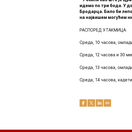
идемо по три бода. У д
Бродарца. Било би лепо 
на највишем могућем н
РАСПОРЕД УТАКМИЦА:
Среда, 10 часова, омлад
Среда, 12 часова и 30 м
Среда, 13 часова, омлад
Среда, 14 часова, кадет