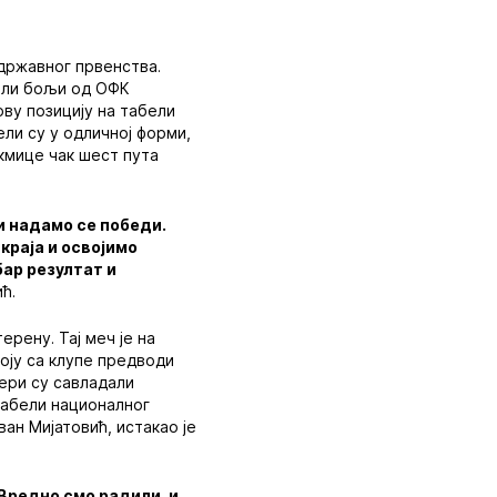
 државног првенства.
били бољи од ОФК
рву позицију на табели
ели су у одличној форми,
акмице чак шест пута
и надамо се победи.
краја и освојимо
бар резултат и
ћ.
рену. Тај меч је на
коју са клупе предводи
ери су савладали
табели националног
ван Мијатовић, истакао је
 Вредно смо радили, и