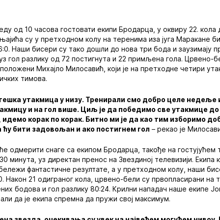
реду од 10 часова гостовати екипи Бродарца, у оквиру 22. кола
њајића су у претходном колу на теренима иза југа Маракане 
:0. Наши бисери су тако дошли до нова три бода и заузимају п
уз гол разлику од 72 постигнута и 22 примљена гола. Црвено-б
сположени Михајло Милосавић, који је на претходне четири ут
ичких тимова.
а тешка утакмица у низу. Тренирали смо добро целе недеље 
акмицу и на гол више. Циљ је да победимо све утакмице до 
, идемо корак по корак. Битно ми је да као тим изборимо до
 ћу бити задовољан и ако постигнем гол
– рекао је Милосави
ће одмерити снаге са екипом Бродарца, такође на гостујућем те
30 минута, уз директан пренос на Звездиној телевизији. Екипа 
бележи фантастичне резултате, а у претходном колу, наши бис
0. Након 21 одиграног кола, црвено-бели су првопласирани на 
них бодова и гол разлику 80:24. Крилни нападач наше екипе Јо
али да је екипа спремна да пружи свој максимум.
рвена звезда, очекивања су увек на највећем могућем нивоу.