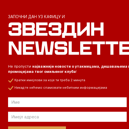
ЗАПОЧНИ ДАН УЗ КАФИЦУ И
ЗВЕЗДИН
NEWSLETT
Не пропусти
најважније новости о утакмицама, дешавањима 
промоцијама твог омиљеног клуба
!
Кратки имејлови за које ти треба 2 минута
Никад те нећемо спамовати небитним информацијама
Email
Email