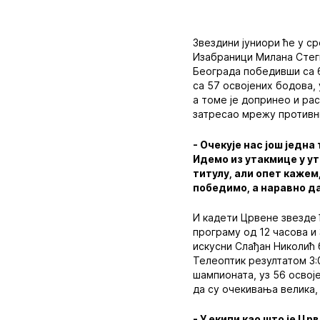
Звездини јуниори ће у с
Изабраници Милана Стег
Београда победивши са 6
са 57 освојених бодова, 
а томе је допринео и ра
затресао мрежу противн
- Очекује нас још једн
Идемо из утакмице у ут
титулу, али опет кажем
победимо, а наравно да
И кадети Црвене звезде 
програму од 12 часова и 
искусни Слађан Николић 
Телеоптик резултатом 3:
шампионата, уз 56 освоје
да су очекивања велика, 
- У екипи као што је Ц