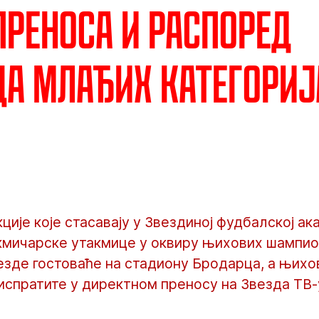
преноса и распоред
а млађих категориј
ије које стасавају у Звездиној фудбалској ак
кмичарске утакмице у оквиру њихових шампио
езде гостоваће на стадиону Бродарца, а њихо
испратите у директном преносу на Звезда ТВ-у,