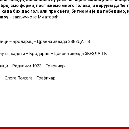
оброј смо форми, постижемо много голова, и верујем да ће 
када бих дао гол, али пре свега, битно ми је да победимо, 
ивоу
– закључио је Мијатовић.
инци – Бродарац – Црвена звезда ЗВЕЗДА ТВ
инута, кадети – Бродарац – Црвена звезда ЗВЕЗДА ТВ
инци – Раднички 1923 – Графичар
и – Слога Пожега - Графичар