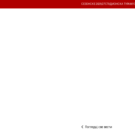
СЕЗОНСКЕ 2026/27
СТАДИОНСКА ТУРА
МУ
ВЕСТИ
ТАКМИЧЕЊА
РЕЗУЛТА
Погледај све вести