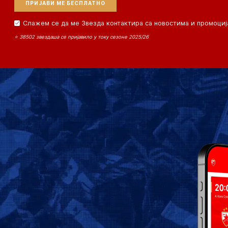
Слажем се да ме Звезда контактира са новостима и промоциј
⭐ 38502 звездаша се пријавило у току сезоне 2025/26