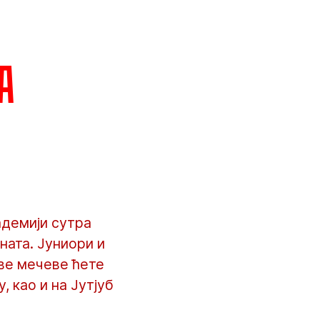
а
адемији сутра
ната. Јуниори и
ве мечеве ћете
 као и на Јутјуб