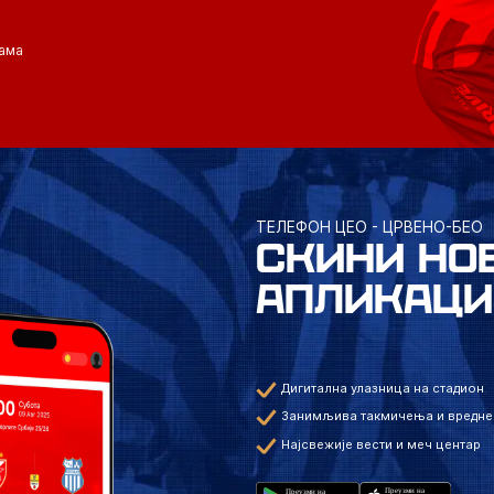
ама
ТЕЛЕФОН ЦЕО - ЦРВЕНО-БЕО
СКИНИ НО
АПЛИКАЦИ
Дигитална улазница на стадион
Занимљива такмичења и вредне
Најсвежије вести и меч центар