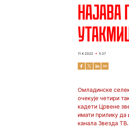
Најава 
утакмиц
11.4.2022
5:27
Омладинске селекц
очекује четири та
кадети Црвене зв
имати прилику да 
канала Звезда ТВ.