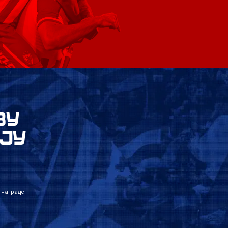
ВУ
ЈУ
 награде