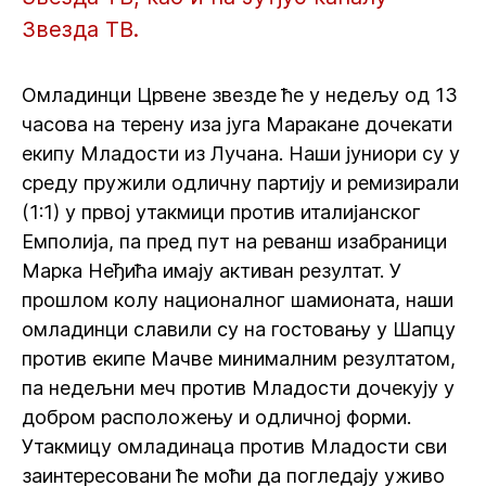
Звезда ТВ.
Омладинци Црвене звезде ће у недељу од 13
часова на терену иза југа Маракане дочекати
екипу Младости из Лучана. Наши јуниори су у
среду пружили одличну партију и ремизирали
(1:1) у првој утакмици против италијанског
Емполија, па пред пут на реванш изабраници
Марка Неђића имају активан резултат. У
прошлом колу националног шамионата, наши
омладинци славили су на гостовању у Шапцу
против екипе Мачве минималним резултатом,
па недељни меч против Младости дочекују у
добром расположењу и одличној форми.
Утакмицу омладинаца против Младости сви
заинтересовани ће моћи да погледају уживо