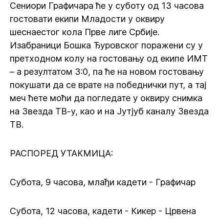
Сениори Графичара ће у суботу од 13 часова
гостовати екипи Младости у оквиру
шеснаестог кола Прве лиге Србије.
Изабраници Бошка Ђуровског поражени су у
претходном колу на гостовању од екипе ИМТ
– а резултатом 3:0, па ће на новом гостовању
покушати да се врате на победнички пут, а тај
меч ћете моћи да погледате у оквиру снимка
на Звезда ТВ-у, као и на Јутјуб каналу Звезда
ТВ.
РАСПОРЕД УТАКМИЦА:
Субота, 9 часова, млађи кадети - Графичар
Субота, 12 часова, кадети - Кикер - Црвена