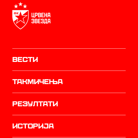
Вести
Такмичења
резултати
историја