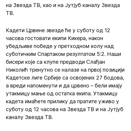
на Звезда ТВ, као и на Јутјуб каналу Звезда
ТВ.
Кадети Црвене звезде ће у суботу од 12
часова гостовати екипи Кикера, након
убедљиве победе у претходном колу над
суботичким Спартаком резултатом 5:2. Наши
бисери које са клупе предводи Слађан
Николић тренутно се налазе на првој позицији
Кадетске лиге Србије са освојених 27 бодова,
а вреди напоменути и да црвено – бели имају
утакмицу мање од остатка екипа. Утакмицу
кадета имаћете прилику да пратите уживо у
суботу од 12 часова на Звезда ТВ и на Јутјуб
каналу Звезда ТВ.