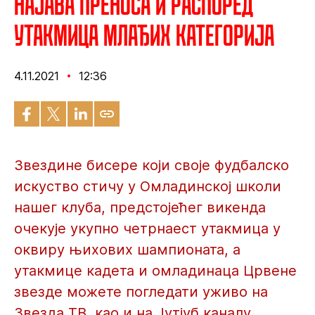
Најава преноса и распоред
утакмица млађих категорија
4.11.2021
12:36
Звездине бисере који своје фудбалско
искуство стичу у Омладинској школи
нашег клуба, предстојећег викенда
очекује укупно четрнаест утакмица у
оквиру њихових шампионата, а
утакмице кадета и омладинаца Црвене
звезде можете погледати уживо на
Звезда ТВ, као и на Јутјуб каналу