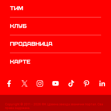
ТИМ
Клуб
продавница
Карте
Copyright © 2011 -
2026
ФК Црвена звезда званични портал. Сва
права задржана.