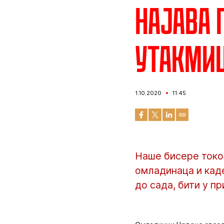
Најава 
утакмиц
1.10.2020
11:45
Наше бисере токо
омладинаца и каде
до сада, бити у пр