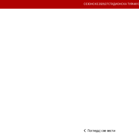
СЕЗОНСКЕ 2026/27
СТАДИОНСКА ТУРА
МУ
ВЕСТИ
ТАКМИЧЕЊА
РЕЗУЛТА
Погледај све вести