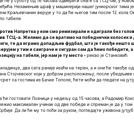
 ће у суботу од 16 часова одмерити снаге са ТСЦ-ом, у ново
Неђића. Незамењив шраф у машинерији нашег јуниорског тима ј
ени Краљевчанин верује у то да ће његов тим после 12. кола 
ло табеле.
против Напретка у ком смо ремизирали и одиграли без голов
ив ТСЦ-а. Желимо да се вратимо на победнички колосек и
лиги, те да играмо допадљив фудбал, што је такође нешто 
верујем у тим и саиграче и сигуран сам да ћемо победити, а
ицију на табели, јер нам је ту место -
рекао је Станковић.
младинце, два сата раније изаћи на терен, а и они ће такође о
ана Стојчевског који у добром расположењу, после убедљиве
усрет са гостима из Бачке Тополе, ћете моћи да гледате на јут
 ће гостовати Лозници у недељу од 15 часова, а Радомир Кок
ележио максималан учинак од две победе и спреман је да у том
рбије. Да ли ће му то поћи за руком, погледајте уживона јутјуб