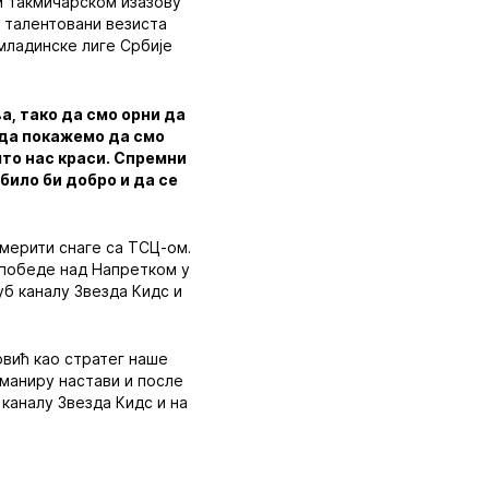
м такмичарском изазову
е талентовани везиста
Омладинске лиге Србије
а, тако да смо орни да
 да покажемо да смо
што нас краси. Спремни
 било би добро и да се
дмерити снаге са ТСЦ-ом.
 победе над Напретком у
јуб каналу Звезда Кидс и
овић као стратег наше
 маниру настави и после
 каналу Звезда Кидс и на