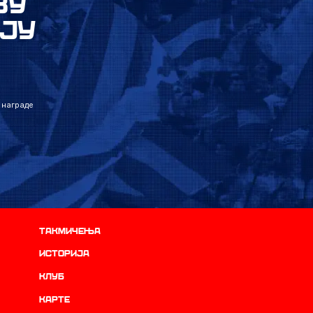
ВУ
ЈУ
 награде
Такмичења
историја
Клуб
Карте