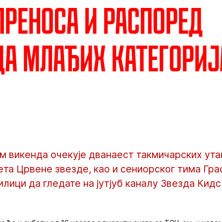
преноса и распоред
а млађих категориј
м викенда очекује дванаест такмичарских ута
та Црвене звезде, као и сениорског тима Гра
илици да гледате на јутјуб каналу Звезда Кидс