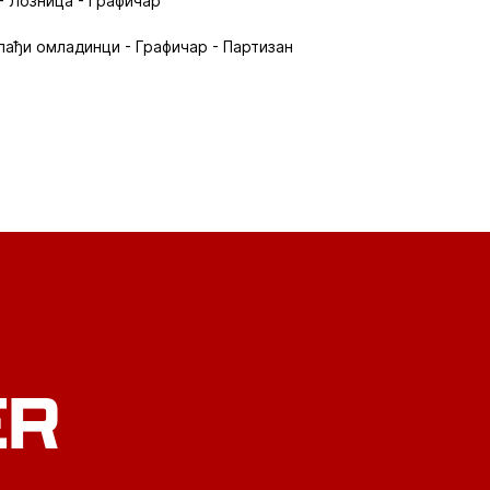
- Лозница - Графичар
лађи омладинци - Графичар - Партизан
ER