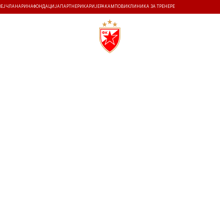
ЗЕЈ
ЧЛАНАРИНА
ФОНДАЦИЈА
ПАРТНЕРИ
КАРИЈЕРА
КАМПОВИ
КЛИНИКА ЗА ТРЕНЕРЕ
ТИ
ИСТОРИЈА
Т