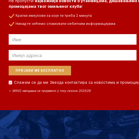
Не пропусти
најважније новости о утакмицама, дешавањима 
промоцијама твог омиљеног клуба
!
Кратки имејлови за које ти треба 2 минута
Никад те нећемо спамовати небитним информацијама
Email
Email
Слажем се да ме Звезда контактира са новостима и промоциј
⭐ 38502 звездаша се пријавило у току сезоне 2025/26