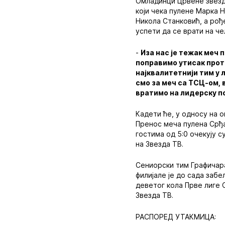
Омладинци Црвене звезде
који чека пулене Марка 
Никола Станковић, а рођ
успети да се врати на че
-
Иза нас је тежак меч 
поправимо утисак прот
најквалитетнији тим у 
смо за меч са ТСЦ-ом, 
вратимо на лидерску поз
Кадети ће, у односу на о
Пренос меча пулена Срђ
гостима од 5:0 очекују с
на Звезда ТВ.
Сениорски тим Графичара
филијале је до сада заб
деветог кола Прве лиге С
Звезда ТВ.
РАСПОРЕД УТАКМИЦА: