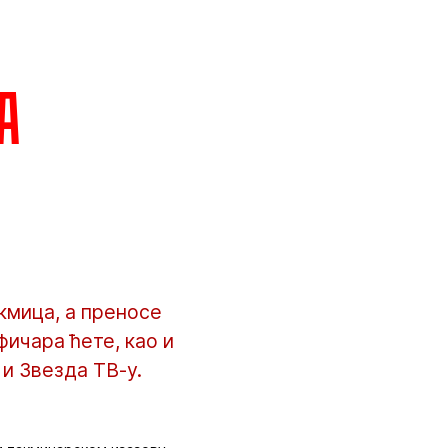
а
кмица, а преносе
фичара ћете, као и
 и Звезда ТВ-у.