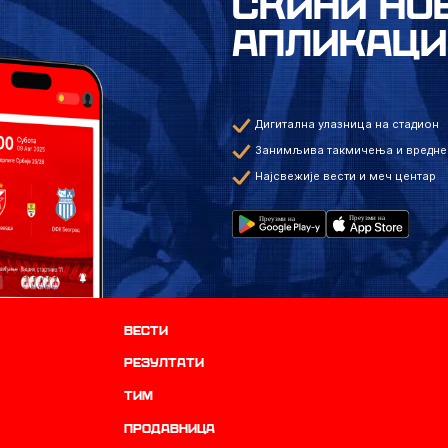
СКИНИ НО
АПЛИКАЦИ
Дигитална улазница на стадион
Занимљива такмичења и вредне
Најсвежије вести и меч центар
Вести
резултати
ТИМ
продавница