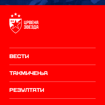
Вести
Такмичења
резултати