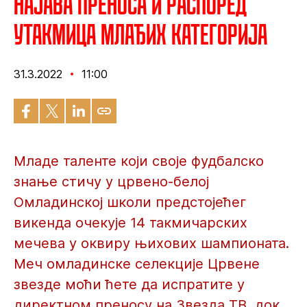
Најава преноса и распоред
утакмица млађих категорија
31.3.2022
11:00
Младе таленте који своје фудбалско
знање стичу у црвено-белој
Омладинској школи предстојећег
викенда очекује 14 такмичарских
мечева у оквиру њихових шампионата.
Меч омладинске селекције Црвене
звезде моћи ћете да испратите у
директном преносу на Звезда ТВ, док