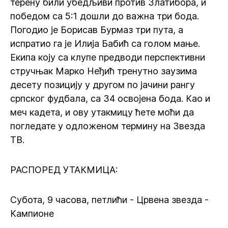
терену били убедљиви против Златибора, и
победом са 5:1 дошли до важна три бода.
Погодио је Борисав Бурмаз три пута, а
испратио га је Илија Бабић са голом мање.
Екипа коју са клупе предводи перспективни
стручњак Марко Неђић тренутно заузима
десету позицију у другом по јачини рангу
српског фудбала, са 34 освојена бода. Као и
меч кадета, и ову утакмицу ћете моћи да
погледате у одложеном термину на Звезда
ТВ.
РАСПОРЕД УТАКМИЦА:
Субота, 9 часова, петлићи - Црвена звезда -
Кампионе