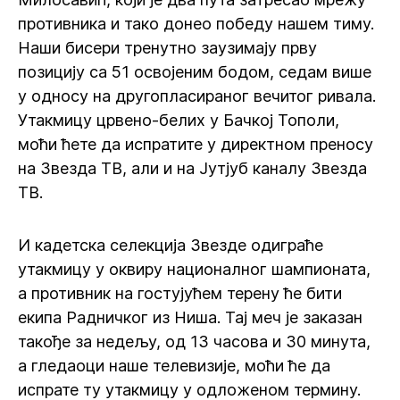
противника и тако донео победу нашем тиму.
Наши бисери тренутно заузимају прву
позицију са 51 освојеним бодом, седам више
у односу на другопласираног вечитог ривала.
Утакмицу црвено-белих у Бачкој Тополи,
моћи ћете да испратите у директном преносу
на Звезда ТВ, али и на Јутјуб каналу Звезда
ТВ.
И кадетска селекција Звезде одиграће
утакмицу у оквиру националног шампионата,
а противник на гостујућем терену ће бити
екипа Радничког из Ниша. Тај меч је заказан
такође за недељу, од 13 часова и 30 минута,
а гледаоци наше телевизије, моћи ће да
испрате ту утакмицу у одложеном термину.