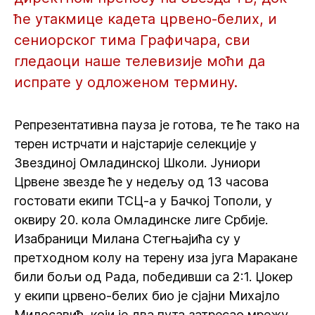
ће утакмице кадета црвено-белих, и
сениорског тима Графичара, сви
гледаоци наше телевизије моћи да
испрате у одложеном термину.
Репрезентативна пауза је готова, те ће тако на
терен истрчати и најстарије селекције у
Звездиној Омладинској Школи. Јуниори
Црвене звезде ће у недељу од 13 часова
гостовати екипи ТСЦ-а у Бачкој Тополи, у
оквиру 20. кола Омладинске лиге Србије.
Изабраници Милана Стегњајића су у
претходном колу на терену иза југа Маракане
били бољи од Рада, победивши са 2:1. Џокер
у екипи црвено-белих био је сјајни Михајло
Милосавић, који је два пута затресао мрежу