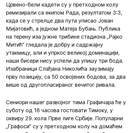
Црвено-бели кадети су у претходном колу
ремизирали са екипом Рада, резултатом 3:3,
када се у стрелце два пута уписао Јован
Мијатовић, а једном Матеја Бубањ. Публика
на терену иза јужне трибине стадиона „Рајко
Митић“ гледала је добру и садржајну
утакмицу, али и упркос великој доминацији,
наши бисери нису успели да упишу три бода.
Изабраници Слађана Николића заузимају
прву позицију, са 50 освојених бодова, за два
више од другопласираног вечитог ривала.
Сениори нашег развојног тима Графичара ће у
суботу од 16 часова гостовати Тимоку, у
оквиру 29. кола Прве лиге Србије. Популарни
„Графоси“ су у претходном колу на домаћем