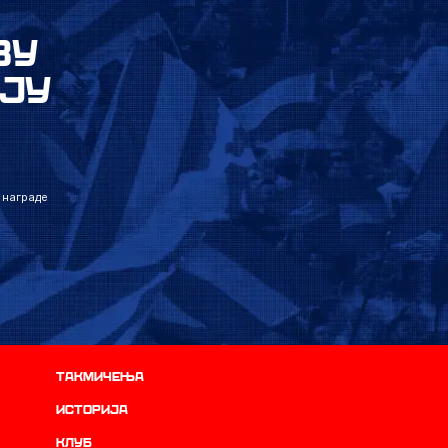
ВУ
ЈУ
 награде
Такмичења
историја
Клуб