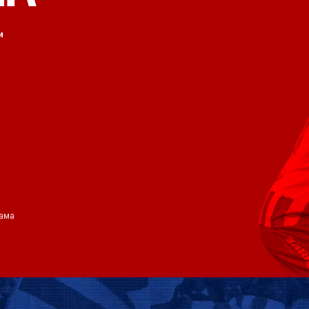
и
ама