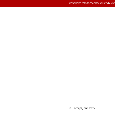
СЕЗОНСКЕ 2026/27
СТАДИОНСКА ТУРА
МУ
ВЕСТИ
ТАКМИЧЕЊА
РЕЗУЛТА
Погледај све вести