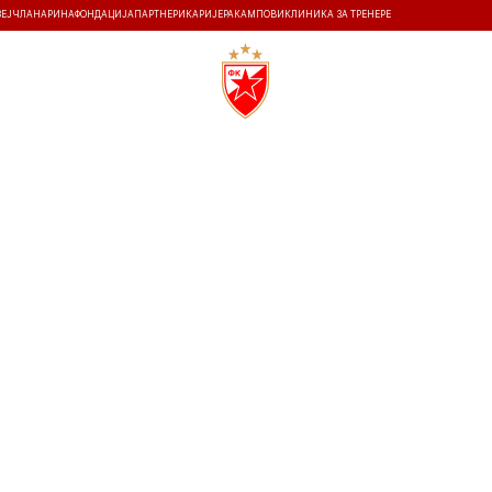
ЗЕЈ
ЧЛАНАРИНА
ФОНДАЦИЈА
ПАРТНЕРИ
КАРИЈЕРА
КАМПОВИ
КЛИНИКА ЗА ТРЕНЕРЕ
ТИ
ИСТОРИЈА
Т