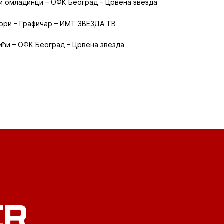
и омладинци – ОФК Београд – Црвена звезда
иори – Графичар – ИМТ ЗВЕЗДА ТВ
ићи – ОФК Београд – Црвена звезда
ER