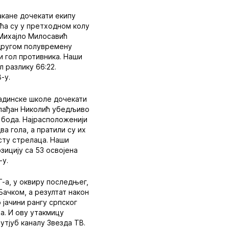
акане дочекати екипу
ћа су у претходном колу
 Михајло Милосавић
 другом полувремену
и гол противника. Наши
 разлику 66:22.
-у.
ладинске школе дочекати
 Слађан Николић убедљиво
 бода. Најрасположенији
а гола, а пратили су их
сту стрелаца. Наши
зицију са 53 освојена
-у.
-а, у оквиру последњег,
Бачком, а резултат након
 јачини рангу српског
а. И ову утакмицу
утјуб каналу Звезда ТВ.