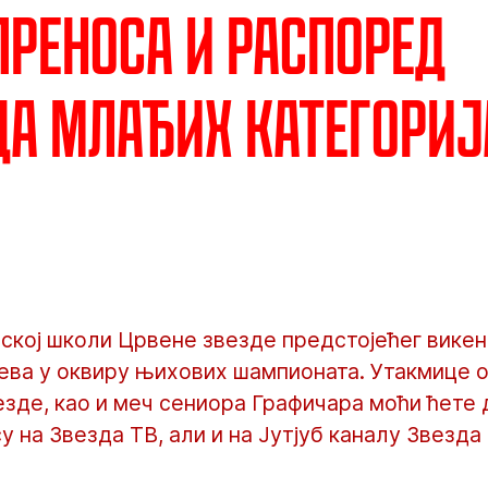
преноса и распоред
а млађих категориј
кој школи Црвене звезде предстојећег викен
ева у оквиру њихових шампионата. Утакмице 
зде, као и меч сениора Графичара моћи ћете 
 на Звезда ТВ, али и на Јутјуб каналу Звезда