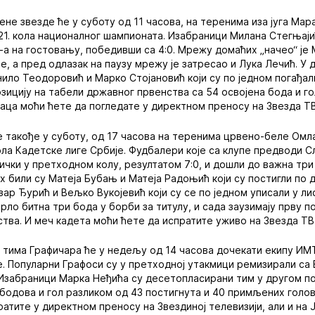
ене звезде ће у суботу од 11 часова, на теренима иза југа Мар
21. кола националног шампионата. Изабраници Милана Стегњаји
а на гостовању, победивши са 4:0. Мрежу домаћих „начео“ је
е, а пред одлазак на паузу мрежу је затресао и Лука Лечић. У
ило Теодоровић и Марко Стојановић који су по једном погађал
зицију на табели државног првенства са 54 освојена бода и гол
ца моћи ћете да погледате у директном преносу на Звезда ТВ
е такође у суботу, од 17 часова на теренима црвено-беле Ом
кола Кадетске лиге Србије. Фудбалери које са клупе предводи
ички у претходном колу, резултатом 7:0, и дошли до важна три
 били су Матеја Бубањ и Матеја Радоњић који су постигли по дв
ар Ђурић и Вељко Вукојевић који су се по једном уписали у ли
рло битна три бода у борби за титулу, и сада заузимају прву по
тва. И меч кадета моћи ћете да испратите уживо на Звезда ТВ
 тима Графичара ће у недељу од 14 часова дочекати екипу ИМТ
је. Популарни Графоси су у претходној утакмици ремизирали са 
. Изабраници Марка Неђића су десетопласирани тим у другом по
 бодова и гол разликом од 43 постигнута и 40 примљених голов
атите у директном преносу на Звездиној телевизији, али и на Ј