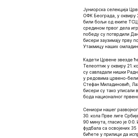
Јуниорска селекција Црв
ОФК Београда, у оквиру 
били бољи од екипе ТСЦ-
средином првог дела игр
победу су потврдили Дан
бисери заузимају прву по
Утакмицу наших омладина
Кадети Црвене звезде ћ
Телеоптик у оквиру 21. 
су савладали нишки Радн
у редовима црвено-белих
Стефан Миладиновић, Лаз
бисери су тако уписали в
бода националног првенс
Сениори нашег развојног
30. кола Прве лиге Срби
90 минута, гласио је 0:0
фудбала са освојених 35
бићете у прилици да испр