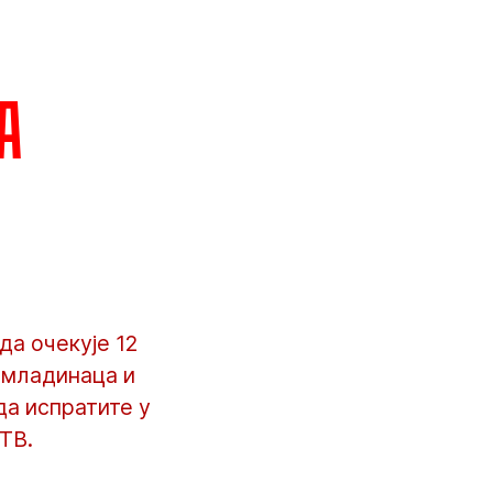
а
да очекује 12
омладинаца и
да испратите у
 ТВ.