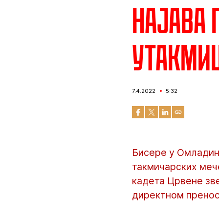
Најава 
утакмиц
7.4.2022
5:32
Бисере у Омладинс
такмичарских меч
кадета Црвене зве
директном преносу