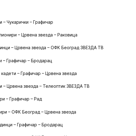
и – Чукарички – Графичар
 пионири – Црвена звезда – Раковица
динци – Црвена звезда – ОФК Београд ЗВЕЗДА ТВ
ти – Графичар – Бродарац
и кадети – Графичар – Црвена звезда
ти – Црвена звезда – Телеоптик ЗВЕЗДА ТВ
ри – Графичар – Рад
ири – ОФК Београд – Црвена звезда
динци – Графичар – Бродарац