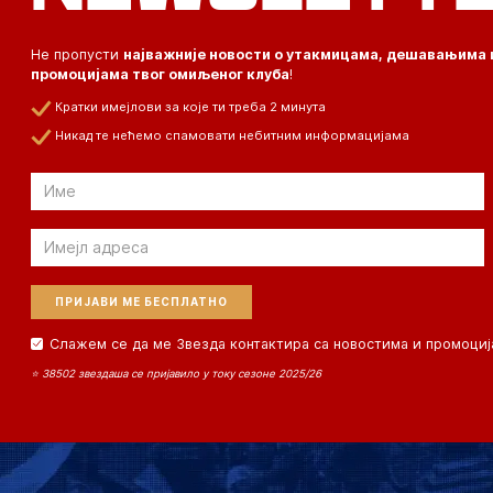
Не пропусти
најважније новости о утакмицама, дешавањима 
промоцијама твог омиљеног клуба
!
Кратки имејлови за које ти треба 2 минута
Никад те нећемо спамовати небитним информацијама
Email
Email
Слажем се да ме Звезда контактира са новостима и промоциј
⭐ 38502 звездаша се пријавило у току сезоне 2025/26