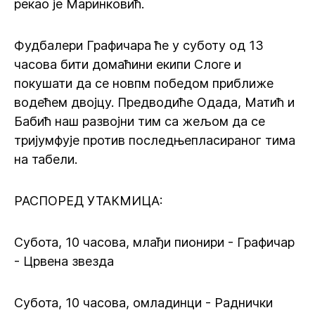
рекао је Маринковић.
Фудбалери Графичара ће у суботу од 13
часова бити домаћини екипи Слоге и
покушати да се новпм победом приближе
водећем двојцу. Предводиће Одада, Матић и
Бабић наш развојни тим са жељом да се
тријумфује против последњепласираног тима
на табели.
РАСПОРЕД УТАКМИЦА:
Субота, 10 часова, млађи пионири - Графичар
- Црвена звезда
Субота, 10 часова, омладинци - Раднички