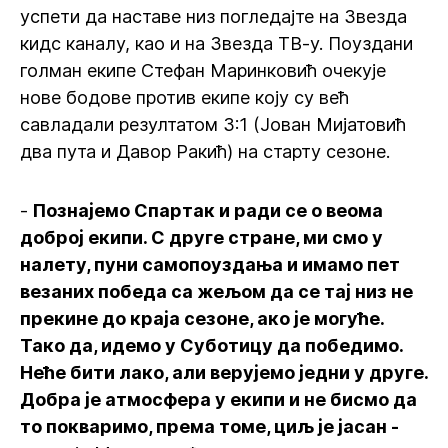
успети да наставе низ погледајте на Звезда
кидс каналу, као и на Звезда ТВ-у. Поуздани
голман екипе Стефан Маринковић очекује
нове бодове против екипе коју су већ
савладали резултатом 3:1 (Јован Мијатовић
два пута и Давор Ракић) на старту сезоне.
-
Познајемо Спартак и ради се о веома
доброј екипи. С друге стране, ми смо у
налету, пуни самопоуздања и имамо пет
везаних победа са жељом да се тај низ не
прекине до краја сезоне, ако је могуће.
Тако да, идемо у Суботицу да победимо.
Неће бити лако, али верујемо једни у друге.
Добра је атмосфера у екипи и не бисмо да
то покваримо, према томе, циљ је јасан -