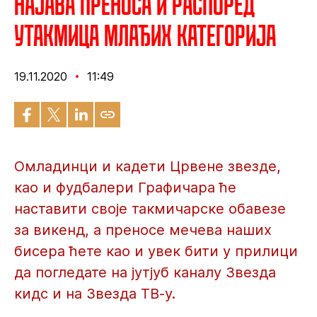
Најава преноса и распоред
утакмица млађих категорија
19.11.2020
11:49
Омладинци и кадети Црвене звезде,
као и фудбалери Графичара ће
наставити своје такмичарске обавезе
за викенд, а преносе мечева наших
бисера ћете као и увек бити у прилици
да погледате на јутјуб каналу Звезда
кидс и на Звезда ТВ-у.