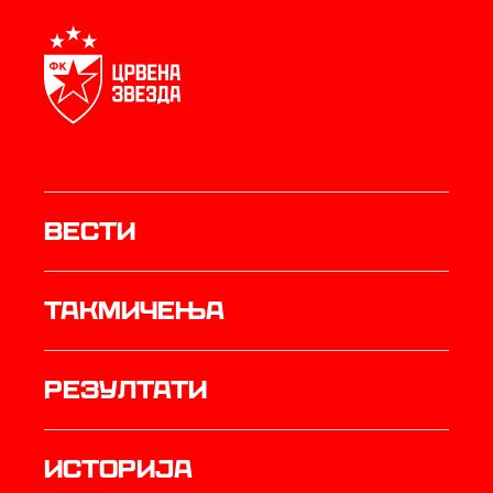
Вести
Такмичења
резултати
историја