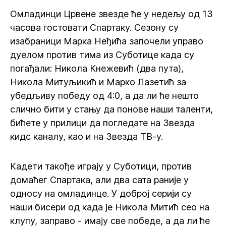
Омладинци Црвене звезде ће у недељу од 13
часова гостовати Спартаку. Сезону су
изабраници Марка Неђића започели управо
дуелом против тима из Суботице када су
погађали: Никола Кнежевић (два пута),
Никола Митуљикић и Марко Лазетић за
убедљиву победу од 4:0, а да ли ће нешто
слично бити у стању да понове наши таленти,
бићете у прилици да погледате на Звезда
кидс каналу, као и на Звезда ТВ-у.
Кадети такође играју у Суботици, против
домаћег Спартака, али два сата раније у
односу на омладинце. У доброј серији су
наши бисери од када је Никола Митић сео на
клупу, заправо - имају све победе, а да ли ће